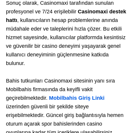
Sonuç olarak, Casinomaxi tarafından sunulan
profesyonel ve 7/24 erişilebilir
Casinomaxi destek
hattı
, kullanıcıların hesap problemlerine anında
müdahale eder ve taleplerini hızla çözer. Bu etkili
hizmet sayesinde, kullanıcılar platformda kesintisiz
ve güvenilir bir casino deneyimi yaşayarak genel
kullanıcı deneyiminin güçlenmesine katkıda
bulunur.
Bahis tutkunları Casinomaxi sitesinin yanı sıra
Mobilbahis firmasında da keyifli vakit
geçirebilmektedir.
Mobilbahis Giriş Linki
üzerinden güvenli bir şekilde siteye
erişebilmektedir. Güncel giriş bağlantısıyla hemen
oturum açarak spor bahislerinden casino
oyunlarına kadar tüm içeriklere ulaşabilirsiniz.