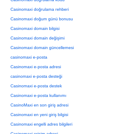
Casinomaxi doğrulama rehberi
Casinomaxi doğum günü bonusu
Casinomaxi domain bilgisi
Casinomaxi domain değişimi
Casinomaxi domain güncellemesi
casinomaxi e-posta
Casinomaxi e-posta adresi
casinomaxi e-posta desteği
Casinomaxi e-posta destek
Casinomaxi e-posta kullanımı
CasinoMaxi en son giriş adresi
Casinomaxi en yeni giriş bilgisi
Casinomaxi engelli adres bilgileri
Casinomaxi erişim adresi