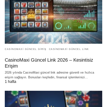
CASINOMAXI GÜNCEL GIRIŞ
CASINOMAXI GÜNCEL LINK
CasinoMaxi Güncel Link 2026 – Kesintisiz
Erişim
2026 yılında CasinoMaxi güncel link adresine güvenli ve hızlıca
erişim sağlayın. Bonusları keşfedin, finansal işlemlerinizi…
1 hafta