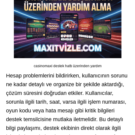
casinomaxi destek hattı üzerinden yardım
Hesap problemlerini bildirirken, kullanıcının sorunu
ne kadar detaylı ve organize bir şekilde aktardığı,
çözüm süresini doğrudan etkiler. Kullanıcılar,
sorunla ilgili tarih, saat, varsa ilgili işlem numarası,
oyun kodu veya hata mesajı gibi kritik bilgileri
destek temsilcisine mutlaka iletmelidir. Bu detaylı
bilgi paylaşımı, destek ekibinin direkt olarak ilgili