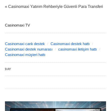
« Casinomaxi Yatırım Rehberiyle Güvenli Para Transferi
Casinomaxi TV
Casinomaxi canlı destek
Casinomaxi destek hattı
Casinomaxi destek numarası
casinomaxi iletişim hattı
Casinomaxi müşteri hattı
9 AY