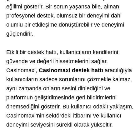
eğilimi gösterir. Bir sorun yaşansa bile, alınan
profesyonel destek, olumsuz bir deneyimi dahi
olumlu bir etkileşime dönüştürebilir ve deneyimi
güçlendirir.
Etkili bir destek hattı, kullanıcıların kendilerini
güvende ve değerli hissetmelerini sağlar.
Casinomaxi,
Casinomaxi destek hattı
aracılığıyla
kullanıcıların sadece sorunlarını çözmekle kalmaz,
aynı zamanda onların sesini dinlediğini ve
platformun geliştirilmesinde geri bildirimlerini
önemsediğini gösterir. Bu kullanıcı odaklı yaklaşım,
Casinomaxi’nin sektördeki itibarını ve kullanıcı
deneyimi seviyesini sürekli olarak yükseltir.