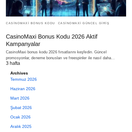
CASINOMAXI BONUS KODU
CASINOMAXI GÜNCEL GIRIŞ
CasinoMaxi Bonus Kodu 2026 Aktif
Kampanyalar
CasinoMaxi bonus kodu 2026 fırsatlarını keşfedin. Güncel
promosyonlar, deneme bonusları ve freespinler ile nasıl daha…
3 hafta
Archives
Temmuz 2026
Haziran 2026
Mart 2026
Şubat 2026
Ocak 2026
Aralık 2025