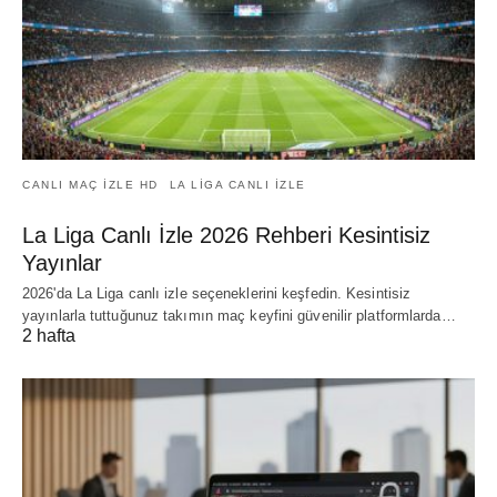
CANLI MAÇ IZLE HD
LA LIGA CANLI IZLE
La Liga Canlı İzle 2026 Rehberi Kesintisiz
Yayınlar
2026'da La Liga canlı izle seçeneklerini keşfedin. Kesintisiz
yayınlarla tuttuğunuz takımın maç keyfini güvenilir platformlarda…
2 hafta