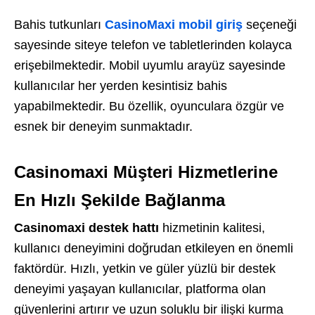
Bahis tutkunları
CasinoMaxi mobil giriş
seçeneği
sayesinde siteye telefon ve tabletlerinden kolayca
erişebilmektedir. Mobil uyumlu arayüz sayesinde
kullanıcılar her yerden kesintisiz bahis
yapabilmektedir. Bu özellik, oyunculara özgür ve
esnek bir deneyim sunmaktadır.
Casinomaxi Müşteri Hizmetlerine
En Hızlı Şekilde Bağlanma
Casinomaxi destek hattı
hizmetinin kalitesi,
kullanıcı deneyimini doğrudan etkileyen en önemli
faktördür. Hızlı, yetkin ve güler yüzlü bir destek
deneyimi yaşayan kullanıcılar, platforma olan
güvenlerini artırır ve uzun soluklu bir ilişki kurma