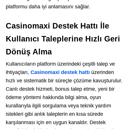
platformu daha iyi anlamasını sağlar.
Casinomaxi Destek Hattı İle
Kullanıcı Taleplerine Hızlı Geri
Dönüş Alma
Kullanıcıların platform üzerindeki çeşitli talep ve
ihtiyaçları,
Casinomaxi destek hattı
üzerinden
hızlı ve sistematik bir süreçle çözüme kavuşturulur.
Canlı destek hizmeti, bonus talep etme, yeni bir
ödeme yöntemi hakkında bilgi alma, oyun
kurallarıyla ilgili sorgulama veya teknik yardım
istekleri gibi anlık taleplerin en kısa sürede
karşılanması için en uygun kanaldır. Destek