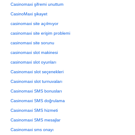
Casinomaxi şifremi unuttum
CasinoMaxi şikayet
casinomaxi site açılmıyor
casinomaxi site erişim problemi
casinomaxi site sorunu
casinomaxi slot makinesi
casinomaxi slot oyunları
Casinomaxi slot seçenekleri
Casinomaxi slot turnuvaları
Casinomaxi SMS bonusları
Casinomaxi SMS doğrulama
Casinomaxi SMS hizmeti
Casinomaxi SMS mesajlar
Casinomaxi sms onayı