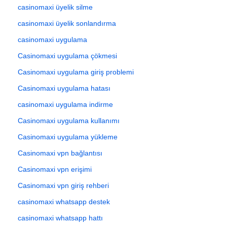
casinomaxi üyelik silme
casinomaxi üyelik sonlandırma
casinomaxi uygulama
Casinomaxi uygulama çökmesi
Casinomaxi uygulama giriş problemi
Casinomaxi uygulama hatası
casinomaxi uygulama indirme
Casinomaxi uygulama kullanımı
Casinomaxi uygulama yükleme
Casinomaxi vpn bağlantısı
Casinomaxi vpn erişimi
Casinomaxi vpn giriş rehberi
casinomaxi whatsapp destek
casinomaxi whatsapp hattı