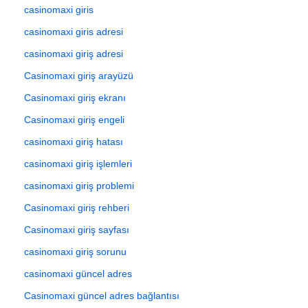
casinomaxi giris
casinomaxi giris adresi
casinomaxi giriş adresi
Casinomaxi giriş arayüzü
Casinomaxi giriş ekranı
Casinomaxi giriş engeli
casinomaxi giriş hatası
casinomaxi giriş işlemleri
casinomaxi giriş problemi
Casinomaxi giriş rehberi
Casinomaxi giriş sayfası
casinomaxi giriş sorunu
casinomaxi güncel adres
Casinomaxi güncel adres bağlantısı