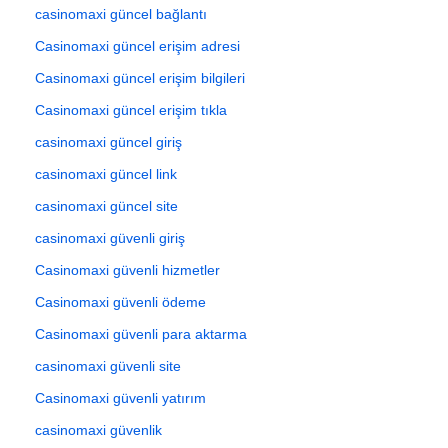
casinomaxi güncel bağlantı
Casinomaxi güncel erişim adresi
Casinomaxi güncel erişim bilgileri
Casinomaxi güncel erişim tıkla
casinomaxi güncel giriş
casinomaxi güncel link
casinomaxi güncel site
casinomaxi güvenli giriş
Casinomaxi güvenli hizmetler
Casinomaxi güvenli ödeme
Casinomaxi güvenli para aktarma
casinomaxi güvenli site
Casinomaxi güvenli yatırım
casinomaxi güvenlik