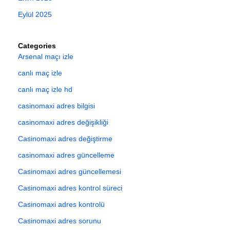
Eylül 2025
Categories
Arsenal maçı izle
canlı maç izle
canlı maç izle hd
casinomaxi adres bilgisi
casinomaxi adres değişikliği
Casinomaxi adres değiştirme
casinomaxi adres güncelleme
Casinomaxi adres güncellemesi
Casinomaxi adres kontrol süreci
Casinomaxi adres kontrolü
Casinomaxi adres sorunu