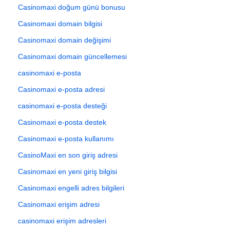
Casinomaxi doğum günü bonusu
Casinomaxi domain bilgisi
Casinomaxi domain değişimi
Casinomaxi domain güncellemesi
casinomaxi e-posta
Casinomaxi e-posta adresi
casinomaxi e-posta desteği
Casinomaxi e-posta destek
Casinomaxi e-posta kullanımı
CasinoMaxi en son giriş adresi
Casinomaxi en yeni giriş bilgisi
Casinomaxi engelli adres bilgileri
Casinomaxi erişim adresi
casinomaxi erişim adresleri