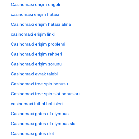
Casinomaxi erişim engeli
casinomaxi erişim hatası
Casinomaxi erişim hatası alma
casinomaxi erişim linki
Casinomaxi erişim problemi
Casinomaxi erişim rehberi
Casinomaxi erişim sorunu
Casinomaxi evrak talebi
Casinomaxi free spin bonusu
Casinomaxi free spin slot bonusları
casinomaxi futbol bahisleri
Casinomaxi gates of olympus
Casinomaxi gates of olympus slot
Casinomaxi gates slot