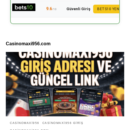
9.6
Güvenli Giriş
BETS10 YENI
/10
Casinomaxi956.com
CASINOMAXI956
CASINOMAXI956 GIRIŞ