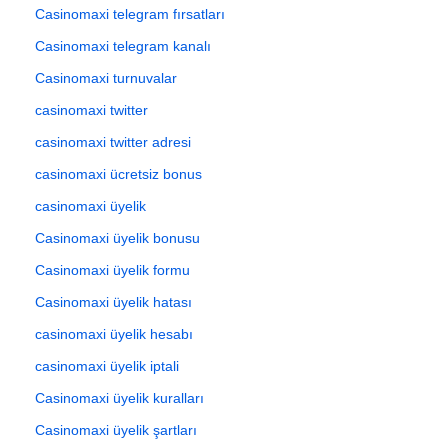
Casinomaxi telegram fırsatları
Casinomaxi telegram kanalı
Casinomaxi turnuvalar
casinomaxi twitter
casinomaxi twitter adresi
casinomaxi ücretsiz bonus
casinomaxi üyelik
Casinomaxi üyelik bonusu
Casinomaxi üyelik formu
Casinomaxi üyelik hatası
casinomaxi üyelik hesabı
casinomaxi üyelik iptali
Casinomaxi üyelik kuralları
Casinomaxi üyelik şartları