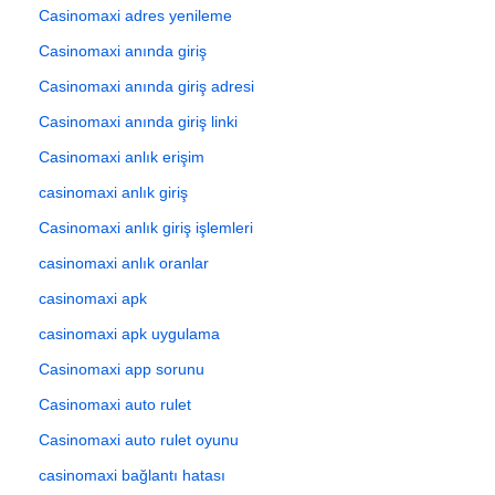
Casinomaxi adres yenileme
Casinomaxi anında giriş
Casinomaxi anında giriş adresi
Casinomaxi anında giriş linki
Casinomaxi anlık erişim
casinomaxi anlık giriş
Casinomaxi anlık giriş işlemleri
casinomaxi anlık oranlar
casinomaxi apk
casinomaxi apk uygulama
Casinomaxi app sorunu
Casinomaxi auto rulet
Casinomaxi auto rulet oyunu
casinomaxi bağlantı hatası