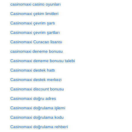
casinomaxi casino oyunları
Casinomaxi çekim limitleri
Casinomaxi çevrim şartı
Casinomaxi çevrim şartları
Casinomaxi Curacao lisansı
casinomaxi deneme bonusu
Casinomaxi deneme bonusu talebi
Casinomaxi destek hattı
Casinomaxi destek merkezi
Casinomaxi discount bonusu
Casinomaxi doğru adres
Casinomaxi doğrulama işlemi
Casinomaxi doğrulama kodu
Casinomaxi doğrulama rehberi