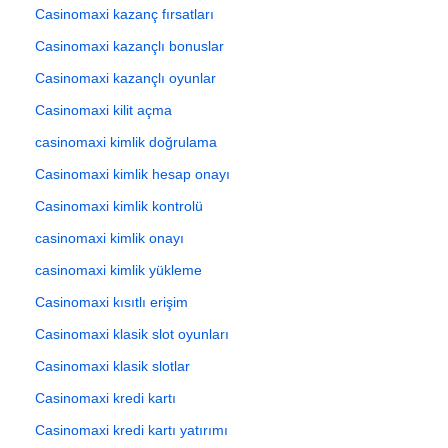
Casinomaxi kazanç fırsatları
Casinomaxi kazançlı bonuslar
Casinomaxi kazançlı oyunlar
Casinomaxi kilit açma
casinomaxi kimlik doğrulama
Casinomaxi kimlik hesap onayı
Casinomaxi kimlik kontrolü
casinomaxi kimlik onayı
casinomaxi kimlik yükleme
Casinomaxi kısıtlı erişim
Casinomaxi klasik slot oyunları
Casinomaxi klasik slotlar
Casinomaxi kredi kartı
Casinomaxi kredi kartı yatırımı