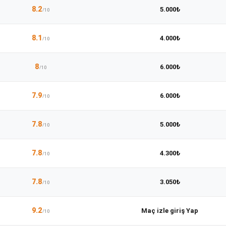
8.2
5.000₺
/10
8.1
4.000₺
/10
8
6.000₺
/10
7.9
6.000₺
/10
7.8
5.000₺
/10
7.8
4.300₺
/10
7.8
3.050₺
/10
9.2
Maç izle giriş Yap
/10