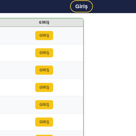
Giriş
GIRIŞ
GİRİŞ
GİRİŞ
GİRİŞ
GİRİŞ
GİRİŞ
GİRİŞ