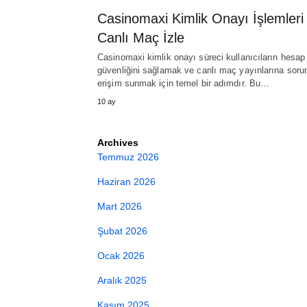
Casinomaxi Kimlik Onayı İşlemleri
Canlı Maç İzle
Casinomaxi kimlik onayı süreci kullanıcıların hesap
güvenliğini sağlamak ve canlı maç yayınlarına soru
erişim sunmak için temel bir adımdır. Bu…
10 ay
Archives
Temmuz 2026
Haziran 2026
Mart 2026
Şubat 2026
Ocak 2026
Aralık 2025
Kasım 2025