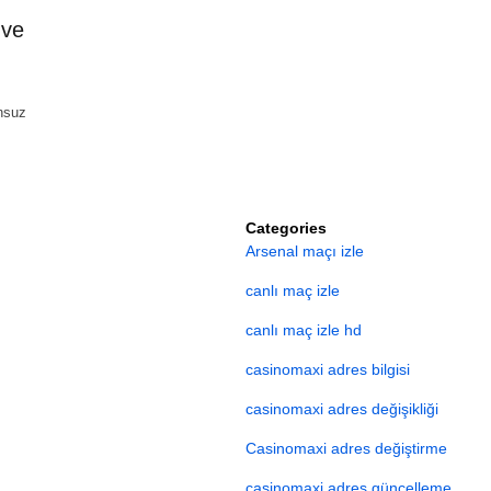
 ve
nsuz
Categories
Arsenal maçı izle
canlı maç izle
canlı maç izle hd
casinomaxi adres bilgisi
casinomaxi adres değişikliği
Casinomaxi adres değiştirme
casinomaxi adres güncelleme