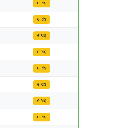
GİRİŞ
GİRİŞ
GİRİŞ
GİRİŞ
GİRİŞ
GİRİŞ
GİRİŞ
GİRİŞ