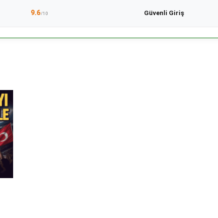
9.6
Güvenli Giriş
/10