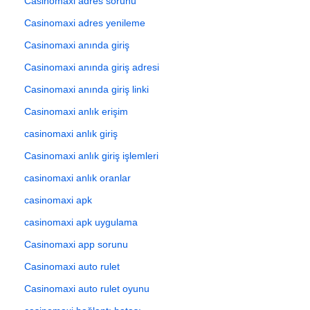
Casinomaxi adres sorunu
Casinomaxi adres yenileme
Casinomaxi anında giriş
Casinomaxi anında giriş adresi
Casinomaxi anında giriş linki
Casinomaxi anlık erişim
casinomaxi anlık giriş
Casinomaxi anlık giriş işlemleri
casinomaxi anlık oranlar
casinomaxi apk
casinomaxi apk uygulama
Casinomaxi app sorunu
Casinomaxi auto rulet
Casinomaxi auto rulet oyunu