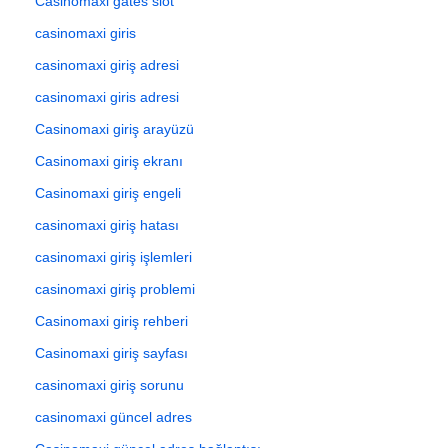
Casinomaxi gates slot
casinomaxi giris
casinomaxi giriş adresi
casinomaxi giris adresi
Casinomaxi giriş arayüzü
Casinomaxi giriş ekranı
Casinomaxi giriş engeli
casinomaxi giriş hatası
casinomaxi giriş işlemleri
casinomaxi giriş problemi
Casinomaxi giriş rehberi
Casinomaxi giriş sayfası
casinomaxi giriş sorunu
casinomaxi güncel adres