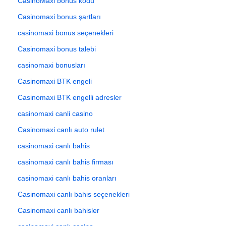
CasinoMaxi bonus kodu
Casinomaxi bonus şartları
casinomaxi bonus seçenekleri
Casinomaxi bonus talebi
casinomaxi bonusları
Casinomaxi BTK engeli
Casinomaxi BTK engelli adresler
casinomaxi canli casino
Casinomaxi canlı auto rulet
casinomaxi canlı bahis
casinomaxi canlı bahis firması
casinomaxi canlı bahis oranları
Casinomaxi canlı bahis seçenekleri
Casinomaxi canlı bahisler