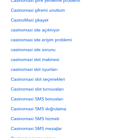
Casinomaxi şifre yenileme problemi
Casinomaxi şifremi unuttum
CasinoMaxi şikayet
casinomaxi site açılmıyor
casinomaxi site erişim problemi
casinomaxi site sorunu
casinomaxi slot makinesi
casinomaxi slot oyunları
Casinomaxi slot seçenekleri
Casinomaxi slot turnuvaları
Casinomaxi SMS bonusları
Casinomaxi SMS doğrulama
Casinomaxi SMS hizmeti
Casinomaxi SMS mesajlar