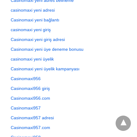
Casinomaxi yeni adres belirleme
casinomaxi yeni adresi
Casinomaxi yeni bağlantı
casinomaxi yeni giriş
Casinomaxi yeni giriş adresi
Casinomaxi yeni üye deneme bonusu
casinomaxi yeni üyelik
Casinomaxi yeni üyelik kampanyası
Casinomaxi956
Casinomaxi956 giriş
Casinomaxi956.com
Casinomaxi957
Casinomaxi957 adresi
Casinomaxi957.com