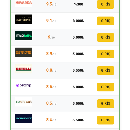
9.5
%300
GİRİŞ
/10
9.1
8.000₺
GİRİŞ
/10
9
5.000₺
GİRİŞ
/10
8.9
5.000₺
GİRİŞ
/10
8.8
5.550₺
GİRİŞ
/10
8.6
6.000₺
GİRİŞ
/10
8.5
5.000₺
GİRİŞ
/10
8.4
5.500₺
GİRİŞ
/10