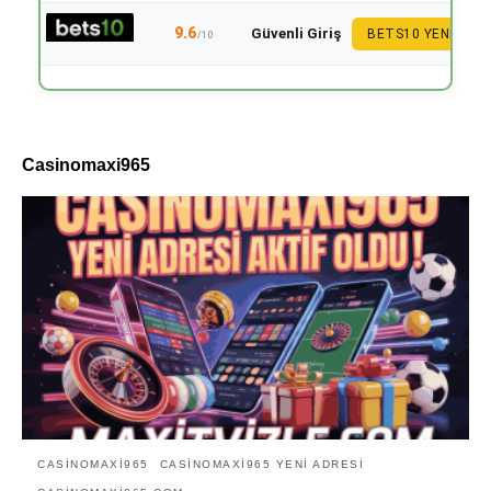
9.6
Güvenli Giriş
BETS10 YENI
/10
Casinomaxi965
CASINOMAXI965
CASINOMAXI965 YENI ADRESI