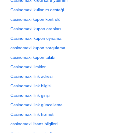
Casinomaxi kredi kartı yatırımı
Casinomaxi kullanıcı desteği
casinomaxi kupon kontrolü
Casinomaxi kupon oranları
Casinomaxi kupon oynama
casinomaxi kupon sorgulama
casinomaxi kupon takibi
Casinomaxi limitler
Casinomaxi link adresi
Casinomaxi link bilgisi
Casinomaxi link girişi
Casinomaxi link güncelleme
Casinomaxi link hizmeti
casinomaxi lisans bilgileri