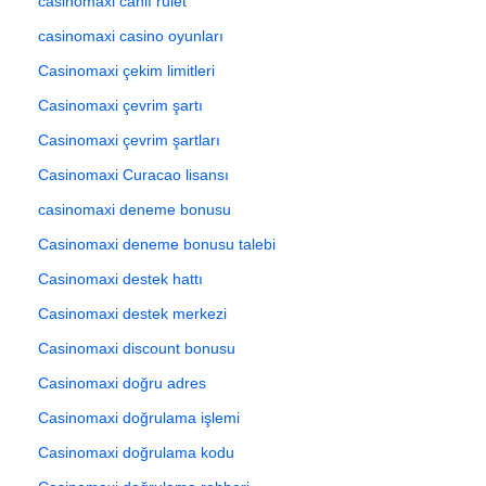
casinomaxi canlı rulet
casinomaxi casino oyunları
Casinomaxi çekim limitleri
Casinomaxi çevrim şartı
Casinomaxi çevrim şartları
Casinomaxi Curacao lisansı
casinomaxi deneme bonusu
Casinomaxi deneme bonusu talebi
Casinomaxi destek hattı
Casinomaxi destek merkezi
Casinomaxi discount bonusu
Casinomaxi doğru adres
Casinomaxi doğrulama işlemi
Casinomaxi doğrulama kodu