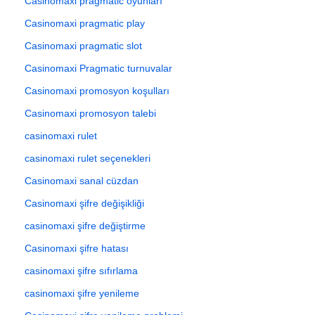
Casinomaxi pragmatic oyunları
Casinomaxi pragmatic play
Casinomaxi pragmatic slot
Casinomaxi Pragmatic turnuvalar
Casinomaxi promosyon koşulları
Casinomaxi promosyon talebi
casinomaxi rulet
casinomaxi rulet seçenekleri
Casinomaxi sanal cüzdan
Casinomaxi şifre değişikliği
casinomaxi şifre değiştirme
Casinomaxi şifre hatası
casinomaxi şifre sıfırlama
casinomaxi şifre yenileme