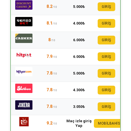
8.2
5.000₺
GİRİŞ
/10
8.1
4.000₺
GİRİŞ
/10
8
6.000₺
GİRİŞ
/10
7.9
6.000₺
GİRİŞ
/10
7.8
5.000₺
GİRİŞ
/10
7.8
4.300₺
GİRİŞ
/10
7.8
3.050₺
GİRİŞ
/10
Maç izle giriş
9.2
MOBILBAHIS
/10
Yap