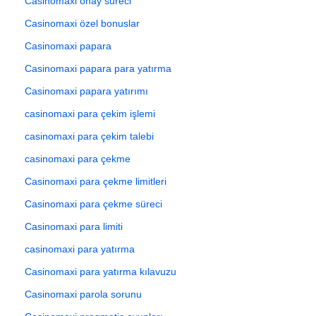
Casinomaxi onay süreci
Casinomaxi özel bonuslar
Casinomaxi papara
Casinomaxi papara para yatırma
Casinomaxi papara yatırımı
casinomaxi para çekim işlemi
casinomaxi para çekim talebi
casinomaxi para çekme
Casinomaxi para çekme limitleri
Casinomaxi para çekme süreci
Casinomaxi para limiti
casinomaxi para yatırma
Casinomaxi para yatırma kılavuzu
Casinomaxi parola sorunu