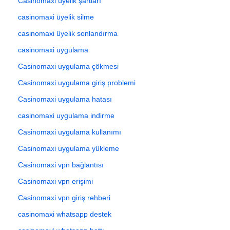
Casinomaxi üyelik şartları
casinomaxi üyelik silme
casinomaxi üyelik sonlandırma
casinomaxi uygulama
Casinomaxi uygulama çökmesi
Casinomaxi uygulama giriş problemi
Casinomaxi uygulama hatası
casinomaxi uygulama indirme
Casinomaxi uygulama kullanımı
Casinomaxi uygulama yükleme
Casinomaxi vpn bağlantısı
Casinomaxi vpn erişimi
Casinomaxi vpn giriş rehberi
casinomaxi whatsapp destek