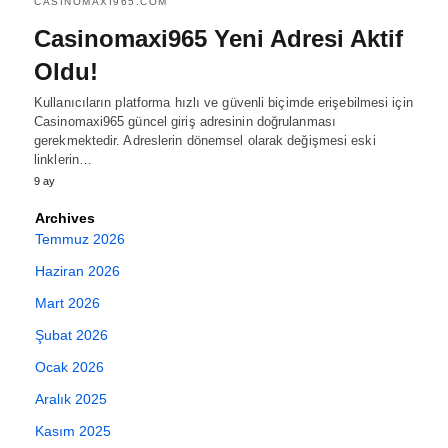
CASINOMAXI965.COM
Casinomaxi965 Yeni Adresi Aktif
Oldu!
Kullanıcıların platforma hızlı ve güvenli biçimde erişebilmesi için
Casinomaxi965 güncel giriş adresinin doğrulanması
gerekmektedir. Adreslerin dönemsel olarak değişmesi eski
linklerin…
9 ay
Archives
Temmuz 2026
Haziran 2026
Mart 2026
Şubat 2026
Ocak 2026
Aralık 2025
Kasım 2025