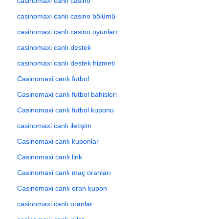
casinomaxi canlı casino
casinomaxi canlı casino bölümü
casinomaxi canlı casino oyunları
casinomaxi canlı destek
casinomaxi canlı destek hizmeti
Casinomaxi canlı futbol
Casinomaxi canlı futbol bahisleri
Casinomaxi canlı futbol kuponu
casinomaxi canlı iletişim
Casinomaxi canlı kuponlar
Casinomaxi canlı link
Casinomaxi canlı maç oranları
Casinomaxi canlı oran kupon
casinomaxi canlı oranlar