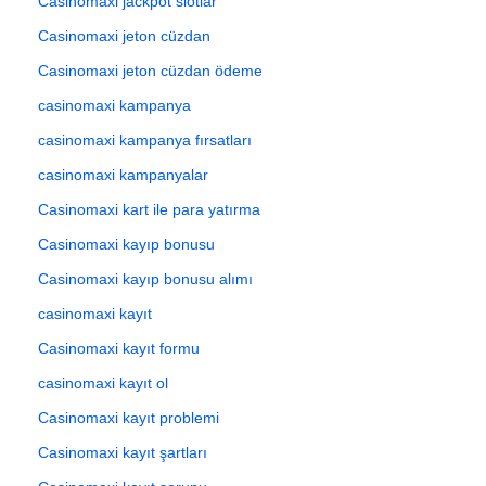
Casinomaxi jackpot slotlar
Casinomaxi jeton cüzdan
Casinomaxi jeton cüzdan ödeme
casinomaxi kampanya
casinomaxi kampanya fırsatları
casinomaxi kampanyalar
Casinomaxi kart ile para yatırma
Casinomaxi kayıp bonusu
Casinomaxi kayıp bonusu alımı
casinomaxi kayıt
Casinomaxi kayıt formu
casinomaxi kayıt ol
Casinomaxi kayıt problemi
Casinomaxi kayıt şartları