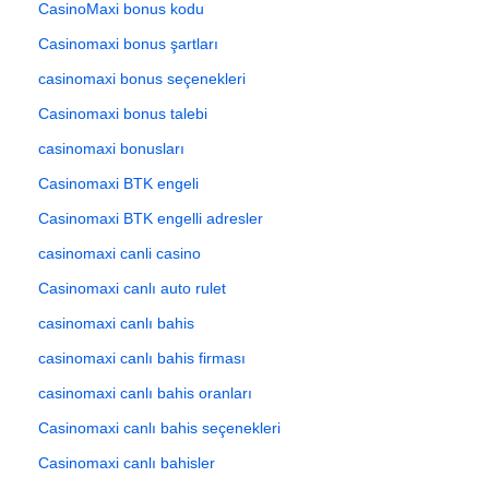
CasinoMaxi bonus kodu
Casinomaxi bonus şartları
casinomaxi bonus seçenekleri
Casinomaxi bonus talebi
casinomaxi bonusları
Casinomaxi BTK engeli
Casinomaxi BTK engelli adresler
casinomaxi canli casino
Casinomaxi canlı auto rulet
casinomaxi canlı bahis
casinomaxi canlı bahis firması
casinomaxi canlı bahis oranları
Casinomaxi canlı bahis seçenekleri
Casinomaxi canlı bahisler