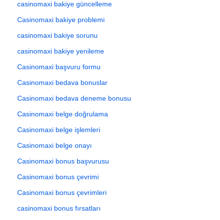
casinomaxi bakiye güncelleme
Casinomaxi bakiye problemi
casinomaxi bakiye sorunu
casinomaxi bakiye yenileme
Casinomaxi başvuru formu
Casinomaxi bedava bonuslar
Casinomaxi bedava deneme bonusu
Casinomaxi belge doğrulama
Casinomaxi belge işlemleri
Casinomaxi belge onayı
Casinomaxi bonus başvurusu
Casinomaxi bonus çevrimi
Casinomaxi bonus çevrimleri
casinomaxi bonus fırsatları