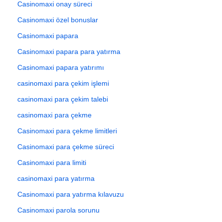
Casinomaxi onay süreci
Casinomaxi özel bonuslar
Casinomaxi papara
Casinomaxi papara para yatırma
Casinomaxi papara yatırımı
casinomaxi para çekim işlemi
casinomaxi para çekim talebi
casinomaxi para çekme
Casinomaxi para çekme limitleri
Casinomaxi para çekme süreci
Casinomaxi para limiti
casinomaxi para yatırma
Casinomaxi para yatırma kılavuzu
Casinomaxi parola sorunu