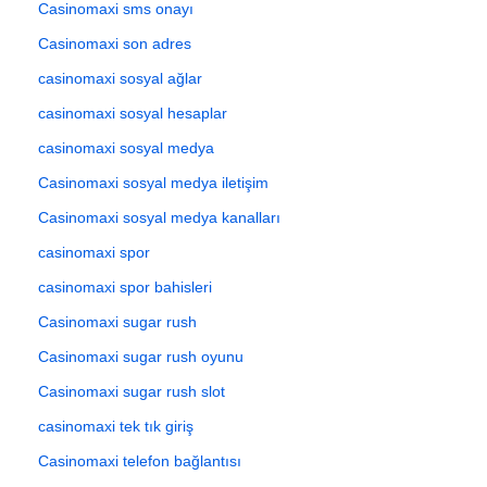
Casinomaxi sms onayı
Casinomaxi son adres
casinomaxi sosyal ağlar
casinomaxi sosyal hesaplar
casinomaxi sosyal medya
Casinomaxi sosyal medya iletişim
Casinomaxi sosyal medya kanalları
casinomaxi spor
casinomaxi spor bahisleri
Casinomaxi sugar rush
Casinomaxi sugar rush oyunu
Casinomaxi sugar rush slot
casinomaxi tek tık giriş
Casinomaxi telefon bağlantısı