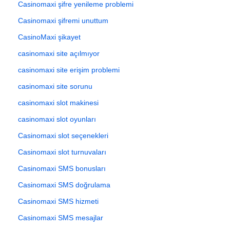
Casinomaxi şifre yenileme problemi
Casinomaxi şifremi unuttum
CasinoMaxi şikayet
casinomaxi site açılmıyor
casinomaxi site erişim problemi
casinomaxi site sorunu
casinomaxi slot makinesi
casinomaxi slot oyunları
Casinomaxi slot seçenekleri
Casinomaxi slot turnuvaları
Casinomaxi SMS bonusları
Casinomaxi SMS doğrulama
Casinomaxi SMS hizmeti
Casinomaxi SMS mesajlar