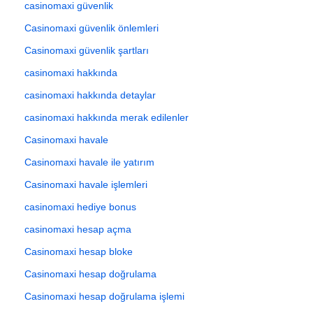
casinomaxi güvenlik
Casinomaxi güvenlik önlemleri
Casinomaxi güvenlik şartları
casinomaxi hakkında
casinomaxi hakkında detaylar
casinomaxi hakkında merak edilenler
Casinomaxi havale
Casinomaxi havale ile yatırım
Casinomaxi havale işlemleri
casinomaxi hediye bonus
casinomaxi hesap açma
Casinomaxi hesap bloke
Casinomaxi hesap doğrulama
Casinomaxi hesap doğrulama işlemi