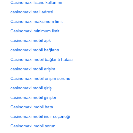
Casinomaxi lisans kullanımı
casinomaxi mail adresi
Casinomaxi maksimum limit
Casinomaxi minimum limit
casinomaxi mobil apk
casinomaxi mobil bağlantı
Casinomaxi mobil bağlantı hatası
casinomaxi mobil erişim
Casinomaxi mobil erişim sorunu
casinomaxi mobil giriş
casinomaxi mobil girişler
Casinomaxi mobil hata
casinomaxi mobil indir seçeneği
Casinomaxi mobil sorun