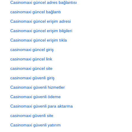
Casinomaxi güncel adres bağlantısı
casinomaxi güncel bağlantı
Casinomaxi güncel erişim adresi
Casinomaxi güncel erişim bilgileri
Casinomaxi güncel erişim tıkla
casinomaxi güncel giriş
casinomaxi güncel link
casinomaxi güncel site
casinomaxi güvenli giriş
Casinomaxi güvenli hizmetler
Casinomaxi güvenli ödeme
Casinomaxi güvenli para aktarma
casinomaxi güvenli site
Casinomaxi güvenli yatırım