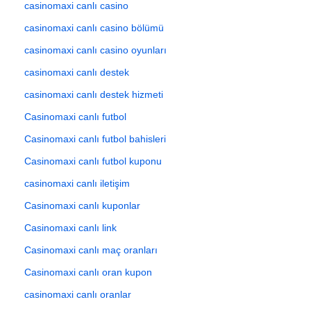
casinomaxi canlı casino
casinomaxi canlı casino bölümü
casinomaxi canlı casino oyunları
casinomaxi canlı destek
casinomaxi canlı destek hizmeti
Casinomaxi canlı futbol
Casinomaxi canlı futbol bahisleri
Casinomaxi canlı futbol kuponu
casinomaxi canlı iletişim
Casinomaxi canlı kuponlar
Casinomaxi canlı link
Casinomaxi canlı maç oranları
Casinomaxi canlı oran kupon
casinomaxi canlı oranlar