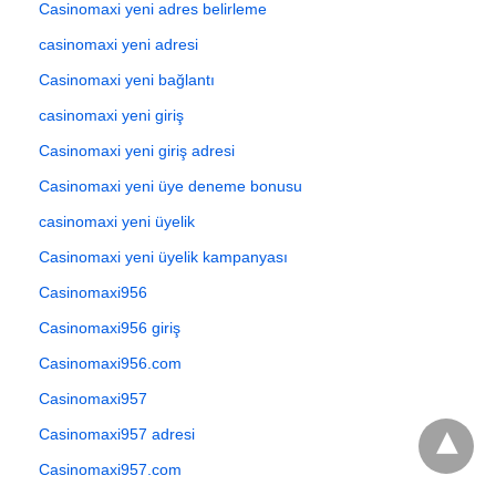
Casinomaxi yeni adres belirleme
casinomaxi yeni adresi
Casinomaxi yeni bağlantı
casinomaxi yeni giriş
Casinomaxi yeni giriş adresi
Casinomaxi yeni üye deneme bonusu
casinomaxi yeni üyelik
Casinomaxi yeni üyelik kampanyası
Casinomaxi956
Casinomaxi956 giriş
Casinomaxi956.com
Casinomaxi957
Casinomaxi957 adresi
Casinomaxi957.com