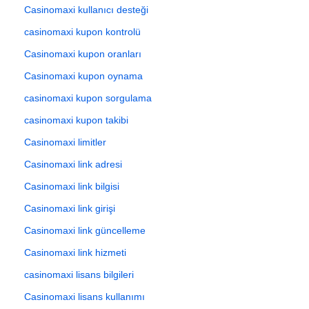
Casinomaxi kullanıcı desteği
casinomaxi kupon kontrolü
Casinomaxi kupon oranları
Casinomaxi kupon oynama
casinomaxi kupon sorgulama
casinomaxi kupon takibi
Casinomaxi limitler
Casinomaxi link adresi
Casinomaxi link bilgisi
Casinomaxi link girişi
Casinomaxi link güncelleme
Casinomaxi link hizmeti
casinomaxi lisans bilgileri
Casinomaxi lisans kullanımı