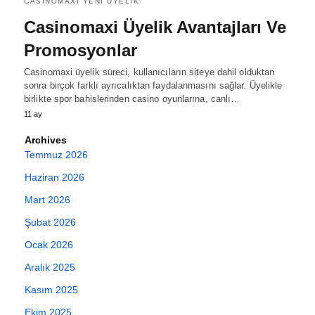
CASINOMAXI YENI ÜYELIK
Casinomaxi Üyelik Avantajları Ve
Promosyonlar
Casinomaxi üyelik süreci, kullanıcıların siteye dahil olduktan
sonra birçok farklı ayrıcalıktan faydalanmasını sağlar. Üyelikle
birlikte spor bahislerinden casino oyunlarına, canlı…
11 ay
Archives
Temmuz 2026
Haziran 2026
Mart 2026
Şubat 2026
Ocak 2026
Aralık 2025
Kasım 2025
Ekim 2025