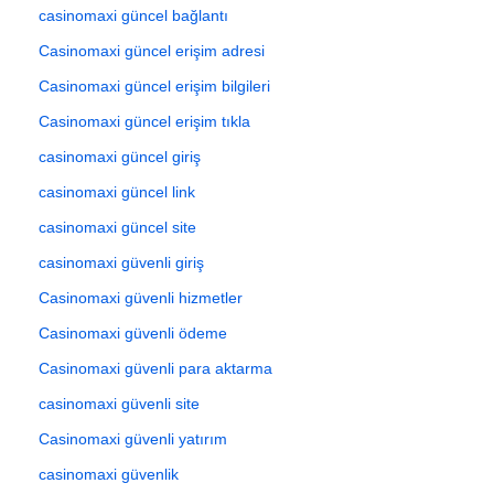
casinomaxi güncel bağlantı
Casinomaxi güncel erişim adresi
Casinomaxi güncel erişim bilgileri
Casinomaxi güncel erişim tıkla
casinomaxi güncel giriş
casinomaxi güncel link
casinomaxi güncel site
casinomaxi güvenli giriş
Casinomaxi güvenli hizmetler
Casinomaxi güvenli ödeme
Casinomaxi güvenli para aktarma
casinomaxi güvenli site
Casinomaxi güvenli yatırım
casinomaxi güvenlik