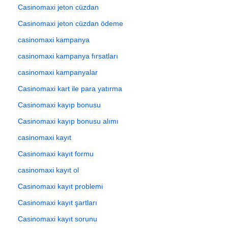
Casinomaxi jeton cüzdan
Casinomaxi jeton cüzdan ödeme
casinomaxi kampanya
casinomaxi kampanya fırsatları
casinomaxi kampanyalar
Casinomaxi kart ile para yatırma
Casinomaxi kayıp bonusu
Casinomaxi kayıp bonusu alımı
casinomaxi kayıt
Casinomaxi kayıt formu
casinomaxi kayıt ol
Casinomaxi kayıt problemi
Casinomaxi kayıt şartları
Casinomaxi kayıt sorunu