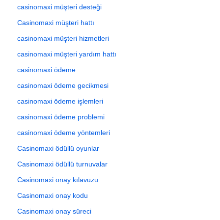
casinomaxi müşteri desteği
Casinomaxi müşteri hattı
casinomaxi müşteri hizmetleri
casinomaxi müşteri yardım hattı
casinomaxi ödeme
casinomaxi ödeme gecikmesi
casinomaxi ödeme işlemleri
casinomaxi ödeme problemi
casinomaxi ödeme yöntemleri
Casinomaxi ödüllü oyunlar
Casinomaxi ödüllü turnuvalar
Casinomaxi onay kılavuzu
Casinomaxi onay kodu
Casinomaxi onay süreci