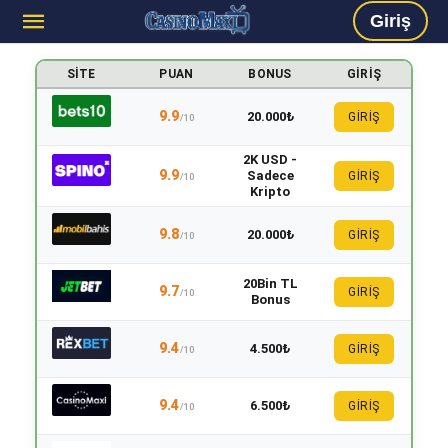
Giriş
SITE
PUAN
BONUS
GIRIŞ
9.9
20.000₺
GİRİŞ
/10
2K USD -
9.9
Sadece
GİRİŞ
/10
Kripto
9.8
20.000₺
GİRİŞ
/10
20Bin TL
9.7
GİRİŞ
/10
Bonus
9.4
4.500₺
GİRİŞ
/10
9.4
6.500₺
GİRİŞ
/10