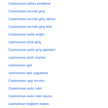
Casinomaxi adres yenileme
Casinomaxi anında giriş
Casinomaxi anında giriş adresi
Casinomaxi anında giriş linki
Casinomaxi anlık erişim
casinomaxi anlık giriş
Casinomaxi anlık giriş işlemleri
casinomaxi anlık oranlar
casinomaxi apk
casinomaxi apk uygulama
Casinomaxi app sorunu
Casinomaxi auto rulet
Casinomaxi auto rulet oyunu
casinomaxi bağlantı hatası