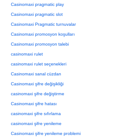
Casinomaxi pragmatic play
Casinomaxi pragmatic slot
Casinomaxi Pragmatic turnuvalar
Casinomaxi promosyon koşulları
Casinomaxi promosyon talebi
casinomaxi rulet
casinomaxi rulet seçenekleri
Casinomaxi sanal cüzdan
Casinomaxi şifre değişikliği
casinomaxi şifre değiştirme
Casinomaxi şifre hatası
casinomaxi şifre sıfırlama
casinomaxi şifre yenileme
Casinomaxi şifre yenileme problemi