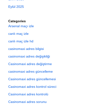
Eylül 2025
Categories
Arsenal maçı izle
canlı maç izle
canlı maç izle hd
casinomaxi adres bilgisi
casinomaxi adres değişikliği
Casinomaxi adres değiştirme
casinomaxi adres güncelleme
Casinomaxi adres güncellemesi
Casinomaxi adres kontrol süreci
Casinomaxi adres kontrolü
Casinomaxi adres sorunu