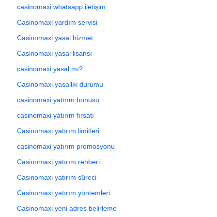
casinomaxi whatsapp iletişim
Casinomaxi yardım servisi
Casinomaxi yasal hizmet
Casinomaxi yasal lisansı
casinomaxi yasal mı?
Casinomaxi yasallık durumu
casinomaxi yatırım bonusu
casinomaxi yatırım fırsatı
Casinomaxi yatırım limitleri
casinomaxi yatırım promosyonu
Casinomaxi yatırım rehberi
Casinomaxi yatırım süreci
Casinomaxi yatırım yöntemleri
Casinomaxi yeni adres belirleme