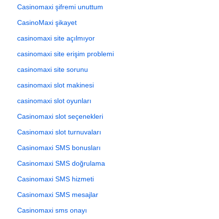
Casinomaxi şifremi unuttum
CasinoMaxi şikayet
casinomaxi site açılmıyor
casinomaxi site erişim problemi
casinomaxi site sorunu
casinomaxi slot makinesi
casinomaxi slot oyunları
Casinomaxi slot seçenekleri
Casinomaxi slot turnuvaları
Casinomaxi SMS bonusları
Casinomaxi SMS doğrulama
Casinomaxi SMS hizmeti
Casinomaxi SMS mesajlar
Casinomaxi sms onayı