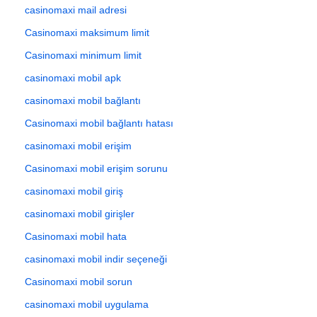
casinomaxi mail adresi
Casinomaxi maksimum limit
Casinomaxi minimum limit
casinomaxi mobil apk
casinomaxi mobil bağlantı
Casinomaxi mobil bağlantı hatası
casinomaxi mobil erişim
Casinomaxi mobil erişim sorunu
casinomaxi mobil giriş
casinomaxi mobil girişler
Casinomaxi mobil hata
casinomaxi mobil indir seçeneği
Casinomaxi mobil sorun
casinomaxi mobil uygulama