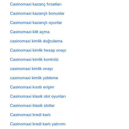
Casinomaxi kazanç fırsatları
Casinomaxi kazançlı bonuslar
Casinomaxi kazançlı oyunlar
Casinomaxi kilit açma
casinomaxi kimlik doğrulama
Casinomaxi kimlik hesap onayı
Casinomaxi kimlik kontrolü
casinomaxi kimlik onayı
casinomaxi kimlik yükleme
Casinomaxi kısıtlı erişim
Casinomaxi klasik slot oyunları
Casinomaxi klasik slotlar
Casinomaxi kredi kartı
Casinomaxi kredi kartı yatırımı