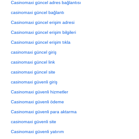
Casinomaxi güncel adres bağlantısı
casinomaxi güncel bağlantı
Casinomaxi güncel erişim adresi
Casinomaxi güncel erişim bilgileri
Casinomaxi güncel erişim tıkla
casinomaxi güncel giriş
casinomaxi güncel link
casinomaxi güncel site
casinomaxi güvenli giriş
Casinomaxi güvenli hizmetler
Casinomaxi güvenli ödeme
Casinomaxi güvenli para aktarma
casinomaxi güvenli site
Casinomaxi güvenli yatırım