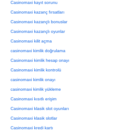
Casinomaxi kayıt sorunu
Casinomaxi kazanç fırsatları
Casinomaxi kazançlı bonuslar
Casinomaxi kazançlı oyunlar
Casinomaxi kilit açma
casinomaxi kimlik doğrulama
Casinomaxi kimlik hesap onayı
Casinomaxi kimlik kontrolü
casinomaxi kimlik onayı
casinomaxi kimlik yükleme
Casinomaxi kısıtlı erişim
Casinomaxi klasik slot oyunları
Casinomaxi klasik slotlar
Casinomaxi kredi kartı