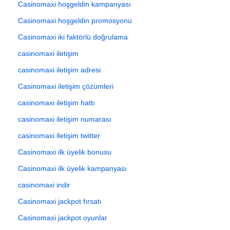
Casinomaxi hoşgeldin kampanyası
Casinomaxi hoşgeldin promosyonu
Casinomaxi iki faktörlü doğrulama
casinomaxi iletişim
casinomaxi iletişim adresi
Casinomaxi iletişim çözümleri
casinomaxi iletişim hattı
casinomaxi iletişim numarası
casinomaxi iletişim twitter
Casinomaxi ilk üyelik bonusu
Casinomaxi ilk üyelik kampanyası
casinomaxi indir
Casinomaxi jackpot fırsatı
Casinomaxi jackpot oyunlar