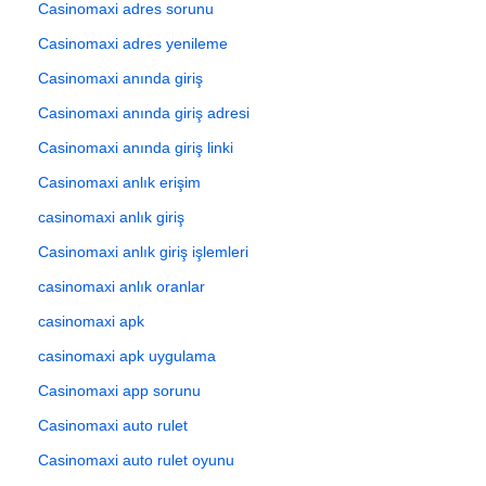
Casinomaxi adres sorunu
Casinomaxi adres yenileme
Casinomaxi anında giriş
Casinomaxi anında giriş adresi
Casinomaxi anında giriş linki
Casinomaxi anlık erişim
casinomaxi anlık giriş
Casinomaxi anlık giriş işlemleri
casinomaxi anlık oranlar
casinomaxi apk
casinomaxi apk uygulama
Casinomaxi app sorunu
Casinomaxi auto rulet
Casinomaxi auto rulet oyunu