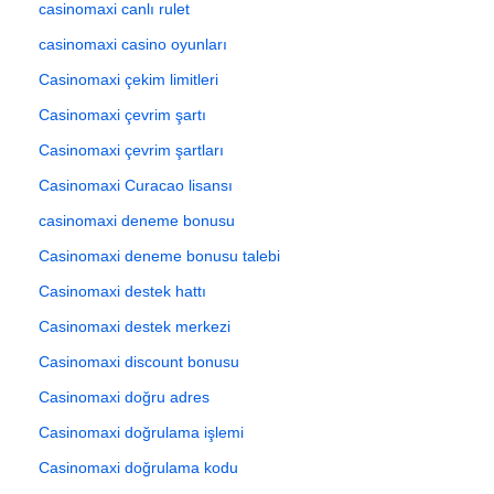
casinomaxi canlı rulet
casinomaxi casino oyunları
Casinomaxi çekim limitleri
Casinomaxi çevrim şartı
Casinomaxi çevrim şartları
Casinomaxi Curacao lisansı
casinomaxi deneme bonusu
Casinomaxi deneme bonusu talebi
Casinomaxi destek hattı
Casinomaxi destek merkezi
Casinomaxi discount bonusu
Casinomaxi doğru adres
Casinomaxi doğrulama işlemi
Casinomaxi doğrulama kodu