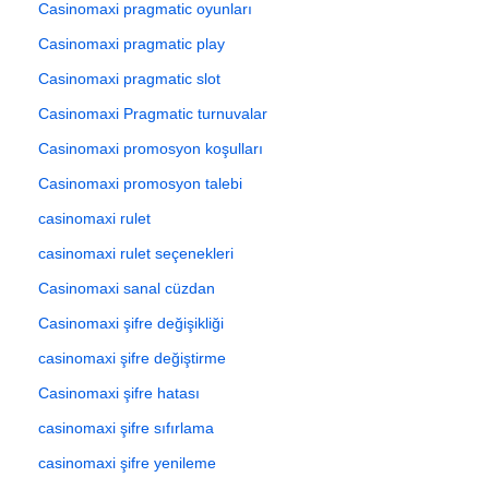
Casinomaxi pragmatic oyunları
Casinomaxi pragmatic play
Casinomaxi pragmatic slot
Casinomaxi Pragmatic turnuvalar
Casinomaxi promosyon koşulları
Casinomaxi promosyon talebi
casinomaxi rulet
casinomaxi rulet seçenekleri
Casinomaxi sanal cüzdan
Casinomaxi şifre değişikliği
casinomaxi şifre değiştirme
Casinomaxi şifre hatası
casinomaxi şifre sıfırlama
casinomaxi şifre yenileme