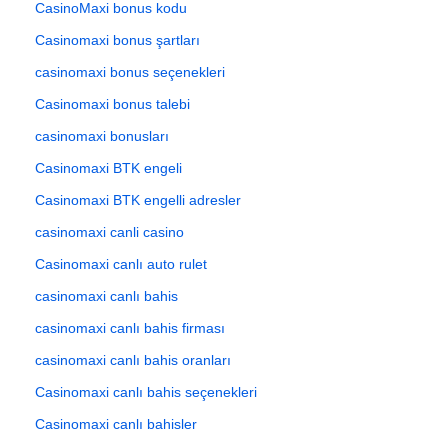
CasinoMaxi bonus kodu
Casinomaxi bonus şartları
casinomaxi bonus seçenekleri
Casinomaxi bonus talebi
casinomaxi bonusları
Casinomaxi BTK engeli
Casinomaxi BTK engelli adresler
casinomaxi canli casino
Casinomaxi canlı auto rulet
casinomaxi canlı bahis
casinomaxi canlı bahis firması
casinomaxi canlı bahis oranları
Casinomaxi canlı bahis seçenekleri
Casinomaxi canlı bahisler