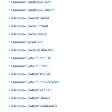
casinomaxi whatsapp hattı
casinomaxi whatsapp iletişim
Casinomaxi yardım servisi
Casinomaxi yasal hizmet
Casinomaxi yasal lisansı
casinomaxi yasal mı?
Casinomaxi yasallık durumu
casinomaxi yatırım bonusu
casinomaxi yatırım fırsatı
Casinomaxi yatırım limitleri
casinomaxi yatırım promosyonu
Casinomaxi yatırım rehberi
Casinomaxi yatırım süreci
Casinomaxi yatırım yöntemleri