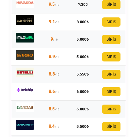
9.5
%300
GİRİŞ
/10
9.1
8.000₺
GİRİŞ
/10
9
5.000₺
GİRİŞ
/10
8.9
5.000₺
GİRİŞ
/10
8.8
5.550₺
GİRİŞ
/10
8.6
6.000₺
GİRİŞ
/10
8.5
5.000₺
GİRİŞ
/10
8.4
5.500₺
GİRİŞ
/10