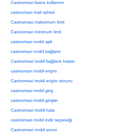
Casinomaxi lisans kullanımı
casinomaxi mail adresi
Casinomaxi maksimum limit
Casinomaxi minimum limit
casinomaxi mobil apk
casinomaxi mobil bağlantı
Casinomaxi mobil bağlantı hatası
casinomaxi mobil erişim
Casinomaxi mobil erişim sorunu
casinomaxi mobil giriş
casinomaxi mobil girişler
Casinomaxi mobil hata
casinomaxi mobil indir seçeneği
Casinomaxi mobil sorun