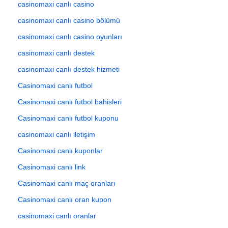
casinomaxi canlı casino
casinomaxi canlı casino bölümü
casinomaxi canlı casino oyunları
casinomaxi canlı destek
casinomaxi canlı destek hizmeti
Casinomaxi canlı futbol
Casinomaxi canlı futbol bahisleri
Casinomaxi canlı futbol kuponu
casinomaxi canlı iletişim
Casinomaxi canlı kuponlar
Casinomaxi canlı link
Casinomaxi canlı maç oranları
Casinomaxi canlı oran kupon
casinomaxi canlı oranlar