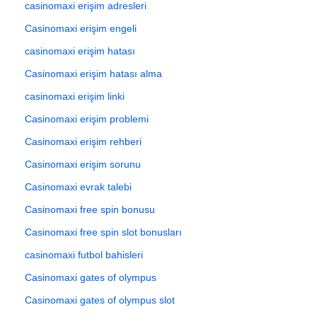
casinomaxi erişim adresleri
Casinomaxi erişim engeli
casinomaxi erişim hatası
Casinomaxi erişim hatası alma
casinomaxi erişim linki
Casinomaxi erişim problemi
Casinomaxi erişim rehberi
Casinomaxi erişim sorunu
Casinomaxi evrak talebi
Casinomaxi free spin bonusu
Casinomaxi free spin slot bonusları
casinomaxi futbol bahisleri
Casinomaxi gates of olympus
Casinomaxi gates of olympus slot