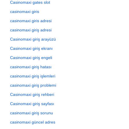
Casinomaxi gates slot
casinomaxi giris
casinomaxi giris adresi
casinomaxi giriş adresi
Casinomaxi giriş arayüzü
Casinomaxi giriş ekranı
Casinomaxi giriş engeli
casinomaxi giriş hatası
casinomaxi giriş işlemleri
casinomaxi giriş problemi
Casinomaxi giriş rehberi
Casinomaxi giriş sayfası
casinomaxi giriş sorunu
casinomaxi güncel adres