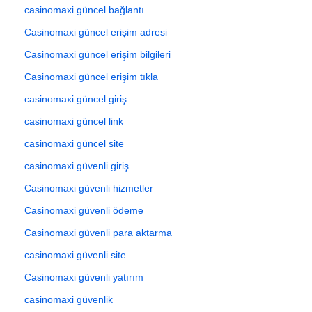
casinomaxi güncel bağlantı
Casinomaxi güncel erişim adresi
Casinomaxi güncel erişim bilgileri
Casinomaxi güncel erişim tıkla
casinomaxi güncel giriş
casinomaxi güncel link
casinomaxi güncel site
casinomaxi güvenli giriş
Casinomaxi güvenli hizmetler
Casinomaxi güvenli ödeme
Casinomaxi güvenli para aktarma
casinomaxi güvenli site
Casinomaxi güvenli yatırım
casinomaxi güvenlik