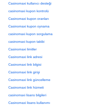
Casinomaxi kullanıcı desteği
casinomaxi kupon kontrolü
Casinomaxi kupon oranları
Casinomaxi kupon oynama
casinomaxi kupon sorgulama
casinomaxi kupon takibi
Casinomaxi limitler
Casinomaxi link adresi
Casinomaxi link bilgisi
Casinomaxi link girişi
Casinomaxi link güncelleme
Casinomaxi link hizmeti
casinomaxi lisans bilgileri
Casinomaxi lisans kullanımı