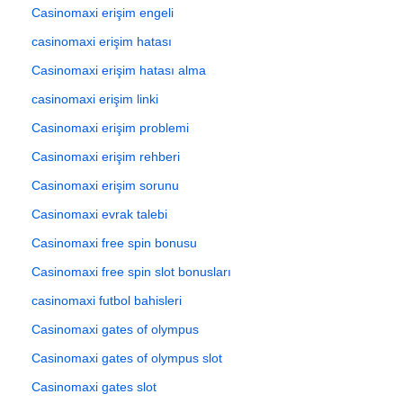
Casinomaxi erişim engeli
casinomaxi erişim hatası
Casinomaxi erişim hatası alma
casinomaxi erişim linki
Casinomaxi erişim problemi
Casinomaxi erişim rehberi
Casinomaxi erişim sorunu
Casinomaxi evrak talebi
Casinomaxi free spin bonusu
Casinomaxi free spin slot bonusları
casinomaxi futbol bahisleri
Casinomaxi gates of olympus
Casinomaxi gates of olympus slot
Casinomaxi gates slot