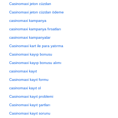
Casinomaxi jeton cüzdan
Casinomaxi jeton cüzdan ödeme
casinomaxi kampanya
casinomaxi kampanya fırsatları
casinomaxi kampanyalar
Casinomaxi kart ile para yatırma
Casinomaxi kayıp bonusu
Casinomaxi kayıp bonusu alımı
casinomaxi kayıt
Casinomaxi kayıt formu
casinomaxi kayıt ol
Casinomaxi kayıt problemi
Casinomaxi kayıt şartları
Casinomaxi kayıt sorunu