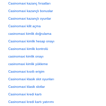
Casinomaxi kazanç fırsatları
Casinomaxi kazançlı bonuslar
Casinomaxi kazançlı oyunlar
Casinomaxi kilit açma
casinomaxi kimlik doğrulama
Casinomaxi kimlik hesap onayı
Casinomaxi kimlik kontrolü
casinomaxi kimlik onayı
casinomaxi kimlik yükleme
Casinomaxi kısıtlı erişim
Casinomaxi klasik slot oyunları
Casinomaxi klasik slotlar
Casinomaxi kredi kartı
Casinomaxi kredi kartı yatırımı