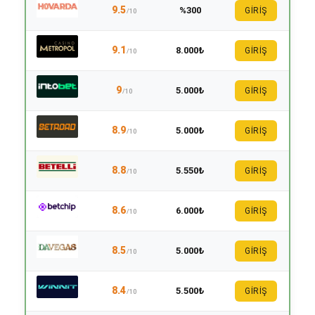
9.5
%300
GİRİŞ
/10
9.1
8.000₺
GİRİŞ
/10
9
5.000₺
GİRİŞ
/10
8.9
5.000₺
GİRİŞ
/10
8.8
5.550₺
GİRİŞ
/10
8.6
6.000₺
GİRİŞ
/10
8.5
5.000₺
GİRİŞ
/10
8.4
5.500₺
GİRİŞ
/10