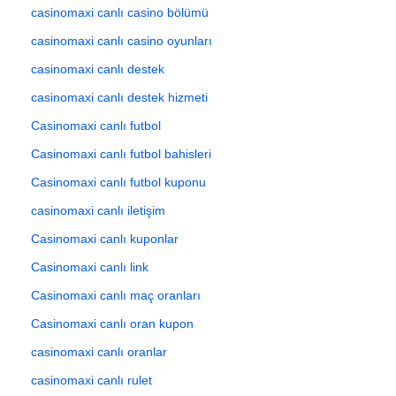
casinomaxi canlı casino bölümü
casinomaxi canlı casino oyunları
casinomaxi canlı destek
casinomaxi canlı destek hizmeti
Casinomaxi canlı futbol
Casinomaxi canlı futbol bahisleri
Casinomaxi canlı futbol kuponu
casinomaxi canlı iletişim
Casinomaxi canlı kuponlar
Casinomaxi canlı link
Casinomaxi canlı maç oranları
Casinomaxi canlı oran kupon
casinomaxi canlı oranlar
casinomaxi canlı rulet