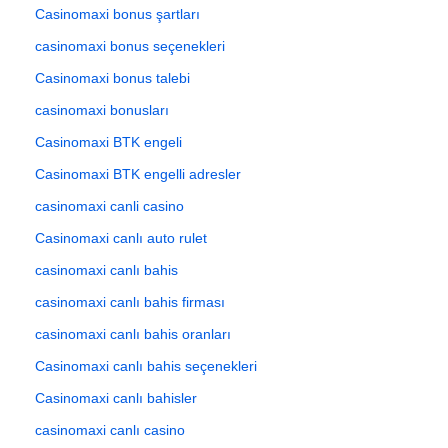
Casinomaxi bonus şartları
casinomaxi bonus seçenekleri
Casinomaxi bonus talebi
casinomaxi bonusları
Casinomaxi BTK engeli
Casinomaxi BTK engelli adresler
casinomaxi canli casino
Casinomaxi canlı auto rulet
casinomaxi canlı bahis
casinomaxi canlı bahis firması
casinomaxi canlı bahis oranları
Casinomaxi canlı bahis seçenekleri
Casinomaxi canlı bahisler
casinomaxi canlı casino