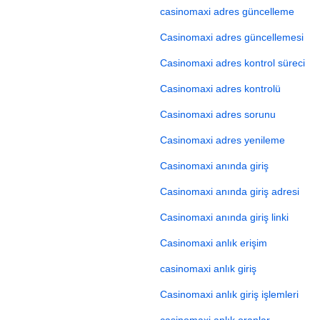
casinomaxi adres güncelleme
Casinomaxi adres güncellemesi
Casinomaxi adres kontrol süreci
Casinomaxi adres kontrolü
Casinomaxi adres sorunu
Casinomaxi adres yenileme
Casinomaxi anında giriş
Casinomaxi anında giriş adresi
Casinomaxi anında giriş linki
Casinomaxi anlık erişim
casinomaxi anlık giriş
Casinomaxi anlık giriş işlemleri