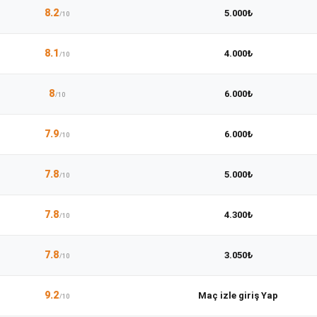
8.2
5.000₺
/10
8.1
4.000₺
/10
8
6.000₺
/10
7.9
6.000₺
/10
7.8
5.000₺
/10
7.8
4.300₺
/10
7.8
3.050₺
/10
9.2
Maç izle giriş Yap
/10