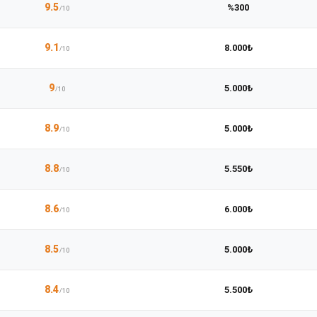
9.5
%300
/10
9.1
8.000₺
/10
9
5.000₺
/10
8.9
5.000₺
/10
8.8
5.550₺
/10
8.6
6.000₺
/10
8.5
5.000₺
/10
8.4
5.500₺
/10