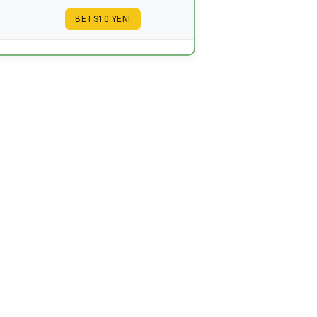
BETS10 YENI