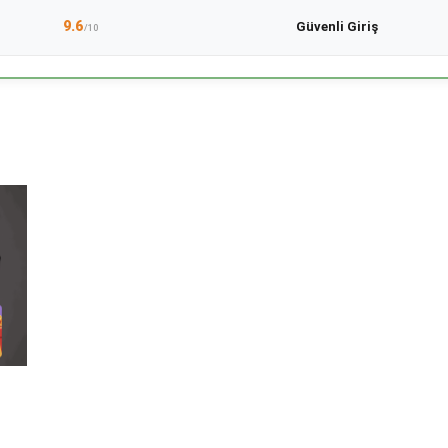
9.6
Güvenli Giriş
/10