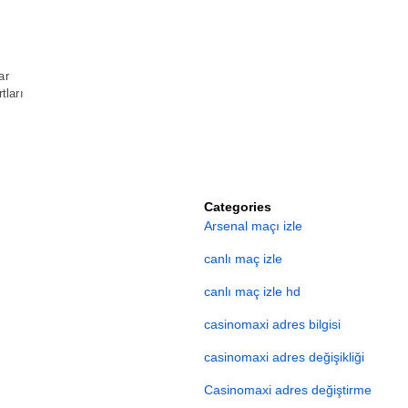
ar
tları
Categories
Arsenal maçı izle
canlı maç izle
canlı maç izle hd
casinomaxi adres bilgisi
casinomaxi adres değişikliği
Casinomaxi adres değiştirme