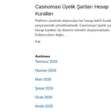
Casinomaxi Üyelik Şartları Hesap
Kuralları
Platform üzerinde oluşturulan her hesap belirli kurall
çerçevesinde yönetilmektedir. Casinomaxi üyelik şar
hesap kuralları bu düzenin temelini oluşturmaktadır.
Kullanıcıların doğru…
8 ay
Archives
Temmuz 2026
Haziran 2026
Mart 2026
Şubat 2026
Ocak 2026
Aralık 2025