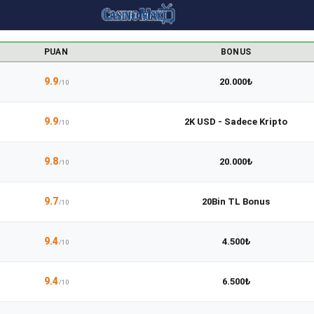
PUAN
BONUS
9.9
20.000₺
/10
9.9
2K USD - Sadece Kripto
/10
9.8
20.000₺
/10
9.7
20Bin TL Bonus
/10
9.4
4.500₺
/10
9.4
6.500₺
/10