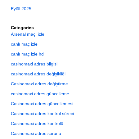
Eylül 2025
Categories
Arsenal maçı izle
canlı maç izle
canlı maç izle hd
casinomaxi adres bilgisi
casinomaxi adres değişikliği
Casinomaxi adres değiştirme
casinomaxi adres güncelleme
Casinomaxi adres güncellemesi
Casinomaxi adres kontrol süreci
Casinomaxi adres kontrolü
Casinomaxi adres sorunu