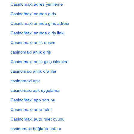
Casinomaxi adres yenileme
Casinomaxi anında giriş
Casinomaxi anında giriş adresi
Casinomaxi anında giriş linki
Casinomaxi anlık erişim
casinomaxi anlık giriş
Casinomaxi anlık giriş işlemleri
casinomaxi anlık oranlar
casinomaxi apk
casinomaxi apk uygulama
Casinomaxi app sorunu
Casinomaxi auto rulet
Casinomaxi auto rulet oyunu
casinomaxi bağlantı hatası