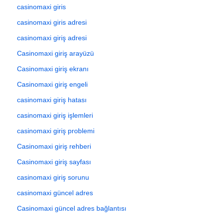
casinomaxi giris
casinomaxi giris adresi
casinomaxi giriş adresi
Casinomaxi giriş arayüzü
Casinomaxi giriş ekranı
Casinomaxi giriş engeli
casinomaxi giriş hatası
casinomaxi giriş işlemleri
casinomaxi giriş problemi
Casinomaxi giriş rehberi
Casinomaxi giriş sayfası
casinomaxi giriş sorunu
casinomaxi güncel adres
Casinomaxi güncel adres bağlantısı