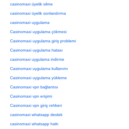
casinomaxi üyelik silme
casinomaxi üyelik sonlandırma
casinomaxi uygulama
Casinomaxi uygulama çökmesi
Casinomaxi uygulama giriş problemi
Casinomaxi uygulama hatası
casinomaxi uygulama indirme
Casinomaxi uygulama kullanımı
Casinomaxi uygulama yükleme
Casinomaxi vpn bağlantısı
Casinomaxi vpn erişimi
Casinomaxi vpn giriş rehberi
casinomaxi whatsapp destek
casinomaxi whatsapp hattı