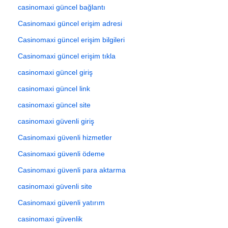
casinomaxi güncel bağlantı
Casinomaxi güncel erişim adresi
Casinomaxi güncel erişim bilgileri
Casinomaxi güncel erişim tıkla
casinomaxi güncel giriş
casinomaxi güncel link
casinomaxi güncel site
casinomaxi güvenli giriş
Casinomaxi güvenli hizmetler
Casinomaxi güvenli ödeme
Casinomaxi güvenli para aktarma
casinomaxi güvenli site
Casinomaxi güvenli yatırım
casinomaxi güvenlik