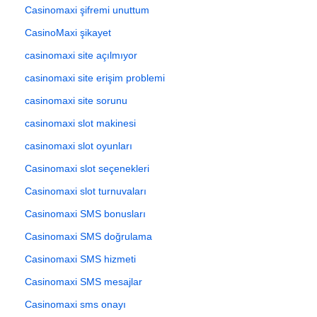
Casinomaxi şifremi unuttum
CasinoMaxi şikayet
casinomaxi site açılmıyor
casinomaxi site erişim problemi
casinomaxi site sorunu
casinomaxi slot makinesi
casinomaxi slot oyunları
Casinomaxi slot seçenekleri
Casinomaxi slot turnuvaları
Casinomaxi SMS bonusları
Casinomaxi SMS doğrulama
Casinomaxi SMS hizmeti
Casinomaxi SMS mesajlar
Casinomaxi sms onayı