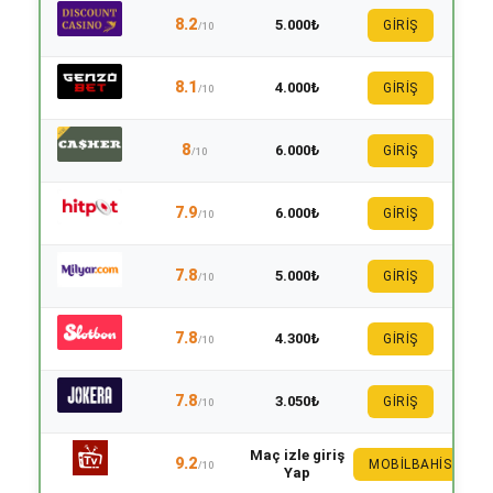
8.2
5.000₺
GİRİŞ
/10
8.1
4.000₺
GİRİŞ
/10
8
6.000₺
GİRİŞ
/10
7.9
6.000₺
GİRİŞ
/10
7.8
5.000₺
GİRİŞ
/10
7.8
4.300₺
GİRİŞ
/10
7.8
3.050₺
GİRİŞ
/10
Maç izle giriş
9.2
MOBILBAHIS
/10
Yap