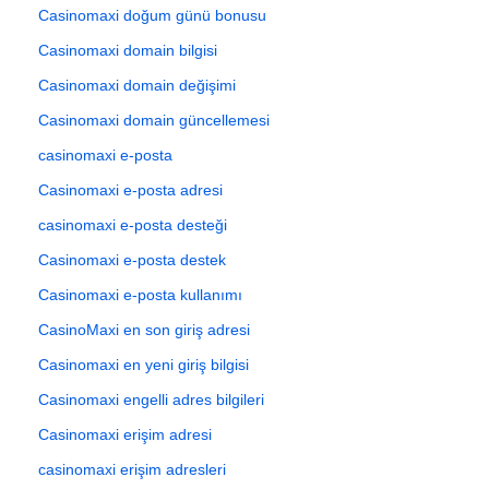
Casinomaxi doğum günü bonusu
Casinomaxi domain bilgisi
Casinomaxi domain değişimi
Casinomaxi domain güncellemesi
casinomaxi e-posta
Casinomaxi e-posta adresi
casinomaxi e-posta desteği
Casinomaxi e-posta destek
Casinomaxi e-posta kullanımı
CasinoMaxi en son giriş adresi
Casinomaxi en yeni giriş bilgisi
Casinomaxi engelli adres bilgileri
Casinomaxi erişim adresi
casinomaxi erişim adresleri