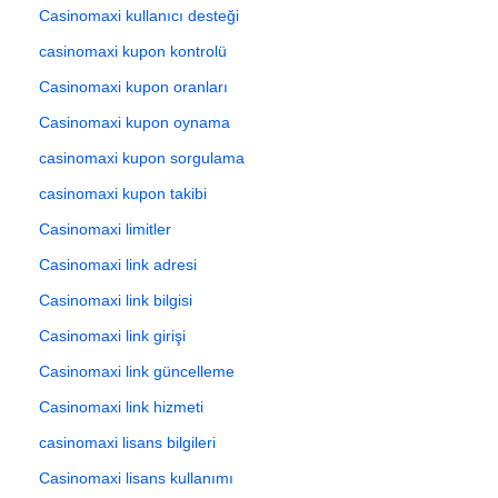
Casinomaxi kullanıcı desteği
casinomaxi kupon kontrolü
Casinomaxi kupon oranları
Casinomaxi kupon oynama
casinomaxi kupon sorgulama
casinomaxi kupon takibi
Casinomaxi limitler
Casinomaxi link adresi
Casinomaxi link bilgisi
Casinomaxi link girişi
Casinomaxi link güncelleme
Casinomaxi link hizmeti
casinomaxi lisans bilgileri
Casinomaxi lisans kullanımı