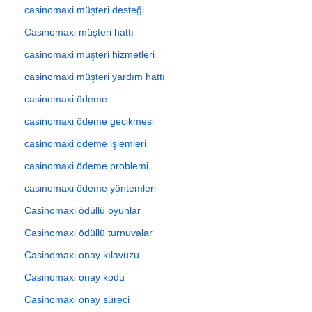
casinomaxi müşteri desteği
Casinomaxi müşteri hattı
casinomaxi müşteri hizmetleri
casinomaxi müşteri yardım hattı
casinomaxi ödeme
casinomaxi ödeme gecikmesi
casinomaxi ödeme işlemleri
casinomaxi ödeme problemi
casinomaxi ödeme yöntemleri
Casinomaxi ödüllü oyunlar
Casinomaxi ödüllü turnuvalar
Casinomaxi onay kılavuzu
Casinomaxi onay kodu
Casinomaxi onay süreci