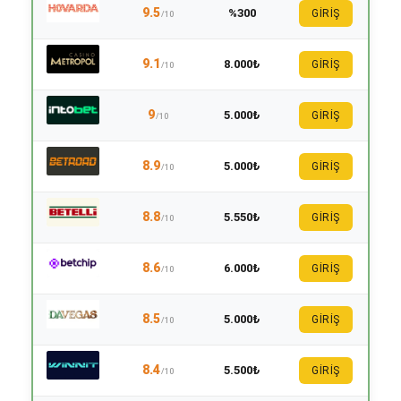
9.5
%300
GİRİŞ
/10
9.1
8.000₺
GİRİŞ
/10
9
5.000₺
GİRİŞ
/10
8.9
5.000₺
GİRİŞ
/10
8.8
5.550₺
GİRİŞ
/10
8.6
6.000₺
GİRİŞ
/10
8.5
5.000₺
GİRİŞ
/10
8.4
5.500₺
GİRİŞ
/10