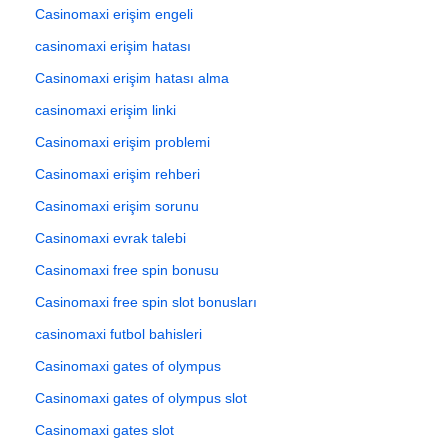
Casinomaxi erişim engeli
casinomaxi erişim hatası
Casinomaxi erişim hatası alma
casinomaxi erişim linki
Casinomaxi erişim problemi
Casinomaxi erişim rehberi
Casinomaxi erişim sorunu
Casinomaxi evrak talebi
Casinomaxi free spin bonusu
Casinomaxi free spin slot bonusları
casinomaxi futbol bahisleri
Casinomaxi gates of olympus
Casinomaxi gates of olympus slot
Casinomaxi gates slot