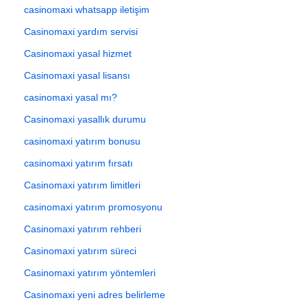
casinomaxi whatsapp iletişim
Casinomaxi yardım servisi
Casinomaxi yasal hizmet
Casinomaxi yasal lisansı
casinomaxi yasal mı?
Casinomaxi yasallık durumu
casinomaxi yatırım bonusu
casinomaxi yatırım fırsatı
Casinomaxi yatırım limitleri
casinomaxi yatırım promosyonu
Casinomaxi yatırım rehberi
Casinomaxi yatırım süreci
Casinomaxi yatırım yöntemleri
Casinomaxi yeni adres belirleme