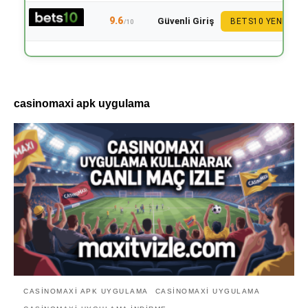
9.6
Güvenli Giriş
BETS10 YENI
/10
casinomaxi apk uygulama
CASINOMAXI APK UYGULAMA
CASINOMAXI UYGULAMA