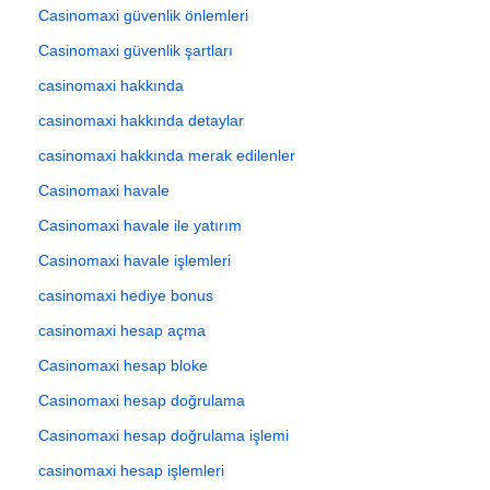
Casinomaxi güvenlik önlemleri
Casinomaxi güvenlik şartları
casinomaxi hakkında
casinomaxi hakkında detaylar
casinomaxi hakkında merak edilenler
Casinomaxi havale
Casinomaxi havale ile yatırım
Casinomaxi havale işlemleri
casinomaxi hediye bonus
casinomaxi hesap açma
Casinomaxi hesap bloke
Casinomaxi hesap doğrulama
Casinomaxi hesap doğrulama işlemi
casinomaxi hesap işlemleri