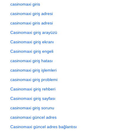
casinomaxi giris
casinomaxi giriş adresi
casinomaxi giris adresi
Casinomaxi giriş arayüzü
Casinomaxi giriş ekranı
Casinomaxi giriş engeli
casinomaxi giriş hatası
casinomaxi giriş işlemleri
casinomaxi giriş problemi
Casinomaxi giriş rehberi
Casinomaxi giriş sayfası
casinomaxi giriş sorunu
casinomaxi güncel adres
Casinomaxi güncel adres bağlantısı