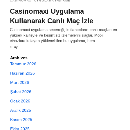
CASINOMAXI UYGULAMA INDIRME
Casinomaxi Uygulama
Kullanarak Canlı Maç İzle
Casinomaxi uygulama seçeneği, kullanıcıların canlı maçları en
yüksek kaliteyle ve kesintisiz izlemelerini sağlar. Mobil
cihazlara kolayca yüklenebilen bu uygulama, hem…
10 ay
Archives
Temmuz 2026
Haziran 2026
Mart 2026
Şubat 2026
Ocak 2026
Aralık 2025
Kasım 2025
Ekim 2025