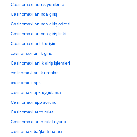
Casinomaxi adres yenileme
Casinomaxi anında giriş
Casinomaxi anında giriş adresi
Casinomaxi anında giriş linki
Casinomaxi anlık erişim
casinomaxi anlık giriş
Casinomaxi anlık giriş işlemleri
casinomaxi anlık oranlar
casinomaxi apk
casinomaxi apk uygulama
Casinomaxi app sorunu
Casinomaxi auto rulet
Casinomaxi auto rulet oyunu
casinomaxi bağlantı hatası