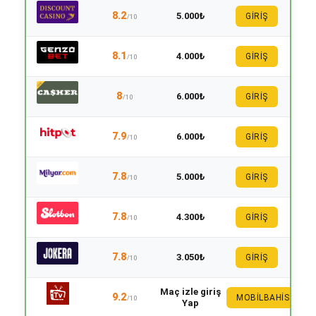
8.2
5.000₺
GİRİŞ
/10
8.1
4.000₺
GİRİŞ
/10
8
6.000₺
GİRİŞ
/10
7.9
6.000₺
GİRİŞ
/10
7.8
5.000₺
GİRİŞ
/10
7.8
4.300₺
GİRİŞ
/10
7.8
3.050₺
GİRİŞ
/10
Maç izle giriş
9.2
MOBILBAHIS
/10
Yap