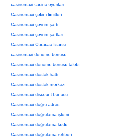
casinomaxi casino oyunları
Casinomaxi çekim limitleri
Casinomaxi çevrim şartı
Casinomaxi çevrim şartları
Casinomaxi Curacao lisansı
casinomaxi deneme bonusu
Casinomaxi deneme bonusu talebi
Casinomaxi destek hattı
Casinomaxi destek merkezi
Casinomaxi discount bonusu
Casinomaxi doğru adres
Casinomaxi doğrulama işlemi
Casinomaxi doğrulama kodu
Casinomaxi doğrulama rehberi