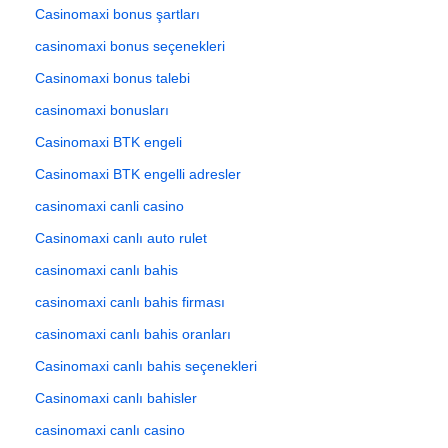
Casinomaxi bonus şartları
casinomaxi bonus seçenekleri
Casinomaxi bonus talebi
casinomaxi bonusları
Casinomaxi BTK engeli
Casinomaxi BTK engelli adresler
casinomaxi canli casino
Casinomaxi canlı auto rulet
casinomaxi canlı bahis
casinomaxi canlı bahis firması
casinomaxi canlı bahis oranları
Casinomaxi canlı bahis seçenekleri
Casinomaxi canlı bahisler
casinomaxi canlı casino