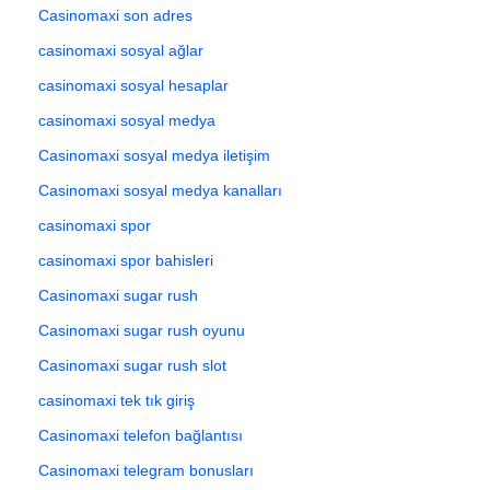
Casinomaxi son adres
casinomaxi sosyal ağlar
casinomaxi sosyal hesaplar
casinomaxi sosyal medya
Casinomaxi sosyal medya iletişim
Casinomaxi sosyal medya kanalları
casinomaxi spor
casinomaxi spor bahisleri
Casinomaxi sugar rush
Casinomaxi sugar rush oyunu
Casinomaxi sugar rush slot
casinomaxi tek tık giriş
Casinomaxi telefon bağlantısı
Casinomaxi telegram bonusları