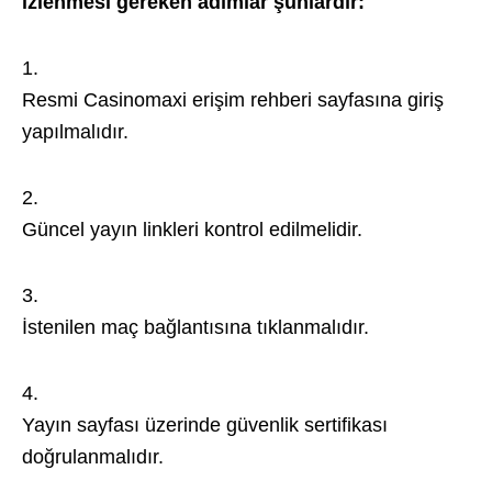
izlenmesi gereken adımlar şunlardır:
Resmi Casinomaxi erişim rehberi sayfasına giriş
yapılmalıdır.
Güncel yayın linkleri kontrol edilmelidir.
İstenilen maç bağlantısına tıklanmalıdır.
Yayın sayfası üzerinde güvenlik sertifikası
doğrulanmalıdır.