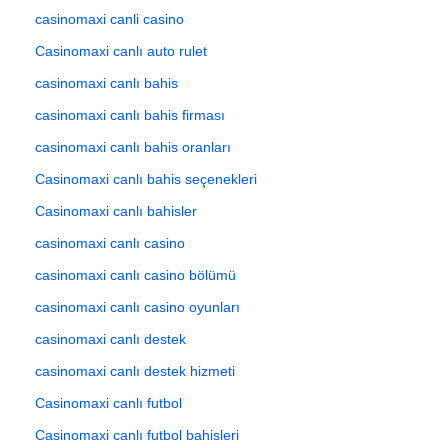
casinomaxi canli casino
Casinomaxi canlı auto rulet
casinomaxi canlı bahis
casinomaxi canlı bahis firması
casinomaxi canlı bahis oranları
Casinomaxi canlı bahis seçenekleri
Casinomaxi canlı bahisler
casinomaxi canlı casino
casinomaxi canlı casino bölümü
casinomaxi canlı casino oyunları
casinomaxi canlı destek
casinomaxi canlı destek hizmeti
Casinomaxi canlı futbol
Casinomaxi canlı futbol bahisleri