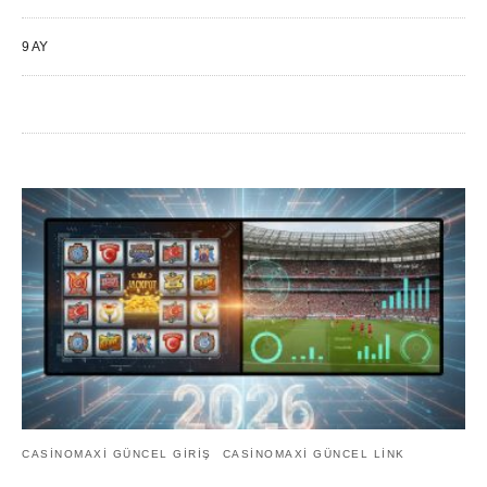
9 AY
CASINOMAXI GÜNCEL GIRIŞ
CASINOMAXI GÜNCEL LINK