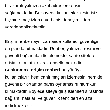
bırakarak yalnızca aktif adreslere erişim
sağlamaktadır. Bu sayede kullanıcılar kesintisiz
biçimde maç izleme ve bahis deneyiminden
yararlanabilmektedir.
Erişim rehberi aynı zamanda kullanıcı güvenliğini
ön planda tutmaktadır. Rehber, yalnızca resmi ve
güvenli bağlantıları listelemekte, sahte sitelere
erişimi otomatik olarak engellemektedir.
Casinomaxi erişim rehberi
bu yönüyle
kullanıcıların hem canlı maçları izlemesini hem de
güvenli bir ortamda bahis oynamasını mümkün
kılmaktadır. Böylece siteye giriş işlemleri sırasında
bağlantı hataları ve güvenlik tehditleri en aza
indirilmektedir.