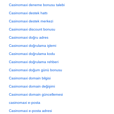
Casinomaxi deneme bonusu talebi
Casinomaxi destek hattı
Casinomaxi destek merkezi
Casinomaxi discount bonusu
Casinomaxi doğru adres
Casinomaxi doğrulama işlemi
Casinomaxi doğrulama kodu
Casinomaxi doğrulama rehberi
Casinomaxi doğum günü bonusu
Casinomaxi domain bilgisi
Casinomaxi domain değişimi
Casinomaxi domain güncellemesi
casinomaxi e-posta
Casinomaxi e-posta adresi