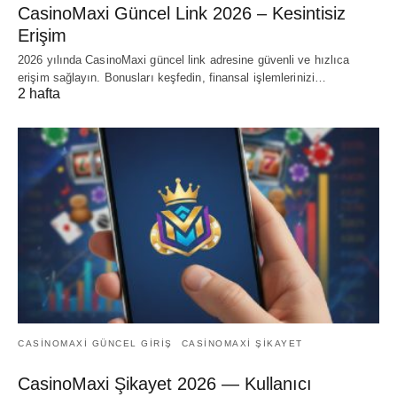
CasinoMaxi Güncel Link 2026 – Kesintisiz
Erişim
2026 yılında CasinoMaxi güncel link adresine güvenli ve hızlıca
erişim sağlayın. Bonusları keşfedin, finansal işlemlerinizi…
2 hafta
CASINOMAXI GÜNCEL GIRIŞ
CASINOMAXI ŞIKAYET
CasinoMaxi Şikayet 2026 — Kullanıcı