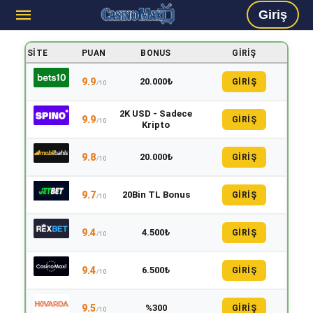
Giriş
SITE
PUAN
BONUS
GIRIŞ
9.9
20.000₺
GİRİŞ
/10
2K USD - Sadece
9.9
GİRİŞ
/10
Kripto
9.8
20.000₺
GİRİŞ
/10
9.7
20Bin TL Bonus
GİRİŞ
/10
9.4
4.500₺
GİRİŞ
/10
9.4
6.500₺
GİRİŞ
/10
9.5
%300
GİRİŞ
/10