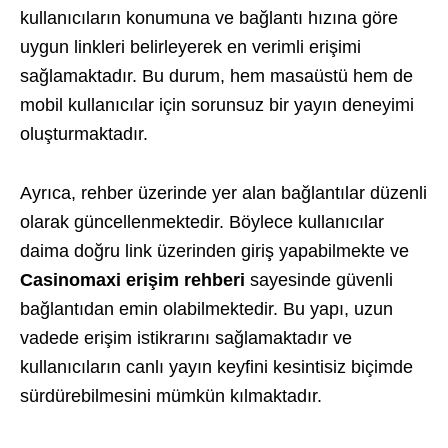
kullanıcıların konumuna ve bağlantı hızına göre
uygun linkleri belirleyerek en verimli erişimi
sağlamaktadır. Bu durum, hem masaüstü hem de
mobil kullanıcılar için sorunsuz bir yayın deneyimi
oluşturmaktadır.
Ayrıca, rehber üzerinde yer alan bağlantılar düzenli
olarak güncellenmektedir. Böylece kullanıcılar
daima doğru link üzerinden giriş yapabilmekte ve
Casinomaxi erişim rehberi
sayesinde güvenli
bağlantıdan emin olabilmektedir. Bu yapı, uzun
vadede erişim istikrarını sağlamaktadır ve
kullanıcıların canlı yayın keyfini kesintisiz biçimde
sürdürebilmesini mümkün kılmaktadır.