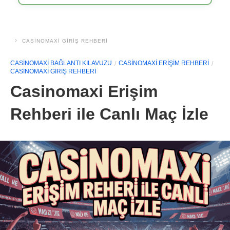
CASINOMAXI GIRIŞ REHBERI
CASINOMAXI BAĞLANTI KILAVUZU
CASINOMAXI ERIŞIM REHBERI
CASINOMAXI GIRIŞ REHBERI
Casinomaxi Erişim
Rehberi ile Canlı Maç İzle