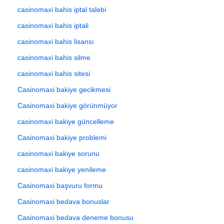
casinomaxi bahis iptal talebi
casinomaxi bahis iptali
casinomaxi bahis lisansı
casinomaxi bahis silme
casinomaxi bahis sitesi
Casinomaxi bakiye gecikmesi
Casinomaxi bakiye görünmüyor
casinomaxi bakiye güncelleme
Casinomaxi bakiye problemi
casinomaxi bakiye sorunu
casinomaxi bakiye yenileme
Casinomaxi başvuru formu
Casinomaxi bedava bonuslar
Casinomaxi bedava deneme bonusu