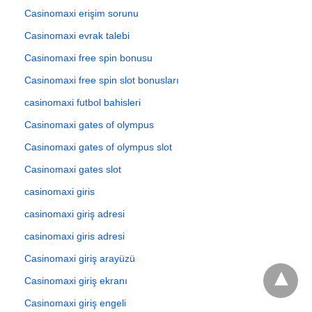
Casinomaxi erişim sorunu
Casinomaxi evrak talebi
Casinomaxi free spin bonusu
Casinomaxi free spin slot bonusları
casinomaxi futbol bahisleri
Casinomaxi gates of olympus
Casinomaxi gates of olympus slot
Casinomaxi gates slot
casinomaxi giris
casinomaxi giriş adresi
casinomaxi giris adresi
Casinomaxi giriş arayüzü
Casinomaxi giriş ekranı
Casinomaxi giriş engeli