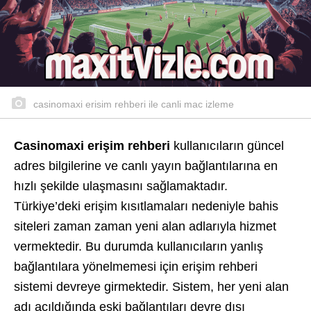
casinomaxi erisim rehberi ile canli mac izleme
Casinomaxi erişim rehberi
kullanıcıların güncel
adres bilgilerine ve canlı yayın bağlantılarına en
hızlı şekilde ulaşmasını sağlamaktadır.
Türkiye’deki erişim kısıtlamaları nedeniyle bahis
siteleri zaman zaman yeni alan adlarıyla hizmet
vermektedir. Bu durumda kullanıcıların yanlış
bağlantılara yönelmemesi için erişim rehberi
sistemi devreye girmektedir. Sistem, her yeni alan
adı açıldığında eski bağlantıları devre dışı