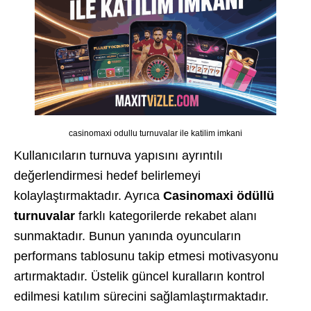
casinomaxi odullu turnuvalar ile katilim imkani
Kullanıcıların turnuva yapısını ayrıntılı
değerlendirmesi hedef belirlemeyi
kolaylaştırmaktadır. Ayrıca
Casinomaxi ödüllü
turnuvalar
farklı kategorilerde rekabet alanı
sunmaktadır. Bunun yanında oyuncuların
performans tablosunu takip etmesi motivasyonu
artırmaktadır. Üstelik güncel kuralların kontrol
edilmesi katılım sürecini sağlamlaştırmaktadır.