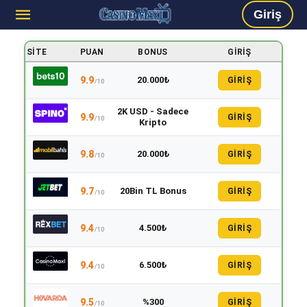
Giriş
SITE
PUAN
BONUS
GIRIŞ
9.9
20.000₺
GİRİŞ
/10
2K USD - Sadece
9.9
GİRİŞ
/10
Kripto
9.8
20.000₺
GİRİŞ
/10
9.7
20Bin TL Bonus
GİRİŞ
/10
9.4
4.500₺
GİRİŞ
/10
9.4
6.500₺
GİRİŞ
/10
9.5
%300
GİRİŞ
/10