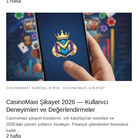
1 hafta
CASINOMAXI GÜNCEL GIRIŞ
CASINOMAXI ŞIKAYET
CasinoMaxi Şikayet 2026 — Kullanıcı
Deneyimleri ve Değerlendirmeler
Casinomaxi şikayet konularını, sık karşılaşılan sorunları ve
2026'daki çözüm yollarını inceleyin. Finansal işlemlerden bonuslara
kadar…
2 hafta