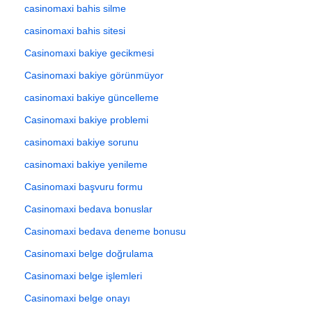
casinomaxi bahis silme
casinomaxi bahis sitesi
Casinomaxi bakiye gecikmesi
Casinomaxi bakiye görünmüyor
casinomaxi bakiye güncelleme
Casinomaxi bakiye problemi
casinomaxi bakiye sorunu
casinomaxi bakiye yenileme
Casinomaxi başvuru formu
Casinomaxi bedava bonuslar
Casinomaxi bedava deneme bonusu
Casinomaxi belge doğrulama
Casinomaxi belge işlemleri
Casinomaxi belge onayı