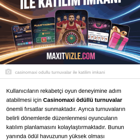
casinomaxi odullu turnuvalar ile katilim imkani
Kullanıcıların rekabetçi oyun deneyimine adım
atabilmesi için
Casinomaxi ödüllü turnuvalar
önemli fırsatlar sunmaktadır. Ayrıca turnuvaların
belirli dönemlerde düzenlenmesi oyuncuların
katılım planlamasını kolaylaştırmaktadır. Bunun
yanında ödül havuzunun yüksek olması