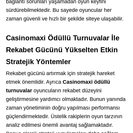
bağlantı sorunları yaşamadan oyun keyfini
sürdürebilmektedir. Bu sayede oyuncular her
zaman güvenli ve hızlı bir şekilde siteye ulaşabilir.
Casinomaxi Ödüllü Turnuvalar İle
Rekabet Gücünü Yükselten Etkin
Stratejik Yöntemler
Rekabet gücünü artırmak için stratejik hareket
etmek önemlidir. Ayrıca
Casinomaxi ödüllü
turnuvalar
oyuncuların rekabet düzeyini
geliştirmesine yardımcı olmaktadır. Bunun yanında
zaman yönetiminin doğru yapılması performansı
güçlendirmektedir. Üstelik rakiplerin oyun tarzının
analiz edilmesi önemli avantaj sağlamaktadır.