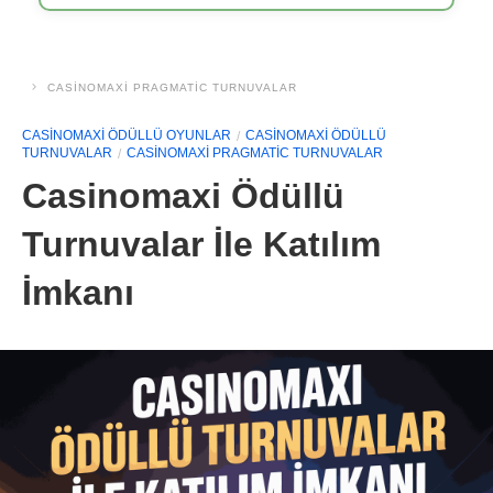
CASINOMAXI PRAGMATIC TURNUVALAR
CASINOMAXI ÖDÜLLÜ OYUNLAR
CASINOMAXI ÖDÜLLÜ
TURNUVALAR
CASINOMAXI PRAGMATIC TURNUVALAR
Casinomaxi Ödüllü
Turnuvalar İle Katılım
İmkanı