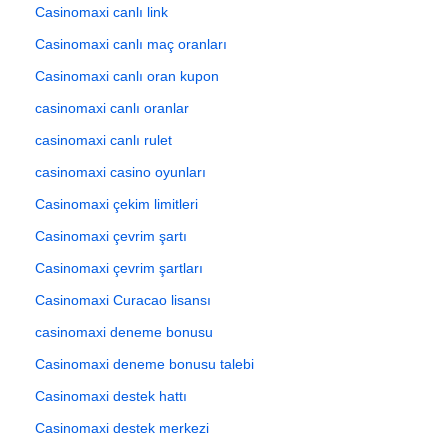
Casinomaxi canlı link
Casinomaxi canlı maç oranları
Casinomaxi canlı oran kupon
casinomaxi canlı oranlar
casinomaxi canlı rulet
casinomaxi casino oyunları
Casinomaxi çekim limitleri
Casinomaxi çevrim şartı
Casinomaxi çevrim şartları
Casinomaxi Curacao lisansı
casinomaxi deneme bonusu
Casinomaxi deneme bonusu talebi
Casinomaxi destek hattı
Casinomaxi destek merkezi