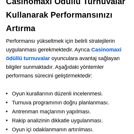
Casinomaxi Ödüllü Turnuvalar
Kullanarak Performansınızı
Artırma
Performansı yükseltmek için belirli stratejilerin
uygulanması gerekmektedir. Ayrıca
Casinomaxi
ödüllü turnuvalar
oyunculara avantaj sağlayan
bilgiler sunmaktadır. Aşağıdaki yöntemler
performans sürecini geliştirmektedir:
Oyun kurallarının düzenli incelenmesi.
Turnuva programının doğru planlanması.
Antrenman maçlarının yapılması.
Rakip analizinin dikkatle uygulanması.
Oyun içi odaklanmanın artırılması.