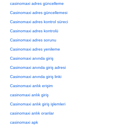
casinomaxi adres güncelleme
Casinomaxi adres güncellemesi
Casinomaxi adres kontrol süreci
Casinomaxi adres kontrolü
Casinomaxi adres sorunu
Casinomaxi adres yenileme
Casinomaxi anında giriş
Casinomaxi anında giriş adresi
Casinomaxi anında giriş linki
Casinomaxi anlık erişim
casinomaxi anlık giriş
Casinomaxi anlık giriş işlemleri
casinomaxi anlık oranlar
casinomaxi apk