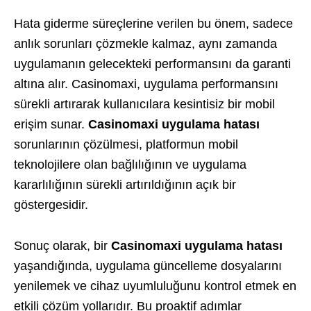
Hata giderme süreçlerine verilen bu önem, sadece
anlık sorunları çözmekle kalmaz, aynı zamanda
uygulamanın gelecekteki performansını da garanti
altına alır. Casinomaxi, uygulama performansını
sürekli artırarak kullanıcılara kesintisiz bir mobil
erişim sunar.
Casinomaxi uygulama hatası
sorunlarının çözülmesi, platformun mobil
teknolojilere olan bağlılığının ve uygulama
kararlılığının sürekli artırıldığının açık bir
göstergesidir.
Sonuç olarak, bir
Casinomaxi uygulama hatası
yaşandığında, uygulama güncelleme dosyalarını
yenilemek ve cihaz uyumluluğunu kontrol etmek en
etkili çözüm yollarıdır. Bu proaktif adımlar