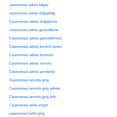
casinomaxi adres bilgisi
casinomaxi adres değişikliği
Casinomaxi adres değiştirme
casinomaxi adres güncelleme
Casinomaxi adres güncellemesi
Casinomaxi adres kontrol süreci
Casinomaxi adres kontrolü
Casinomaxi adres sorunu
Casinomaxi adres yenileme
Casinomaxi anında giriş
Casinomaxi anında giriş adresi
Casinomaxi anında giriş linki
Casinomaxi anlık erişim
casinomaxi anlık giriş