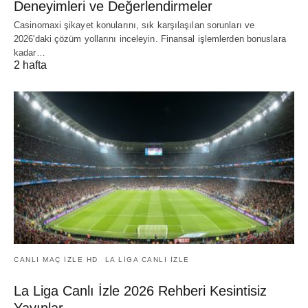
Deneyimleri ve Değerlendirmeler
Casinomaxi şikayet konularını, sık karşılaşılan sorunları ve
2026'daki çözüm yollarını inceleyin. Finansal işlemlerden bonuslara
kadar…
2 hafta
CANLI MAÇ IZLE HD
LA LIGA CANLI IZLE
La Liga Canlı İzle 2026 Rehberi Kesintisiz
Yayınlar