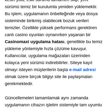
sürümü temiz bir kurulumla yeniden yüklemektir.
Bu işlem, uygulamanın önbelleğinde veya dosya
sisteminde birikmiş olabilecek bozuk verileri
temizler. Özellikle yüksek performans gerektiren
canlı casino oyunları oynanırken yaşanan bir
Casinomaxi uygulama hatası
, genellikle bu temiz
yükleme yöntemiyle hızla çözüme kavuşur.
Kullanıcılar, uygulama mağazaları üzerinden
kolayca yeni sürümü indirebilirler. Siteye kayıt
olmayı isteyen müşterilerin başta
e-mail adresi
olmak üzere birçok bilgiyi site ile paylaşmaları
gerekmektedir.
Güncellemeleri tamamlamak aynı zamanda
uygulamanın cihazın işletim sistemiyle tam uyumlu