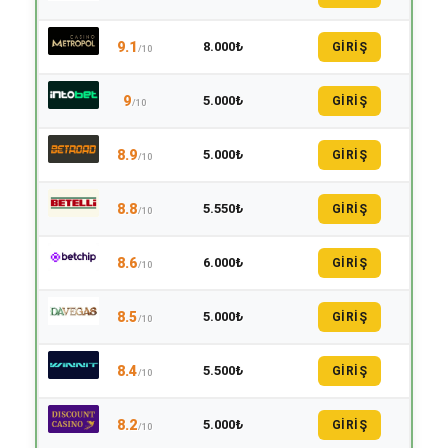
9.1
8.000₺
GİRİŞ
/10
9
5.000₺
GİRİŞ
/10
8.9
5.000₺
GİRİŞ
/10
8.8
5.550₺
GİRİŞ
/10
8.6
6.000₺
GİRİŞ
/10
8.5
5.000₺
GİRİŞ
/10
8.4
5.500₺
GİRİŞ
/10
8.2
5.000₺
GİRİŞ
/10