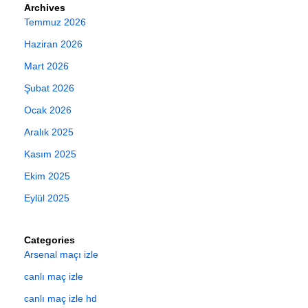
Archives
Temmuz 2026
Haziran 2026
Mart 2026
Şubat 2026
Ocak 2026
Aralık 2025
Kasım 2025
Ekim 2025
Eylül 2025
Categories
Arsenal maçı izle
canlı maç izle
canlı maç izle hd