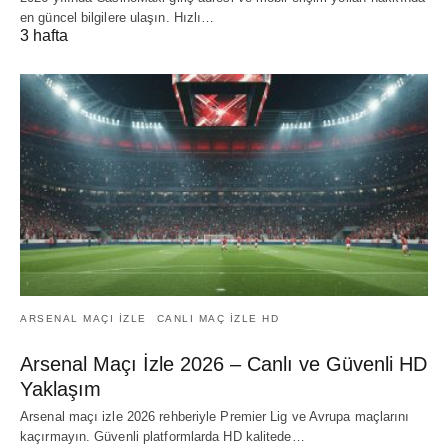
en güncel bilgilere ulaşın. Hızlı…
3 hafta
ARSENAL MAÇI IZLE
CANLI MAÇ IZLE HD
Arsenal Maçı İzle 2026 – Canlı ve Güvenli HD
Yaklaşım
Arsenal maçı izle 2026 rehberiyle Premier Lig ve Avrupa maçlarını
kaçırmayın. Güvenli platformlarda HD kalitede…