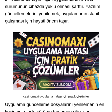
sürümünün cihazda yüklü olması şarttır. Yazılım
güncellemelerini yenilemek, uygulamanın stabil
çalışması için hayati önem taşır.
casinomaxi uygulama hatası i̇çin pratik çözümler
Uygulama güncelleme dosyalarını yenilemenin en
kesin yolu, eski sürümü tamamen silip, yeni