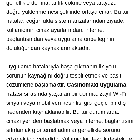
genellikle donma, anlık çökme veya arayüzün
doğru yüklenmemesi şeklinde ortaya çıkar. Bu tür
hatalar, çoğunlukla sistem arızalarından ziyade,
kullanıcının cihaz ayarlarından, internet
bağlantısından veya uygulama önbelleğinin
doluluğundan kaynaklanmaktadır.
Uygulama hatalarıyla başa çıkmanın ilk yolu,
sorunun kaynağını doğru tespit etmek ve basit
çözümlerle başlamaktır.
Casinomaxi uygulama
hatası
sırasında yaşanan bir donma, zayıf Wi-Fi
sinyali veya mobil veri kesintisi gibi geçici bir dış
nedenden kaynaklanabilir. Bu tür durumlarda,
cihazı yeniden başlatmak veya internet bağlantısını
sıfırlamak gibi temel adımlar genellikle sorunu
çözmek için yeterlidir. Kullanıcılar, teknik destek ile