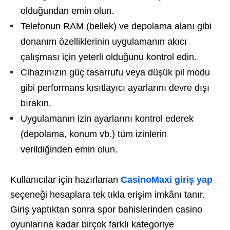
olduğundan emin olun.
Telefonun RAM (bellek) ve depolama alanı gibi
donanım özelliklerinin uygulamanın akıcı
çalışması için yeterli olduğunu kontrol edin.
Cihazınızın güç tasarrufu veya düşük pil modu
gibi performans kısıtlayıcı ayarlarını devre dışı
bırakın.
Uygulamanın izin ayarlarını kontrol ederek
(depolama, konum vb.) tüm izinlerin
verildiğinden emin olun.
Kullanıcılar için hazırlanan
CasinoMaxi giriş yap
seçeneği hesaplara tek tıkla erişim imkânı tanır.
Giriş yaptıktan sonra spor bahislerinden casino
oyunlarına kadar birçok farklı kategoriye