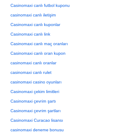
Casinomaxi canlı futbol kuponu
casinomaxi canlı iletişim
Casinomaxi canlı kuponlar
Casinomaxi canlı link
Casinomaxi canlı maç oranları
Casinomaxi canlı oran kupon
casinomaxi canlı oranlar
casinomaxi canlı rulet
casinomaxi casino oyunları
Casinomaxi çekim limitleri
Casinomaxi çevrim şartı
Casinomaxi çevrim şartları
Casinomaxi Curacao lisansı
casinomaxi deneme bonusu