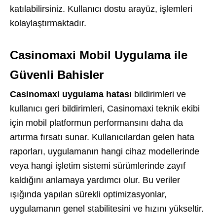
katılabilirsiniz. Kullanıcı dostu arayüz, işlemleri
kolaylaştırmaktadır.
Casinomaxi Mobil Uygulama ile
Güvenli Bahisler
Casinomaxi uygulama hatası
bildirimleri ve
kullanıcı geri bildirimleri, Casinomaxi teknik ekibi
için mobil platformun performansını daha da
artırma fırsatı sunar. Kullanıcılardan gelen hata
raporları, uygulamanın hangi cihaz modellerinde
veya hangi işletim sistemi sürümlerinde zayıf
kaldığını anlamaya yardımcı olur. Bu veriler
ışığında yapılan sürekli optimizasyonlar,
uygulamanın genel stabilitesini ve hızını yükseltir.