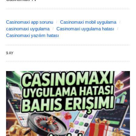
Casinomaxi app sorunu
Casinomaxi mobil uygulama
casinomaxi uygulama
Casinomaxi uygulama hatası
Casinomaxi yazılım hatası
9 AY