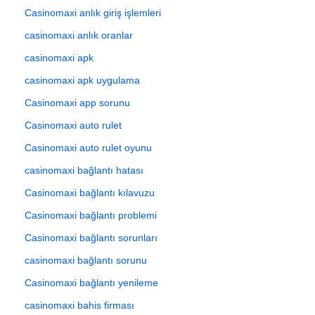
Casinomaxi anlık giriş işlemleri
casinomaxi anlık oranlar
casinomaxi apk
casinomaxi apk uygulama
Casinomaxi app sorunu
Casinomaxi auto rulet
Casinomaxi auto rulet oyunu
casinomaxi bağlantı hatası
Casinomaxi bağlantı kılavuzu
Casinomaxi bağlantı problemi
Casinomaxi bağlantı sorunları
casinomaxi bağlantı sorunu
Casinomaxi bağlantı yenileme
casinomaxi bahis firması