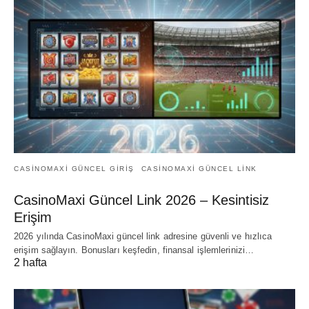
CASINOMAXI GÜNCEL GIRIŞ
CASINOMAXI GÜNCEL LINK
CasinoMaxi Güncel Link 2026 – Kesintisiz
Erişim
2026 yılında CasinoMaxi güncel link adresine güvenli ve hızlıca
erişim sağlayın. Bonusları keşfedin, finansal işlemlerinizi…
2 hafta