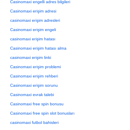
Casinomaxi engelli adres bilgileri
Casinomaxi erişim adresi
casinomaxi erişim adresleri
Casinomaxi erişim engeli
casinomaxi erişim hatası
Casinomaxi erişim hatası alma
casinomaxi erişim linki
Casinomaxi erişim problemi
Casinomaxi erişim rehberi
Casinomaxi erişim sorunu
Casinomaxi evrak talebi
Casinomaxi free spin bonusu
Casinomaxi free spin slot bonusları
casinomaxi futbol bahisleri