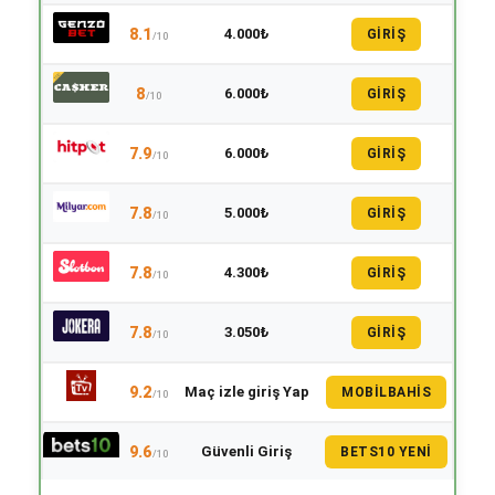
8.1
4.000₺
GİRİŞ
/10
8
6.000₺
GİRİŞ
/10
7.9
6.000₺
GİRİŞ
/10
7.8
5.000₺
GİRİŞ
/10
7.8
4.300₺
GİRİŞ
/10
7.8
3.050₺
GİRİŞ
/10
9.2
Maç izle giriş Yap
MOBILBAHIS
/10
9.6
Güvenli Giriş
BETS10 YENI
/10