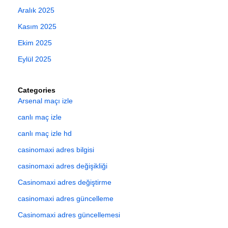
Aralık 2025
Kasım 2025
Ekim 2025
Eylül 2025
Categories
Arsenal maçı izle
canlı maç izle
canlı maç izle hd
casinomaxi adres bilgisi
casinomaxi adres değişikliği
Casinomaxi adres değiştirme
casinomaxi adres güncelleme
Casinomaxi adres güncellemesi