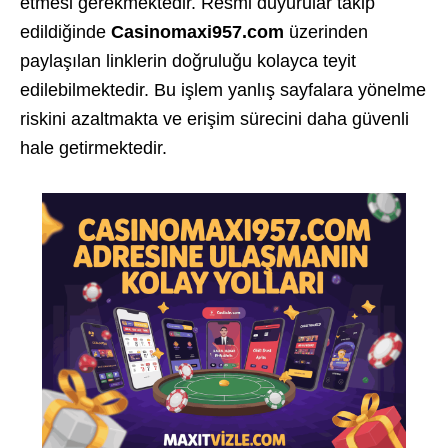
etmesi gerekmektedir. Resmi duyurular takip
edildiğinde
Casinomaxi957.com
üzerinden
paylaşılan linklerin doğruluğu kolayca teyit
edilebilmektedir. Bu işlem yanlış sayfalara yönelme
riskini azaltmakta ve erişim sürecini daha güvenli
hale getirmektedir.