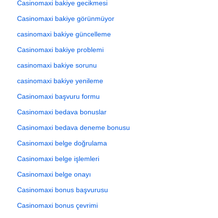
Casinomaxi bakiye gecikmesi
Casinomaxi bakiye görünmüyor
casinomaxi bakiye güncelleme
Casinomaxi bakiye problemi
casinomaxi bakiye sorunu
casinomaxi bakiye yenileme
Casinomaxi başvuru formu
Casinomaxi bedava bonuslar
Casinomaxi bedava deneme bonusu
Casinomaxi belge doğrulama
Casinomaxi belge işlemleri
Casinomaxi belge onayı
Casinomaxi bonus başvurusu
Casinomaxi bonus çevrimi