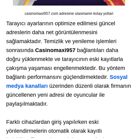
casinomaxi957.com adresine ulasmanin kolay yollari
Tarayıcı ayarlarının optimize edilmesi güncel
adreslerin daha net görüntülenmesini
sağlamaktadır. Temizlik ve yenileme işlemleri
sonrasında
Casinomaxi957
bağlantıları daha
doğru yüklenmekte ve tarayıcının eski kayıtlarla
çakışma yaşaması engellenmektedir. Bu yöntem
bağlantı performansını güçlendirmektedir.
Sosyal
medya kanalları
üzerinden düzenli olarak firmanın
güncellenen yeni adresi de oyuncular ile
paylaşılmaktadır.
Farklı cihazlardan giriş yapılırken eski
yönlendirmelerin otomatik olarak kayıtlı