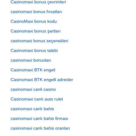
Casinomaxi bonus çevrimleri
casinomaxi bonus fırsatları
CasinoMaxi bonus kodu
Casinomaxi bonus şartları
casinomaxi bonus seçenekleri
Casinomaxi bonus talebi
casinomaxi bonusları
Casinomaxi BTK engeli
Casinomaxi BTK engelli adresler
casinomaxi canli casino
Casinomaxi canlı auto rulet
casinomaxi canlı bahis
casinomaxi canlı bahis firması
casinomaxi canlı bahis oranları