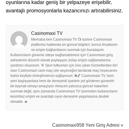
oyunlarına kadar geniş bir yelpazeye erişebilir,
avantajlı promosyonlarla kazancınızı artırabilirsiniz.
Casinomaxi TV
Merhaba ben Casinomaxi TV 📺 sizlere Casinomaxi
platformu hakkında en güncel bilgileri, bonus fırsatlarını
ve erişim bağlantılarını sunmak için buradayım.
Kullanıcıların güvenle siteye bağlanabilmesi için Casinomaxi giriş
adreslerini düzenli olarak paylaşıyor, kolay erişim sağlamalarına
yardımcı oluyorum. 🎯 Spor tutkunları için öne çıkan hizmetlerden biri
olan Casinomaxi canlı maç izle seçeneğini tanıtarak maç heyecanını
bahis keyfiyle birleştirmenizi sağlıyorum. ⚽🏀 Casinomaxi TV, hem
yeni başlayanlara hem de deneyimli üyelere yol gösteren güvenilir
bir kaynak olmayı amaçlıyor. Amacım yalnızca güncel haberleri
sunmak değil, aynı zamanda Casinomaxi TV üzerinden kullanıcıların
kesintisiz erişim ve avantajlı oyun deneyimi yaşamasına destek
olmaktır. 🔥
Casinomaxi958 Yeni Giriş Adresi »