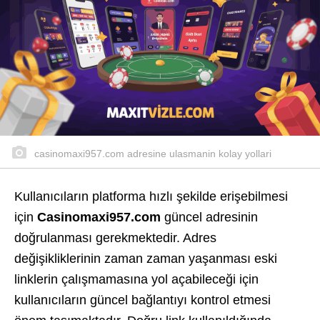
casinomaxi957.com adresine ulasmanin kolay yollari
Kullanıcıların platforma hızlı şekilde erişebilmesi
için
Casinomaxi957.com
güncel adresinin
doğrulanması gerekmektedir. Adres
değişikliklerinin zaman zaman yaşanması eski
linklerin çalışmamasına yol açabileceği için
kullanıcıların güncel bağlantıyı kontrol etmesi