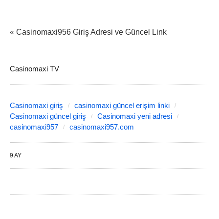
« Casinomaxi956 Giriş Adresi ve Güncel Link
Casinomaxi TV
Casinomaxi giriş
casinomaxi güncel erişim linki
Casinomaxi güncel giriş
Casinomaxi yeni adresi
casinomaxi957
casinomaxi957.com
9 AY