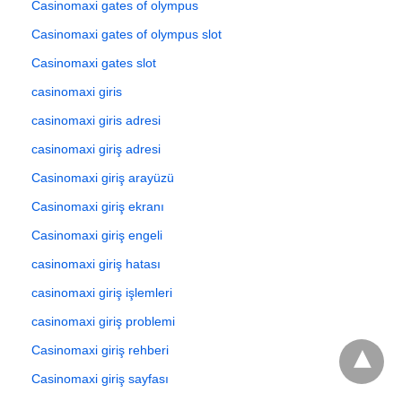
Casinomaxi gates of olympus
Casinomaxi gates of olympus slot
Casinomaxi gates slot
casinomaxi giris
casinomaxi giris adresi
casinomaxi giriş adresi
Casinomaxi giriş arayüzü
Casinomaxi giriş ekranı
Casinomaxi giriş engeli
casinomaxi giriş hatası
casinomaxi giriş işlemleri
casinomaxi giriş problemi
Casinomaxi giriş rehberi
Casinomaxi giriş sayfası