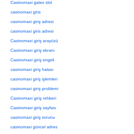
Casinomaxi gates slot
casinomaxi giris
casinomaxi giriş adresi
casinomaxi giris adresi
Casinomaxi giriş arayüzü
Casinomaxi giriş ekranı
Casinomaxi giriş engeli
casinomaxi giriş hatası
casinomaxi giriş işlemleri
casinomaxi giriş problemi
Casinomaxi giriş rehberi
Casinomaxi giriş sayfası
casinomaxi giriş sorunu
casinomaxi güncel adres