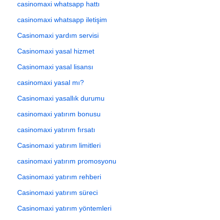
casinomaxi whatsapp hattı
casinomaxi whatsapp iletişim
Casinomaxi yardım servisi
Casinomaxi yasal hizmet
Casinomaxi yasal lisansı
casinomaxi yasal mı?
Casinomaxi yasallık durumu
casinomaxi yatırım bonusu
casinomaxi yatırım fırsatı
Casinomaxi yatırım limitleri
casinomaxi yatırım promosyonu
Casinomaxi yatırım rehberi
Casinomaxi yatırım süreci
Casinomaxi yatırım yöntemleri