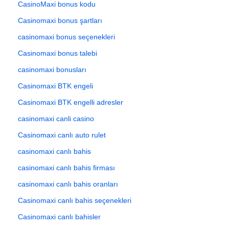
CasinoMaxi bonus kodu
Casinomaxi bonus şartları
casinomaxi bonus seçenekleri
Casinomaxi bonus talebi
casinomaxi bonusları
Casinomaxi BTK engeli
Casinomaxi BTK engelli adresler
casinomaxi canli casino
Casinomaxi canlı auto rulet
casinomaxi canlı bahis
casinomaxi canlı bahis firması
casinomaxi canlı bahis oranları
Casinomaxi canlı bahis seçenekleri
Casinomaxi canlı bahisler