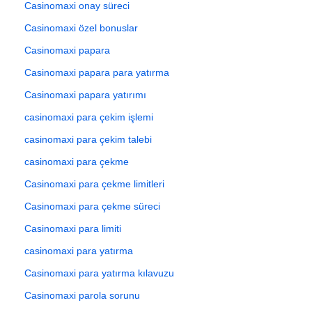
Casinomaxi onay süreci
Casinomaxi özel bonuslar
Casinomaxi papara
Casinomaxi papara para yatırma
Casinomaxi papara yatırımı
casinomaxi para çekim işlemi
casinomaxi para çekim talebi
casinomaxi para çekme
Casinomaxi para çekme limitleri
Casinomaxi para çekme süreci
Casinomaxi para limiti
casinomaxi para yatırma
Casinomaxi para yatırma kılavuzu
Casinomaxi parola sorunu