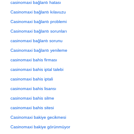
casinomaxi bağlantı hatası
Casinomaxi bağlantı kılavuzu
Casinomaxi bağlantı problemi
Casinomaxi bağlantı sorunları
casinomaxi bağlantı sorunu
Casinomaxi bağlantı yenileme
casinomaxi bahis firması
casinomaxi bahis iptal talebi
casinomaxi bahis iptali
casinomaxi bahis lisansı
casinomaxi bahis silme
casinomaxi bahis sitesi
Casinomaxi bakiye gecikmesi
Casinomaxi bakiye görünmüyor