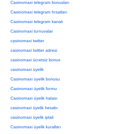
Casinomaxi telegram bonusları
Casinomaxi telegram fırsatları
Casinomaxi telegram kanalı
Casinomaxi turnuvalar
casinomaxi twitter
casinomaxi twitter adresi
casinomaxi ücretsiz bonus
casinomaxi üyelik
Casinomaxi üyelik bonusu
Casinomaxi üyelik formu
Casinomaxi üyelik hatası
casinomaxi üyelik hesabı
casinomaxi üyelik iptali
Casinomaxi üyelik kuralları