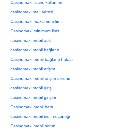
Casinomaxi lisans kullanımı
casinomaxi mail adresi
Casinomaxi maksimum limit
Casinomaxi minimum limit
casinomaxi mobil apk
casinomaxi mobil bağlantı
Casinomaxi mobil bağlantı hatası
casinomaxi mobil erişim
Casinomaxi mobil erişim sorunu
casinomaxi mobil giriş
casinomaxi mobil girişler
Casinomaxi mobil hata
casinomaxi mobil indir seçeneği
Casinomaxi mobil sorun