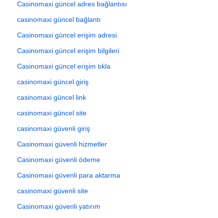
Casinomaxi güncel adres bağlantısı
casinomaxi güncel bağlantı
Casinomaxi güncel erişim adresi
Casinomaxi güncel erişim bilgileri
Casinomaxi güncel erişim tıkla
casinomaxi güncel giriş
casinomaxi güncel link
casinomaxi güncel site
casinomaxi güvenli giriş
Casinomaxi güvenli hizmetler
Casinomaxi güvenli ödeme
Casinomaxi güvenli para aktarma
casinomaxi güvenli site
Casinomaxi güvenli yatırım