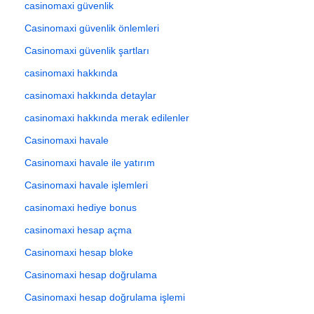
casinomaxi güvenlik
Casinomaxi güvenlik önlemleri
Casinomaxi güvenlik şartları
casinomaxi hakkında
casinomaxi hakkında detaylar
casinomaxi hakkında merak edilenler
Casinomaxi havale
Casinomaxi havale ile yatırım
Casinomaxi havale işlemleri
casinomaxi hediye bonus
casinomaxi hesap açma
Casinomaxi hesap bloke
Casinomaxi hesap doğrulama
Casinomaxi hesap doğrulama işlemi