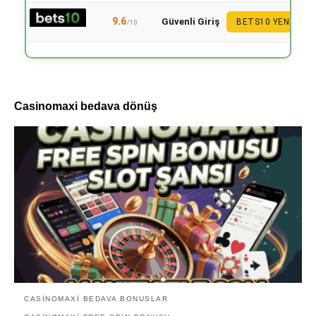
9.6
Güvenli Giriş
BETS10 YENI
/10
Casinomaxi bedava dönüş
CASINOMAXI BEDAVA BONUSLAR