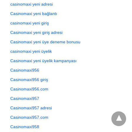
casinomaxi yeni adresi
Casinomaxi yeni bağlantı
casinomaxi yeni giriş
Casinomaxi yeni giriş adresi
Casinomaxi yeni üye deneme bonusu
casinomaxi yeni üyelik
Casinomaxi yeni üyelik kampanyası
Casinomaxi956
Casinomaxi956 giriş
Casinomaxi956.com
Casinomaxi957
Casinomaxi957 adresi
Casinomaxi957.com
Casinomaxi958