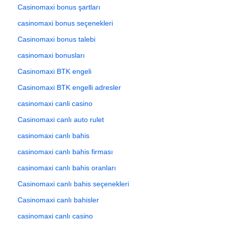
Casinomaxi bonus şartları
casinomaxi bonus seçenekleri
Casinomaxi bonus talebi
casinomaxi bonusları
Casinomaxi BTK engeli
Casinomaxi BTK engelli adresler
casinomaxi canli casino
Casinomaxi canlı auto rulet
casinomaxi canlı bahis
casinomaxi canlı bahis firması
casinomaxi canlı bahis oranları
Casinomaxi canlı bahis seçenekleri
Casinomaxi canlı bahisler
casinomaxi canlı casino