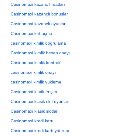
Casinomaxi kazanç fırsatları
Casinomaxi kazançlı bonuslar
Casinomaxi kazançlı oyunlar
Casinomaxi kilit açma
casinomaxi kimlik doğrulama
Casinomaxi kimlik hesap onayı
Casinomaxi kimlik kontrolü
casinomaxi kimlik onayı
casinomaxi kimlik yükleme
Casinomaxi kısıtlı erişim
Casinomaxi klasik slot oyunları
Casinomaxi klasik slotlar
Casinomaxi kredi kartı
Casinomaxi kredi kartı yatırımı