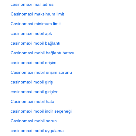
casinomaxi mail adresi
Casinomaxi maksimum limit
Casinomaxi minimum limit
casinomaxi mobil apk
casinomaxi mobil bağlantı
Casinomaxi mobil bağlantı hatası
casinomaxi mobil erişim
Casinomaxi mobil erişim sorunu
casinomaxi mobil giriş
casinomaxi mobil girişler
Casinomaxi mobil hata
casinomaxi mobil indir seçeneği
Casinomaxi mobil sorun
casinomaxi mobil uygulama