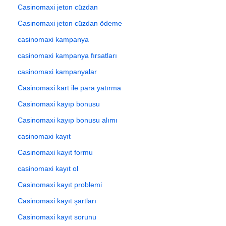
Casinomaxi jeton cüzdan
Casinomaxi jeton cüzdan ödeme
casinomaxi kampanya
casinomaxi kampanya fırsatları
casinomaxi kampanyalar
Casinomaxi kart ile para yatırma
Casinomaxi kayıp bonusu
Casinomaxi kayıp bonusu alımı
casinomaxi kayıt
Casinomaxi kayıt formu
casinomaxi kayıt ol
Casinomaxi kayıt problemi
Casinomaxi kayıt şartları
Casinomaxi kayıt sorunu