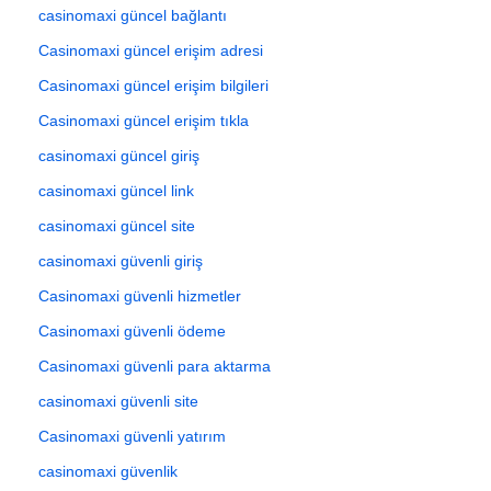
casinomaxi güncel bağlantı
Casinomaxi güncel erişim adresi
Casinomaxi güncel erişim bilgileri
Casinomaxi güncel erişim tıkla
casinomaxi güncel giriş
casinomaxi güncel link
casinomaxi güncel site
casinomaxi güvenli giriş
Casinomaxi güvenli hizmetler
Casinomaxi güvenli ödeme
Casinomaxi güvenli para aktarma
casinomaxi güvenli site
Casinomaxi güvenli yatırım
casinomaxi güvenlik