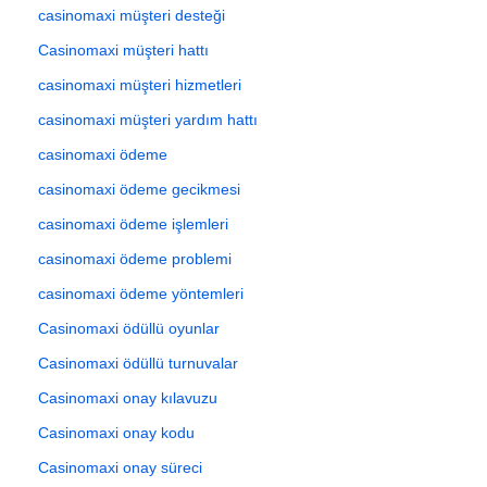
casinomaxi müşteri desteği
Casinomaxi müşteri hattı
casinomaxi müşteri hizmetleri
casinomaxi müşteri yardım hattı
casinomaxi ödeme
casinomaxi ödeme gecikmesi
casinomaxi ödeme işlemleri
casinomaxi ödeme problemi
casinomaxi ödeme yöntemleri
Casinomaxi ödüllü oyunlar
Casinomaxi ödüllü turnuvalar
Casinomaxi onay kılavuzu
Casinomaxi onay kodu
Casinomaxi onay süreci