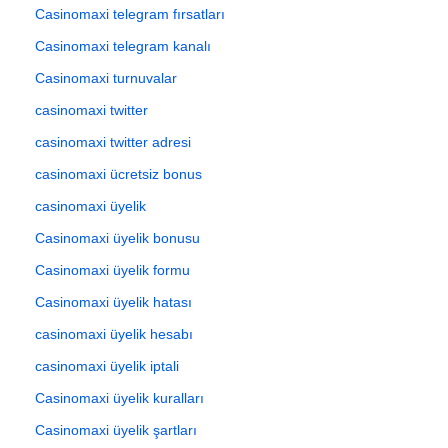
Casinomaxi telegram fırsatları
Casinomaxi telegram kanalı
Casinomaxi turnuvalar
casinomaxi twitter
casinomaxi twitter adresi
casinomaxi ücretsiz bonus
casinomaxi üyelik
Casinomaxi üyelik bonusu
Casinomaxi üyelik formu
Casinomaxi üyelik hatası
casinomaxi üyelik hesabı
casinomaxi üyelik iptali
Casinomaxi üyelik kuralları
Casinomaxi üyelik şartları