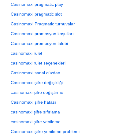
Casinomaxi pragmatic play
Casinomaxi pragmatic slot
Casinomaxi Pragmatic turnuvalar
Casinomaxi promosyon koşulları
Casinomaxi promosyon talebi
casinomaxi rulet
casinomaxi rulet seçenekleri
Casinomaxi sanal cüzdan
Casinomaxi şifre değişikliği
casinomaxi şifre değiştirme
Casinomaxi şifre hatası
casinomaxi şifre sıfırlama
casinomaxi şifre yenileme
Casinomaxi şifre yenileme problemi