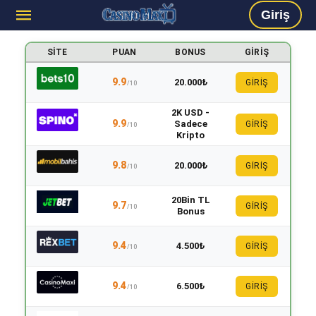
Giriş
SITE
PUAN
BONUS
GIRIŞ
9.9
20.000₺
GİRİŞ
/10
2K USD -
9.9
Sadece
GİRİŞ
/10
Kripto
9.8
20.000₺
GİRİŞ
/10
20Bin TL
9.7
GİRİŞ
/10
Bonus
9.4
4.500₺
GİRİŞ
/10
9.4
6.500₺
GİRİŞ
/10