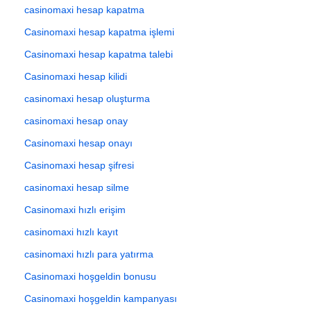
casinomaxi hesap kapatma
Casinomaxi hesap kapatma işlemi
Casinomaxi hesap kapatma talebi
Casinomaxi hesap kilidi
casinomaxi hesap oluşturma
casinomaxi hesap onay
Casinomaxi hesap onayı
Casinomaxi hesap şifresi
casinomaxi hesap silme
Casinomaxi hızlı erişim
casinomaxi hızlı kayıt
casinomaxi hızlı para yatırma
Casinomaxi hoşgeldin bonusu
Casinomaxi hoşgeldin kampanyası