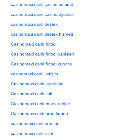
casinomaxi canlı casino bölümü
casinomaxi canlı casino oyunları
casinomaxi canlı destek
casinomaxi canlı destek hizmeti
Casinomaxi canlı futbol
Casinomaxi canlı futbol bahisleri
Casinomaxi canlı futbol kuponu
casinomaxi canlı iletişim
Casinomaxi canlı kuponlar
Casinomaxi canlı link
Casinomaxi canlı maç oranları
Casinomaxi canlı oran kupon
casinomaxi canlı oranlar
casinomaxi canlı rulet