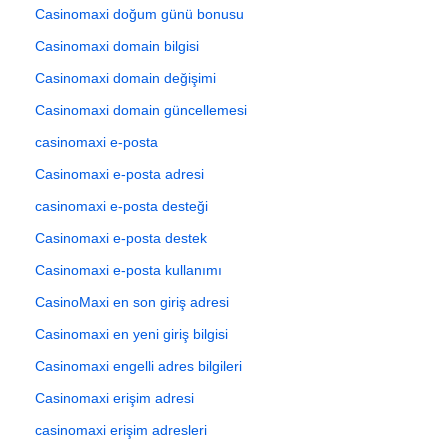
Casinomaxi doğum günü bonusu
Casinomaxi domain bilgisi
Casinomaxi domain değişimi
Casinomaxi domain güncellemesi
casinomaxi e-posta
Casinomaxi e-posta adresi
casinomaxi e-posta desteği
Casinomaxi e-posta destek
Casinomaxi e-posta kullanımı
CasinoMaxi en son giriş adresi
Casinomaxi en yeni giriş bilgisi
Casinomaxi engelli adres bilgileri
Casinomaxi erişim adresi
casinomaxi erişim adresleri