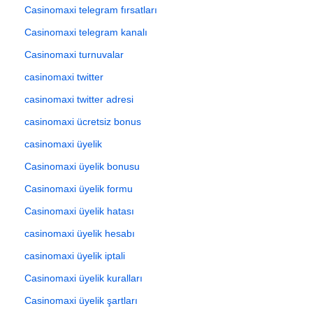
Casinomaxi telegram fırsatları
Casinomaxi telegram kanalı
Casinomaxi turnuvalar
casinomaxi twitter
casinomaxi twitter adresi
casinomaxi ücretsiz bonus
casinomaxi üyelik
Casinomaxi üyelik bonusu
Casinomaxi üyelik formu
Casinomaxi üyelik hatası
casinomaxi üyelik hesabı
casinomaxi üyelik iptali
Casinomaxi üyelik kuralları
Casinomaxi üyelik şartları