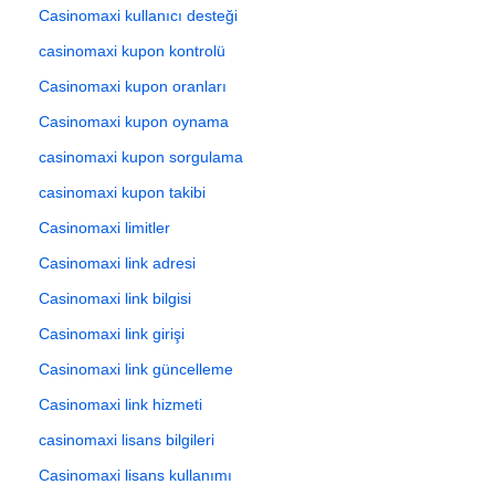
Casinomaxi kullanıcı desteği
casinomaxi kupon kontrolü
Casinomaxi kupon oranları
Casinomaxi kupon oynama
casinomaxi kupon sorgulama
casinomaxi kupon takibi
Casinomaxi limitler
Casinomaxi link adresi
Casinomaxi link bilgisi
Casinomaxi link girişi
Casinomaxi link güncelleme
Casinomaxi link hizmeti
casinomaxi lisans bilgileri
Casinomaxi lisans kullanımı