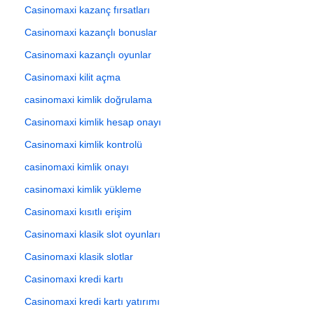
Casinomaxi kazanç fırsatları
Casinomaxi kazançlı bonuslar
Casinomaxi kazançlı oyunlar
Casinomaxi kilit açma
casinomaxi kimlik doğrulama
Casinomaxi kimlik hesap onayı
Casinomaxi kimlik kontrolü
casinomaxi kimlik onayı
casinomaxi kimlik yükleme
Casinomaxi kısıtlı erişim
Casinomaxi klasik slot oyunları
Casinomaxi klasik slotlar
Casinomaxi kredi kartı
Casinomaxi kredi kartı yatırımı