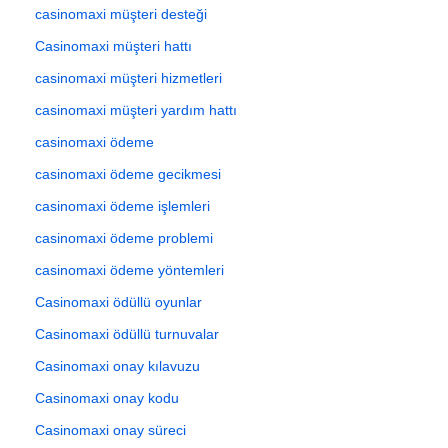
casinomaxi müşteri desteği
Casinomaxi müşteri hattı
casinomaxi müşteri hizmetleri
casinomaxi müşteri yardım hattı
casinomaxi ödeme
casinomaxi ödeme gecikmesi
casinomaxi ödeme işlemleri
casinomaxi ödeme problemi
casinomaxi ödeme yöntemleri
Casinomaxi ödüllü oyunlar
Casinomaxi ödüllü turnuvalar
Casinomaxi onay kılavuzu
Casinomaxi onay kodu
Casinomaxi onay süreci