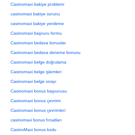
Casinomaxi bakiye problemi
casinomaxi bakiye sorunu
casinomaxi bakiye yenileme
Casinomaxi başvuru formu
Casinomaxi bedava bonuslar
Casinomaxi bedava deneme bonusu
Casinomaxi belge doğrulama
Casinomaxi belge işlemleri
Casinomaxi belge onayı
Casinomaxi bonus başvurusu
Casinomaxi bonus çevrimi
Casinomaxi bonus çevrimleri
casinomaxi bonus fırsatları
CasinoMaxi bonus kodu