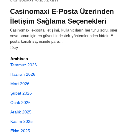
CASINOMAXI MAIL ADRESI
Casinomaxi E-Posta Üzerinden
İletişim Sağlama Seçenekleri
Casinomaxi e-posta iletişimi, kullanıcıların her türlü soru, öneri
veya sorun için en güvenilir destek yöntemlerinden biridir. E-
posta kanalı sayesinde para…
10 ay
Archives
Temmuz 2026
Haziran 2026
Mart 2026
Şubat 2026
Ocak 2026
Aralık 2025
Kasım 2025
Ekim 2025