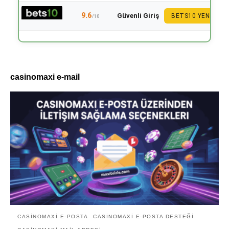
9.6
Güvenli Giriş
BETS10 YENI
/10
casinomaxi e-mail
CASINOMAXI E-POSTA
CASINOMAXI E-POSTA DESTEĞI