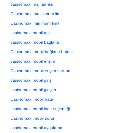
casinomaxi mail adresi
Casinomaxi maksimum limit
Casinomaxi minimum limit
casinomaxi mobil apk
casinomaxi mobil bağlantı
Casinomaxi mobil bağlantı hatası
casinomaxi mobil erişim
Casinomaxi mobil erişim sorunu
casinomaxi mobil giriş
casinomaxi mobil girişler
Casinomaxi mobil hata
casinomaxi mobil indir seçeneği
Casinomaxi mobil sorun
casinomaxi mobil uygulama