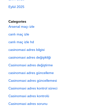
Eylül 2025
Categories
Arsenal maçı izle
canlı maç izle
canlı maç izle hd
casinomaxi adres bilgisi
casinomaxi adres değişikliği
Casinomaxi adres değiştirme
casinomaxi adres güncelleme
Casinomaxi adres güncellemesi
Casinomaxi adres kontrol süreci
Casinomaxi adres kontrolü
Casinomaxi adres sorunu