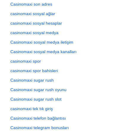
Casinomaxi son adres
casinomaxi sosyal ağlar
casinomaxi sosyal hesaplar
casinomaxi sosyal medya
Casinomaxi sosyal medya iletişim
Casinomaxi sosyal medya kanalları
casinomaxi spor
casinomaxi spor bahisleri
Casinomaxi sugar rush
Casinomaxi sugar rush oyunu
Casinomaxi sugar rush slot
casinomaxi tek tık giriş
Casinomaxi telefon bağlantısı
Casinomaxi telegram bonusları