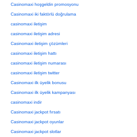
Casinomaxi hoşgeldin promosyonu
Casinomaxi iki faktörlü doğrulama
casinomaxi iletişim
casinomaxi iletişim adresi
Casinomaxi iletişim çözümleri
casinomaxi iletişim hattı
casinomaxi iletişim numarası
casinomaxi iletişim twitter
Casinomaxi ilk üyelik bonusu
Casinomaxi ilk üyelik kampanyası
casinomaxi indir
Casinomaxi jackpot fırsatı
Casinomaxi jackpot oyunlar
Casinomaxi jackpot slotlar