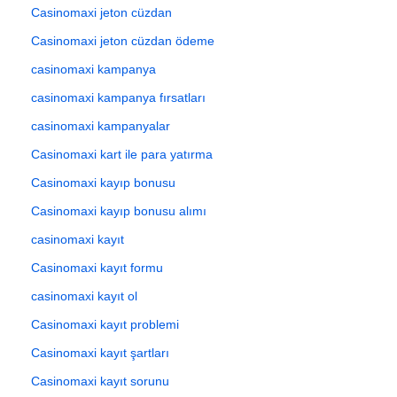
Casinomaxi jeton cüzdan
Casinomaxi jeton cüzdan ödeme
casinomaxi kampanya
casinomaxi kampanya fırsatları
casinomaxi kampanyalar
Casinomaxi kart ile para yatırma
Casinomaxi kayıp bonusu
Casinomaxi kayıp bonusu alımı
casinomaxi kayıt
Casinomaxi kayıt formu
casinomaxi kayıt ol
Casinomaxi kayıt problemi
Casinomaxi kayıt şartları
Casinomaxi kayıt sorunu