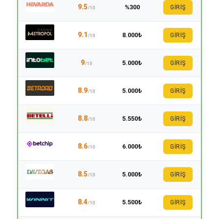
9.5
%300
GİRİŞ
/10
9.1
8.000₺
GİRİŞ
/10
9
5.000₺
GİRİŞ
/10
8.9
5.000₺
GİRİŞ
/10
8.8
5.550₺
GİRİŞ
/10
8.6
6.000₺
GİRİŞ
/10
8.5
5.000₺
GİRİŞ
/10
8.4
5.500₺
GİRİŞ
/10