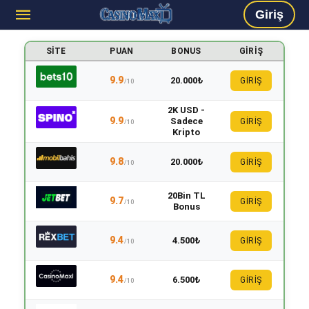
Giriş
SITE
PUAN
BONUS
GIRIŞ
9.9
20.000₺
GİRİŞ
/10
2K USD -
9.9
Sadece
GİRİŞ
/10
Kripto
9.8
20.000₺
GİRİŞ
/10
20Bin TL
9.7
GİRİŞ
/10
Bonus
9.4
4.500₺
GİRİŞ
/10
9.4
6.500₺
GİRİŞ
/10