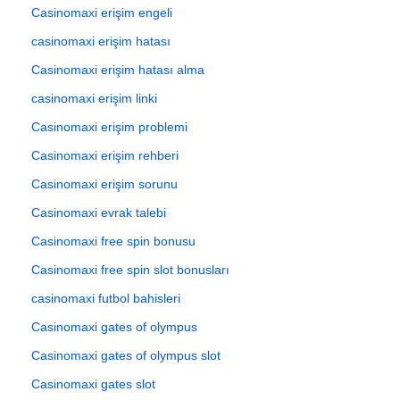
Casinomaxi erişim engeli
casinomaxi erişim hatası
Casinomaxi erişim hatası alma
casinomaxi erişim linki
Casinomaxi erişim problemi
Casinomaxi erişim rehberi
Casinomaxi erişim sorunu
Casinomaxi evrak talebi
Casinomaxi free spin bonusu
Casinomaxi free spin slot bonusları
casinomaxi futbol bahisleri
Casinomaxi gates of olympus
Casinomaxi gates of olympus slot
Casinomaxi gates slot