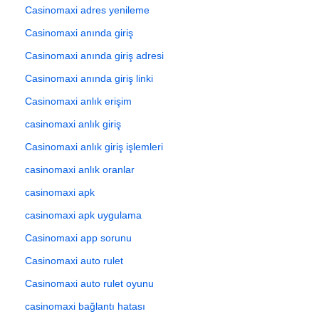
Casinomaxi adres yenileme
Casinomaxi anında giriş
Casinomaxi anında giriş adresi
Casinomaxi anında giriş linki
Casinomaxi anlık erişim
casinomaxi anlık giriş
Casinomaxi anlık giriş işlemleri
casinomaxi anlık oranlar
casinomaxi apk
casinomaxi apk uygulama
Casinomaxi app sorunu
Casinomaxi auto rulet
Casinomaxi auto rulet oyunu
casinomaxi bağlantı hatası