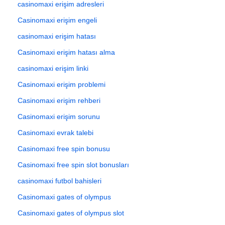
casinomaxi erişim adresleri
Casinomaxi erişim engeli
casinomaxi erişim hatası
Casinomaxi erişim hatası alma
casinomaxi erişim linki
Casinomaxi erişim problemi
Casinomaxi erişim rehberi
Casinomaxi erişim sorunu
Casinomaxi evrak talebi
Casinomaxi free spin bonusu
Casinomaxi free spin slot bonusları
casinomaxi futbol bahisleri
Casinomaxi gates of olympus
Casinomaxi gates of olympus slot