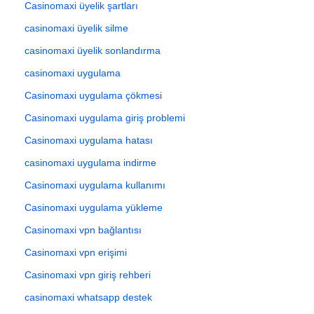
Casinomaxi üyelik şartları
casinomaxi üyelik silme
casinomaxi üyelik sonlandırma
casinomaxi uygulama
Casinomaxi uygulama çökmesi
Casinomaxi uygulama giriş problemi
Casinomaxi uygulama hatası
casinomaxi uygulama indirme
Casinomaxi uygulama kullanımı
Casinomaxi uygulama yükleme
Casinomaxi vpn bağlantısı
Casinomaxi vpn erişimi
Casinomaxi vpn giriş rehberi
casinomaxi whatsapp destek