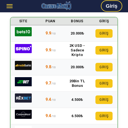
Giriş
SITE
PUAN
BONUS
GIRIŞ
9.9
20.000₺
GİRİŞ
/10
2K USD -
9.9
Sadece
GİRİŞ
/10
Kripto
9.8
20.000₺
GİRİŞ
/10
20Bin TL
9.7
GİRİŞ
/10
Bonus
9.4
4.500₺
GİRİŞ
/10
9.4
6.500₺
GİRİŞ
/10