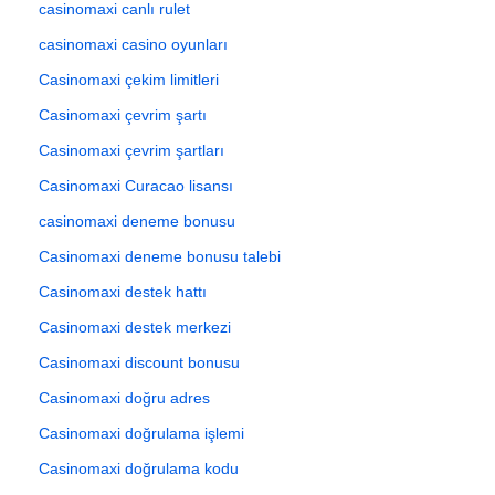
casinomaxi canlı rulet
casinomaxi casino oyunları
Casinomaxi çekim limitleri
Casinomaxi çevrim şartı
Casinomaxi çevrim şartları
Casinomaxi Curacao lisansı
casinomaxi deneme bonusu
Casinomaxi deneme bonusu talebi
Casinomaxi destek hattı
Casinomaxi destek merkezi
Casinomaxi discount bonusu
Casinomaxi doğru adres
Casinomaxi doğrulama işlemi
Casinomaxi doğrulama kodu