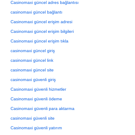
Casinomaxi güncel adres bağlantısı
casinomaxi güncel bağlantı
Casinomaxi güncel erişim adresi
Casinomaxi güncel erişim bilgileri
Casinomaxi güncel erişim tıkla
casinomaxi güncel giriş
casinomaxi güncel link
casinomaxi güncel site
casinomaxi güvenli giriş
Casinomaxi güvenli hizmetler
Casinomaxi güvenli ödeme
Casinomaxi güvenli para aktarma
casinomaxi güvenli site
Casinomaxi güvenli yatırım