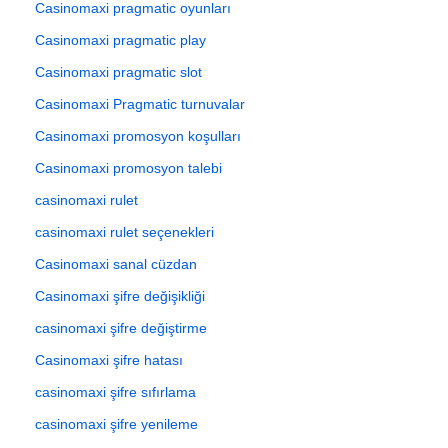
Casinomaxi pragmatic oyunları
Casinomaxi pragmatic play
Casinomaxi pragmatic slot
Casinomaxi Pragmatic turnuvalar
Casinomaxi promosyon koşulları
Casinomaxi promosyon talebi
casinomaxi rulet
casinomaxi rulet seçenekleri
Casinomaxi sanal cüzdan
Casinomaxi şifre değişikliği
casinomaxi şifre değiştirme
Casinomaxi şifre hatası
casinomaxi şifre sıfırlama
casinomaxi şifre yenileme