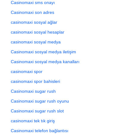
Casinomaxi sms onayı
Casinomaxi son adres
casinomaxi sosyal ağlar
casinomaxi sosyal hesaplar
casinomaxi sosyal medya
Casinomaxi sosyal medya iletişim
Casinomaxi sosyal medya kanalları
casinomaxi spor
casinomaxi spor bahisleri
Casinomaxi sugar rush
Casinomaxi sugar rush oyunu
Casinomaxi sugar rush slot
casinomaxi tek tık giriş
Casinomaxi telefon bağlantısı