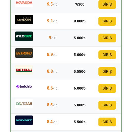
9.5
%300
GİRİŞ
/10
9.1
8.000₺
GİRİŞ
/10
9
5.000₺
GİRİŞ
/10
8.9
5.000₺
GİRİŞ
/10
8.8
5.550₺
GİRİŞ
/10
8.6
6.000₺
GİRİŞ
/10
8.5
5.000₺
GİRİŞ
/10
8.4
5.500₺
GİRİŞ
/10