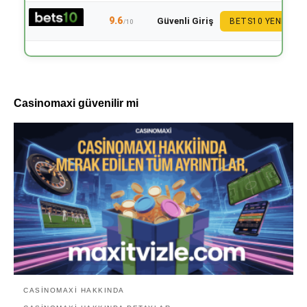
9.6
Güvenli Giriş
BETS10 YENI
/10
Casinomaxi güvenilir mi
CASINOMAXI HAKKINDA