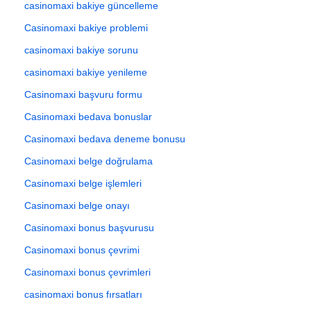
casinomaxi bakiye güncelleme
Casinomaxi bakiye problemi
casinomaxi bakiye sorunu
casinomaxi bakiye yenileme
Casinomaxi başvuru formu
Casinomaxi bedava bonuslar
Casinomaxi bedava deneme bonusu
Casinomaxi belge doğrulama
Casinomaxi belge işlemleri
Casinomaxi belge onayı
Casinomaxi bonus başvurusu
Casinomaxi bonus çevrimi
Casinomaxi bonus çevrimleri
casinomaxi bonus fırsatları