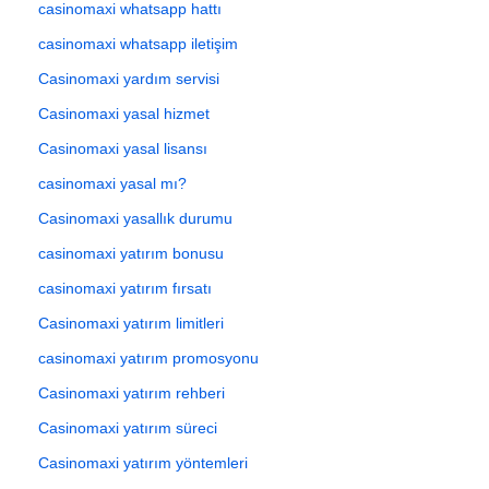
casinomaxi whatsapp hattı
casinomaxi whatsapp iletişim
Casinomaxi yardım servisi
Casinomaxi yasal hizmet
Casinomaxi yasal lisansı
casinomaxi yasal mı?
Casinomaxi yasallık durumu
casinomaxi yatırım bonusu
casinomaxi yatırım fırsatı
Casinomaxi yatırım limitleri
casinomaxi yatırım promosyonu
Casinomaxi yatırım rehberi
Casinomaxi yatırım süreci
Casinomaxi yatırım yöntemleri