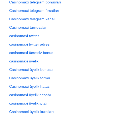
Casinomaxi telegram bonusları
Casinomaxi telegram fırsatları
Casinomaxi telegram kanalı
Casinomaxi turnuvalar
casinomaxi twitter
casinomaxi twitter adresi
casinomaxi ücretsiz bonus
casinomaxi üyelik
Casinomaxi üyelik bonusu
Casinomaxi üyelik formu
Casinomaxi üyelik hatası
casinomaxi üyelik hesabı
casinomaxi üyelik iptali
Casinomaxi üyelik kuralları