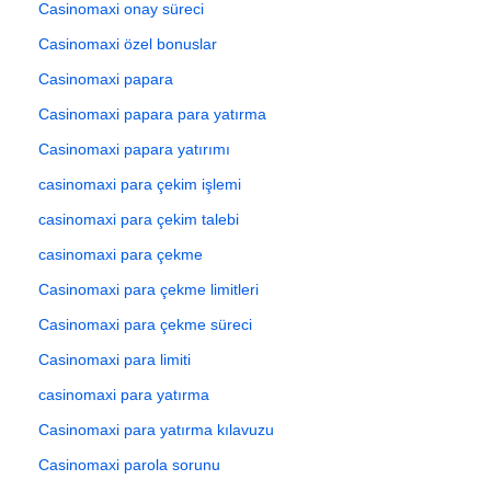
Casinomaxi onay süreci
Casinomaxi özel bonuslar
Casinomaxi papara
Casinomaxi papara para yatırma
Casinomaxi papara yatırımı
casinomaxi para çekim işlemi
casinomaxi para çekim talebi
casinomaxi para çekme
Casinomaxi para çekme limitleri
Casinomaxi para çekme süreci
Casinomaxi para limiti
casinomaxi para yatırma
Casinomaxi para yatırma kılavuzu
Casinomaxi parola sorunu