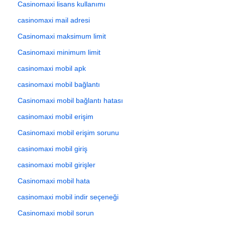
Casinomaxi lisans kullanımı
casinomaxi mail adresi
Casinomaxi maksimum limit
Casinomaxi minimum limit
casinomaxi mobil apk
casinomaxi mobil bağlantı
Casinomaxi mobil bağlantı hatası
casinomaxi mobil erişim
Casinomaxi mobil erişim sorunu
casinomaxi mobil giriş
casinomaxi mobil girişler
Casinomaxi mobil hata
casinomaxi mobil indir seçeneği
Casinomaxi mobil sorun