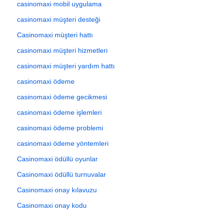
casinomaxi mobil uygulama
casinomaxi müşteri desteği
Casinomaxi müşteri hattı
casinomaxi müşteri hizmetleri
casinomaxi müşteri yardım hattı
casinomaxi ödeme
casinomaxi ödeme gecikmesi
casinomaxi ödeme işlemleri
casinomaxi ödeme problemi
casinomaxi ödeme yöntemleri
Casinomaxi ödüllü oyunlar
Casinomaxi ödüllü turnuvalar
Casinomaxi onay kılavuzu
Casinomaxi onay kodu