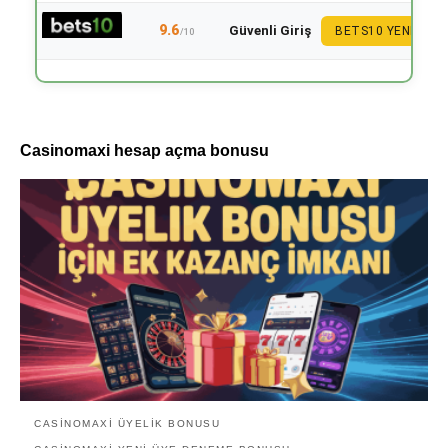
9.6
Güvenli Giriş
BETS10 YENI
/10
Casinomaxi hesap açma bonusu
CASINOMAXI ÜYELIK BONUSU