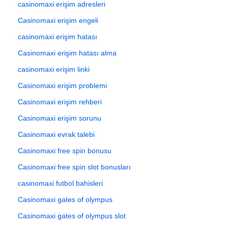
casinomaxi erişim adresleri
Casinomaxi erişim engeli
casinomaxi erişim hatası
Casinomaxi erişim hatası alma
casinomaxi erişim linki
Casinomaxi erişim problemi
Casinomaxi erişim rehberi
Casinomaxi erişim sorunu
Casinomaxi evrak talebi
Casinomaxi free spin bonusu
Casinomaxi free spin slot bonusları
casinomaxi futbol bahisleri
Casinomaxi gates of olympus
Casinomaxi gates of olympus slot