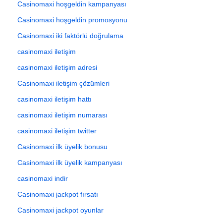
Casinomaxi hoşgeldin kampanyası
Casinomaxi hoşgeldin promosyonu
Casinomaxi iki faktörlü doğrulama
casinomaxi iletişim
casinomaxi iletişim adresi
Casinomaxi iletişim çözümleri
casinomaxi iletişim hattı
casinomaxi iletişim numarası
casinomaxi iletişim twitter
Casinomaxi ilk üyelik bonusu
Casinomaxi ilk üyelik kampanyası
casinomaxi indir
Casinomaxi jackpot fırsatı
Casinomaxi jackpot oyunlar