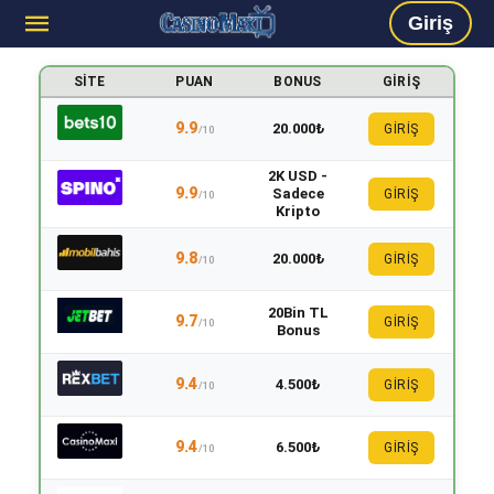
Giriş
SITE
PUAN
BONUS
GIRIŞ
9.9
20.000₺
GİRİŞ
/10
2K USD -
9.9
Sadece
GİRİŞ
/10
Kripto
9.8
20.000₺
GİRİŞ
/10
20Bin TL
9.7
GİRİŞ
/10
Bonus
9.4
4.500₺
GİRİŞ
/10
9.4
6.500₺
GİRİŞ
/10