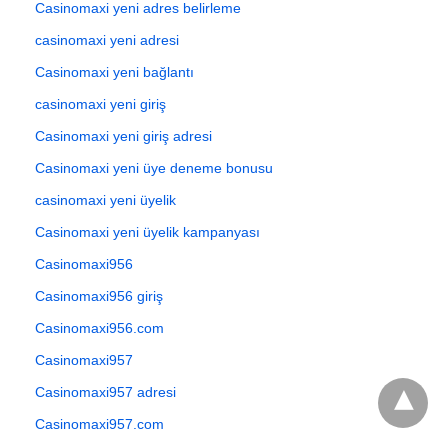
Casinomaxi yeni adres belirleme
casinomaxi yeni adresi
Casinomaxi yeni bağlantı
casinomaxi yeni giriş
Casinomaxi yeni giriş adresi
Casinomaxi yeni üye deneme bonusu
casinomaxi yeni üyelik
Casinomaxi yeni üyelik kampanyası
Casinomaxi956
Casinomaxi956 giriş
Casinomaxi956.com
Casinomaxi957
Casinomaxi957 adresi
Casinomaxi957.com