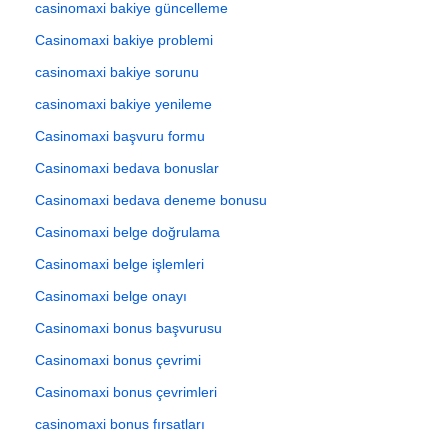
casinomaxi bakiye güncelleme
Casinomaxi bakiye problemi
casinomaxi bakiye sorunu
casinomaxi bakiye yenileme
Casinomaxi başvuru formu
Casinomaxi bedava bonuslar
Casinomaxi bedava deneme bonusu
Casinomaxi belge doğrulama
Casinomaxi belge işlemleri
Casinomaxi belge onayı
Casinomaxi bonus başvurusu
Casinomaxi bonus çevrimi
Casinomaxi bonus çevrimleri
casinomaxi bonus fırsatları