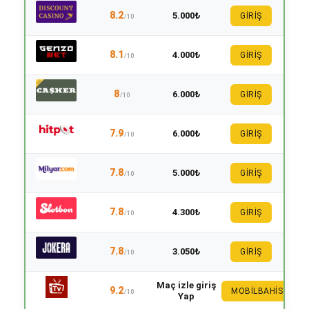
8.2
5.000₺
GİRİŞ
/10
8.1
4.000₺
GİRİŞ
/10
8
6.000₺
GİRİŞ
/10
7.9
6.000₺
GİRİŞ
/10
7.8
5.000₺
GİRİŞ
/10
7.8
4.300₺
GİRİŞ
/10
7.8
3.050₺
GİRİŞ
/10
Maç izle giriş
9.2
MOBILBAHIS
/10
Yap