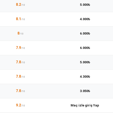
8.2
5.000₺
/10
8.1
4.000₺
/10
8
6.000₺
/10
7.9
6.000₺
/10
7.8
5.000₺
/10
7.8
4.300₺
/10
7.8
3.050₺
/10
9.2
Maç izle giriş Yap
/10