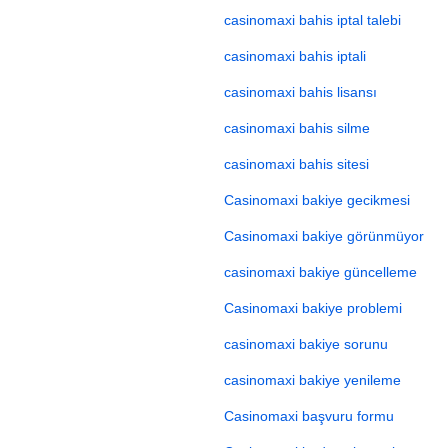
casinomaxi bahis iptal talebi
casinomaxi bahis iptali
casinomaxi bahis lisansı
casinomaxi bahis silme
casinomaxi bahis sitesi
Casinomaxi bakiye gecikmesi
Casinomaxi bakiye görünmüyor
casinomaxi bakiye güncelleme
Casinomaxi bakiye problemi
casinomaxi bakiye sorunu
casinomaxi bakiye yenileme
Casinomaxi başvuru formu