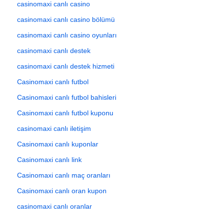
casinomaxi canlı casino
casinomaxi canlı casino bölümü
casinomaxi canlı casino oyunları
casinomaxi canlı destek
casinomaxi canlı destek hizmeti
Casinomaxi canlı futbol
Casinomaxi canlı futbol bahisleri
Casinomaxi canlı futbol kuponu
casinomaxi canlı iletişim
Casinomaxi canlı kuponlar
Casinomaxi canlı link
Casinomaxi canlı maç oranları
Casinomaxi canlı oran kupon
casinomaxi canlı oranlar