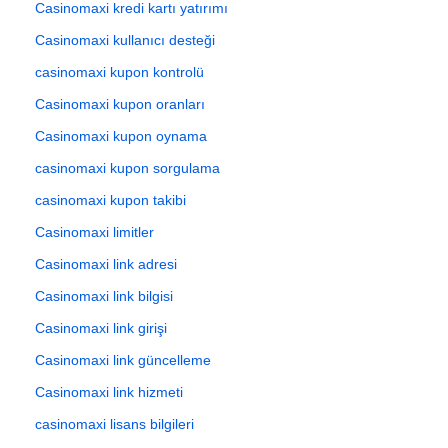
Casinomaxi kredi kartı yatırımı
Casinomaxi kullanıcı desteği
casinomaxi kupon kontrolü
Casinomaxi kupon oranları
Casinomaxi kupon oynama
casinomaxi kupon sorgulama
casinomaxi kupon takibi
Casinomaxi limitler
Casinomaxi link adresi
Casinomaxi link bilgisi
Casinomaxi link girişi
Casinomaxi link güncelleme
Casinomaxi link hizmeti
casinomaxi lisans bilgileri