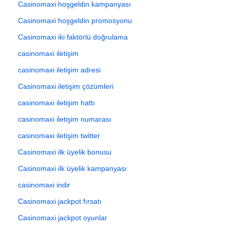
Casinomaxi hoşgeldin kampanyası
Casinomaxi hoşgeldin promosyonu
Casinomaxi iki faktörlü doğrulama
casinomaxi iletişim
casinomaxi iletişim adresi
Casinomaxi iletişim çözümleri
casinomaxi iletişim hattı
casinomaxi iletişim numarası
casinomaxi iletişim twitter
Casinomaxi ilk üyelik bonusu
Casinomaxi ilk üyelik kampanyası
casinomaxi indir
Casinomaxi jackpot fırsatı
Casinomaxi jackpot oyunlar