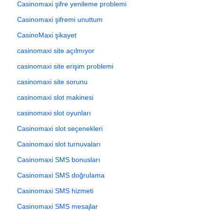
Casinomaxi şifre yenileme problemi
Casinomaxi şifremi unuttum
CasinoMaxi şikayet
casinomaxi site açılmıyor
casinomaxi site erişim problemi
casinomaxi site sorunu
casinomaxi slot makinesi
casinomaxi slot oyunları
Casinomaxi slot seçenekleri
Casinomaxi slot turnuvaları
Casinomaxi SMS bonusları
Casinomaxi SMS doğrulama
Casinomaxi SMS hizmeti
Casinomaxi SMS mesajlar