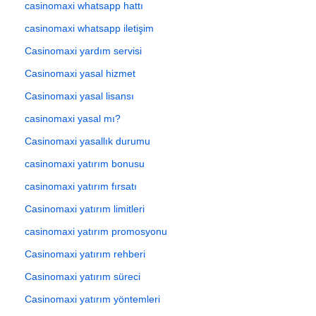
casinomaxi whatsapp hattı
casinomaxi whatsapp iletişim
Casinomaxi yardım servisi
Casinomaxi yasal hizmet
Casinomaxi yasal lisansı
casinomaxi yasal mı?
Casinomaxi yasallık durumu
casinomaxi yatırım bonusu
casinomaxi yatırım fırsatı
Casinomaxi yatırım limitleri
casinomaxi yatırım promosyonu
Casinomaxi yatırım rehberi
Casinomaxi yatırım süreci
Casinomaxi yatırım yöntemleri