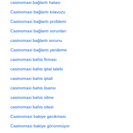
casinomaxi bağlantı hatası
Casinomaxi bağlantı kılavuzu
Casinomaxi bağlantı problemi
Casinomaxi bağlantı sorunları
casinomaxi bağlantı sorunu
Casinomaxi bağlantı yenileme
casinomaxi bahis firması
casinomaxi bahis iptal talebi
casinomaxi bahis iptali
casinomaxi bahis lisansı
casinomaxi bahis silme
casinomaxi bahis sitesi
Casinomaxi bakiye gecikmesi
Casinomaxi bakiye görünmüyor