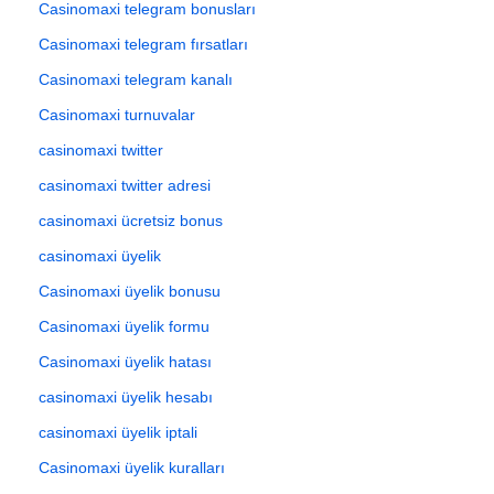
Casinomaxi telegram bonusları
Casinomaxi telegram fırsatları
Casinomaxi telegram kanalı
Casinomaxi turnuvalar
casinomaxi twitter
casinomaxi twitter adresi
casinomaxi ücretsiz bonus
casinomaxi üyelik
Casinomaxi üyelik bonusu
Casinomaxi üyelik formu
Casinomaxi üyelik hatası
casinomaxi üyelik hesabı
casinomaxi üyelik iptali
Casinomaxi üyelik kuralları