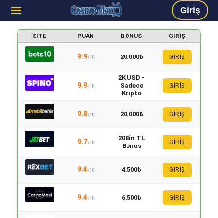
Giriş
SITE
PUAN
BONUS
GIRIŞ
9.9
20.000₺
GİRİŞ
/10
2K USD -
9.9
Sadece
GİRİŞ
/10
Kripto
9.8
20.000₺
GİRİŞ
/10
20Bin TL
9.7
GİRİŞ
/10
Bonus
9.4
4.500₺
GİRİŞ
/10
9.4
6.500₺
GİRİŞ
/10