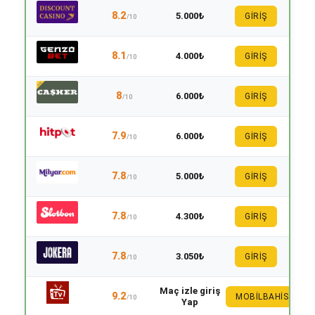
8.2
5.000₺
GİRİŞ
/10
8.1
4.000₺
GİRİŞ
/10
8
6.000₺
GİRİŞ
/10
7.9
6.000₺
GİRİŞ
/10
7.8
5.000₺
GİRİŞ
/10
7.8
4.300₺
GİRİŞ
/10
7.8
3.050₺
GİRİŞ
/10
Maç izle giriş
9.2
MOBILBAHIS
/10
Yap