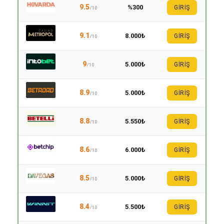
9.5
%300
GİRİŞ
/10
9.1
8.000₺
GİRİŞ
/10
9
5.000₺
GİRİŞ
/10
8.9
5.000₺
GİRİŞ
/10
8.8
5.550₺
GİRİŞ
/10
8.6
6.000₺
GİRİŞ
/10
8.5
5.000₺
GİRİŞ
/10
8.4
5.500₺
GİRİŞ
/10