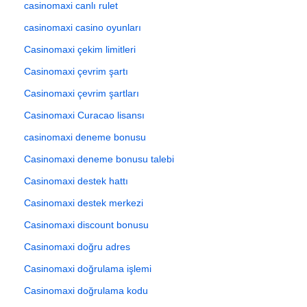
casinomaxi canlı rulet
casinomaxi casino oyunları
Casinomaxi çekim limitleri
Casinomaxi çevrim şartı
Casinomaxi çevrim şartları
Casinomaxi Curacao lisansı
casinomaxi deneme bonusu
Casinomaxi deneme bonusu talebi
Casinomaxi destek hattı
Casinomaxi destek merkezi
Casinomaxi discount bonusu
Casinomaxi doğru adres
Casinomaxi doğrulama işlemi
Casinomaxi doğrulama kodu