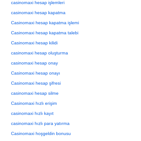
casinomaxi hesap işlemleri
casinomaxi hesap kapatma
Casinomaxi hesap kapatma işlemi
Casinomaxi hesap kapatma talebi
Casinomaxi hesap kilidi
casinomaxi hesap oluşturma
casinomaxi hesap onay
Casinomaxi hesap onayı
Casinomaxi hesap şifresi
casinomaxi hesap silme
Casinomaxi hızlı erişim
casinomaxi hızlı kayıt
casinomaxi hızlı para yatırma
Casinomaxi hoşgeldin bonusu