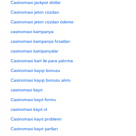
Casinomaxi jackpot slotlar
Casinomaxi jeton cüzdan
Casinomaxi jeton cüzdan ödeme
casinomaxi kampanya
casinomaxi kampanya fırsatları
casinomaxi kampanyalar
Casinomaxi kart ile para yatırma
Casinomaxi kayıp bonusu
Casinomaxi kayıp bonusu alımı
casinomaxi kayıt
Casinomaxi kayıt formu
casinomaxi kayıt ol
Casinomaxi kayıt problemi
Casinomaxi kayıt şartları