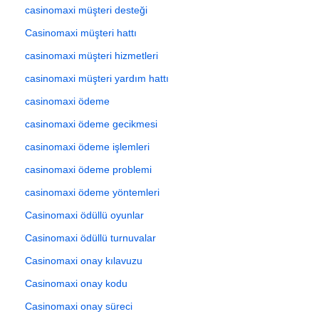
casinomaxi müşteri desteği
Casinomaxi müşteri hattı
casinomaxi müşteri hizmetleri
casinomaxi müşteri yardım hattı
casinomaxi ödeme
casinomaxi ödeme gecikmesi
casinomaxi ödeme işlemleri
casinomaxi ödeme problemi
casinomaxi ödeme yöntemleri
Casinomaxi ödüllü oyunlar
Casinomaxi ödüllü turnuvalar
Casinomaxi onay kılavuzu
Casinomaxi onay kodu
Casinomaxi onay süreci