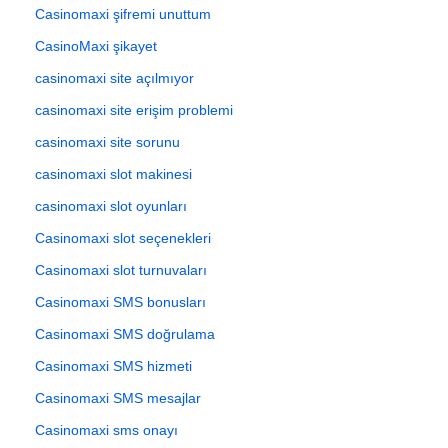
Casinomaxi şifremi unuttum
CasinoMaxi şikayet
casinomaxi site açılmıyor
casinomaxi site erişim problemi
casinomaxi site sorunu
casinomaxi slot makinesi
casinomaxi slot oyunları
Casinomaxi slot seçenekleri
Casinomaxi slot turnuvaları
Casinomaxi SMS bonusları
Casinomaxi SMS doğrulama
Casinomaxi SMS hizmeti
Casinomaxi SMS mesajlar
Casinomaxi sms onayı