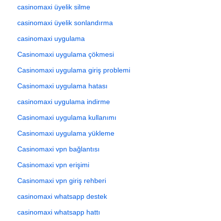
casinomaxi üyelik silme
casinomaxi üyelik sonlandırma
casinomaxi uygulama
Casinomaxi uygulama çökmesi
Casinomaxi uygulama giriş problemi
Casinomaxi uygulama hatası
casinomaxi uygulama indirme
Casinomaxi uygulama kullanımı
Casinomaxi uygulama yükleme
Casinomaxi vpn bağlantısı
Casinomaxi vpn erişimi
Casinomaxi vpn giriş rehberi
casinomaxi whatsapp destek
casinomaxi whatsapp hattı