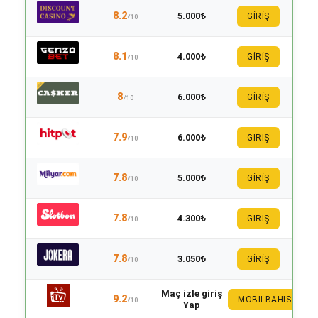
8.2
5.000₺
GİRİŞ
/10
8.1
4.000₺
GİRİŞ
/10
8
6.000₺
GİRİŞ
/10
7.9
6.000₺
GİRİŞ
/10
7.8
5.000₺
GİRİŞ
/10
7.8
4.300₺
GİRİŞ
/10
7.8
3.050₺
GİRİŞ
/10
Maç izle giriş
9.2
MOBILBAHIS
/10
Yap