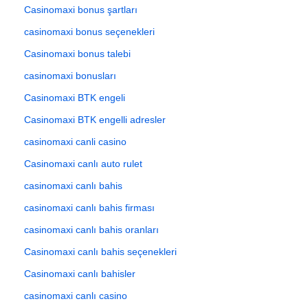
Casinomaxi bonus şartları
casinomaxi bonus seçenekleri
Casinomaxi bonus talebi
casinomaxi bonusları
Casinomaxi BTK engeli
Casinomaxi BTK engelli adresler
casinomaxi canli casino
Casinomaxi canlı auto rulet
casinomaxi canlı bahis
casinomaxi canlı bahis firması
casinomaxi canlı bahis oranları
Casinomaxi canlı bahis seçenekleri
Casinomaxi canlı bahisler
casinomaxi canlı casino