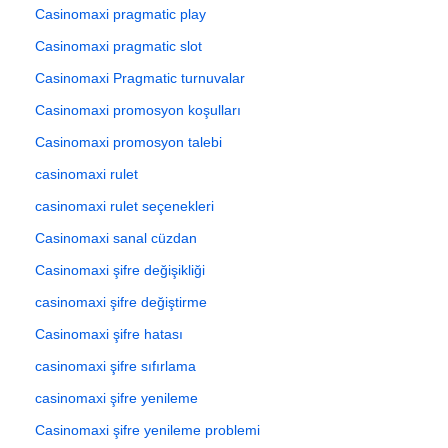
Casinomaxi pragmatic play
Casinomaxi pragmatic slot
Casinomaxi Pragmatic turnuvalar
Casinomaxi promosyon koşulları
Casinomaxi promosyon talebi
casinomaxi rulet
casinomaxi rulet seçenekleri
Casinomaxi sanal cüzdan
Casinomaxi şifre değişikliği
casinomaxi şifre değiştirme
Casinomaxi şifre hatası
casinomaxi şifre sıfırlama
casinomaxi şifre yenileme
Casinomaxi şifre yenileme problemi