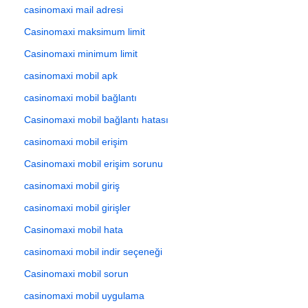
casinomaxi mail adresi
Casinomaxi maksimum limit
Casinomaxi minimum limit
casinomaxi mobil apk
casinomaxi mobil bağlantı
Casinomaxi mobil bağlantı hatası
casinomaxi mobil erişim
Casinomaxi mobil erişim sorunu
casinomaxi mobil giriş
casinomaxi mobil girişler
Casinomaxi mobil hata
casinomaxi mobil indir seçeneği
Casinomaxi mobil sorun
casinomaxi mobil uygulama