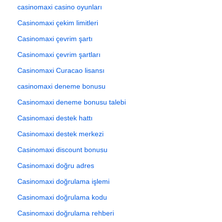
casinomaxi casino oyunları
Casinomaxi çekim limitleri
Casinomaxi çevrim şartı
Casinomaxi çevrim şartları
Casinomaxi Curacao lisansı
casinomaxi deneme bonusu
Casinomaxi deneme bonusu talebi
Casinomaxi destek hattı
Casinomaxi destek merkezi
Casinomaxi discount bonusu
Casinomaxi doğru adres
Casinomaxi doğrulama işlemi
Casinomaxi doğrulama kodu
Casinomaxi doğrulama rehberi