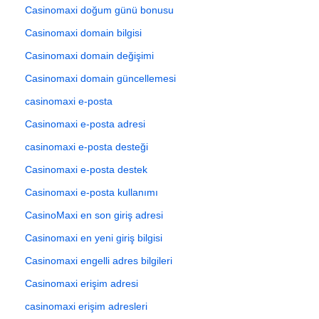
Casinomaxi doğum günü bonusu
Casinomaxi domain bilgisi
Casinomaxi domain değişimi
Casinomaxi domain güncellemesi
casinomaxi e-posta
Casinomaxi e-posta adresi
casinomaxi e-posta desteği
Casinomaxi e-posta destek
Casinomaxi e-posta kullanımı
CasinoMaxi en son giriş adresi
Casinomaxi en yeni giriş bilgisi
Casinomaxi engelli adres bilgileri
Casinomaxi erişim adresi
casinomaxi erişim adresleri