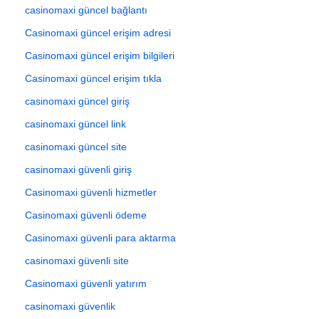
casinomaxi güncel bağlantı
Casinomaxi güncel erişim adresi
Casinomaxi güncel erişim bilgileri
Casinomaxi güncel erişim tıkla
casinomaxi güncel giriş
casinomaxi güncel link
casinomaxi güncel site
casinomaxi güvenli giriş
Casinomaxi güvenli hizmetler
Casinomaxi güvenli ödeme
Casinomaxi güvenli para aktarma
casinomaxi güvenli site
Casinomaxi güvenli yatırım
casinomaxi güvenlik