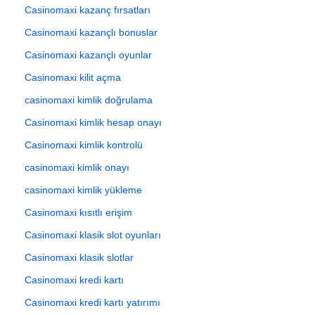
Casinomaxi kazanç fırsatları
Casinomaxi kazançlı bonuslar
Casinomaxi kazançlı oyunlar
Casinomaxi kilit açma
casinomaxi kimlik doğrulama
Casinomaxi kimlik hesap onayı
Casinomaxi kimlik kontrolü
casinomaxi kimlik onayı
casinomaxi kimlik yükleme
Casinomaxi kısıtlı erişim
Casinomaxi klasik slot oyunları
Casinomaxi klasik slotlar
Casinomaxi kredi kartı
Casinomaxi kredi kartı yatırımı