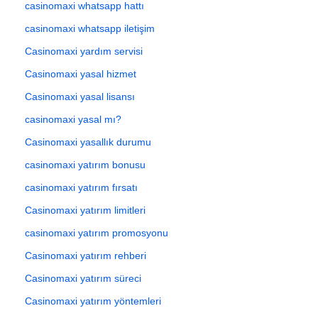
casinomaxi whatsapp hattı
casinomaxi whatsapp iletişim
Casinomaxi yardım servisi
Casinomaxi yasal hizmet
Casinomaxi yasal lisansı
casinomaxi yasal mı?
Casinomaxi yasallık durumu
casinomaxi yatırım bonusu
casinomaxi yatırım fırsatı
Casinomaxi yatırım limitleri
casinomaxi yatırım promosyonu
Casinomaxi yatırım rehberi
Casinomaxi yatırım süreci
Casinomaxi yatırım yöntemleri