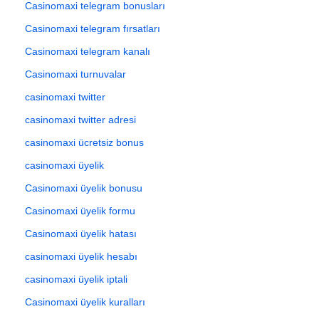
Casinomaxi telegram bonusları
Casinomaxi telegram fırsatları
Casinomaxi telegram kanalı
Casinomaxi turnuvalar
casinomaxi twitter
casinomaxi twitter adresi
casinomaxi ücretsiz bonus
casinomaxi üyelik
Casinomaxi üyelik bonusu
Casinomaxi üyelik formu
Casinomaxi üyelik hatası
casinomaxi üyelik hesabı
casinomaxi üyelik iptali
Casinomaxi üyelik kuralları