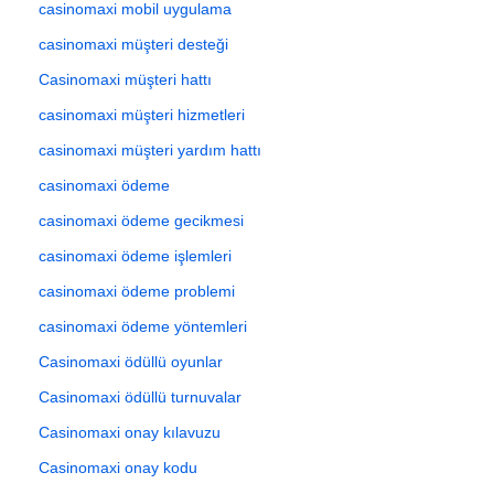
casinomaxi mobil uygulama
casinomaxi müşteri desteği
Casinomaxi müşteri hattı
casinomaxi müşteri hizmetleri
casinomaxi müşteri yardım hattı
casinomaxi ödeme
casinomaxi ödeme gecikmesi
casinomaxi ödeme işlemleri
casinomaxi ödeme problemi
casinomaxi ödeme yöntemleri
Casinomaxi ödüllü oyunlar
Casinomaxi ödüllü turnuvalar
Casinomaxi onay kılavuzu
Casinomaxi onay kodu