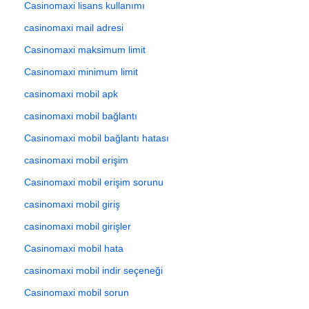
Casinomaxi lisans kullanımı
casinomaxi mail adresi
Casinomaxi maksimum limit
Casinomaxi minimum limit
casinomaxi mobil apk
casinomaxi mobil bağlantı
Casinomaxi mobil bağlantı hatası
casinomaxi mobil erişim
Casinomaxi mobil erişim sorunu
casinomaxi mobil giriş
casinomaxi mobil girişler
Casinomaxi mobil hata
casinomaxi mobil indir seçeneği
Casinomaxi mobil sorun