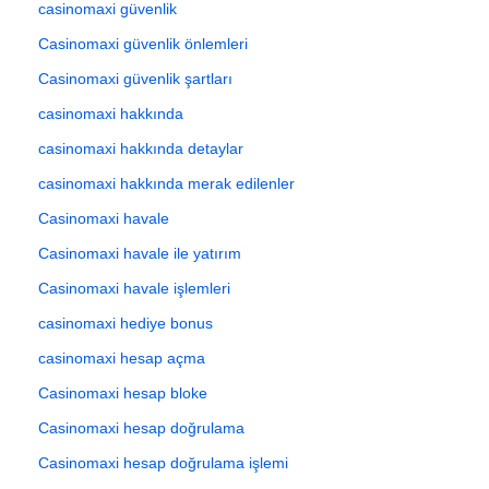
casinomaxi güvenlik
Casinomaxi güvenlik önlemleri
Casinomaxi güvenlik şartları
casinomaxi hakkında
casinomaxi hakkında detaylar
casinomaxi hakkında merak edilenler
Casinomaxi havale
Casinomaxi havale ile yatırım
Casinomaxi havale işlemleri
casinomaxi hediye bonus
casinomaxi hesap açma
Casinomaxi hesap bloke
Casinomaxi hesap doğrulama
Casinomaxi hesap doğrulama işlemi