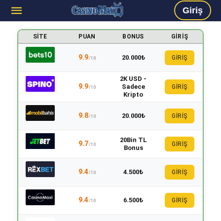
Giriş
SITE
PUAN
BONUS
GIRIŞ
9.9
20.000₺
GİRİŞ
/10
2K USD -
9.9
Sadece
GİRİŞ
/10
Kripto
9.8
20.000₺
GİRİŞ
/10
20Bin TL
9.7
GİRİŞ
/10
Bonus
9.4
4.500₺
GİRİŞ
/10
9.4
6.500₺
GİRİŞ
/10