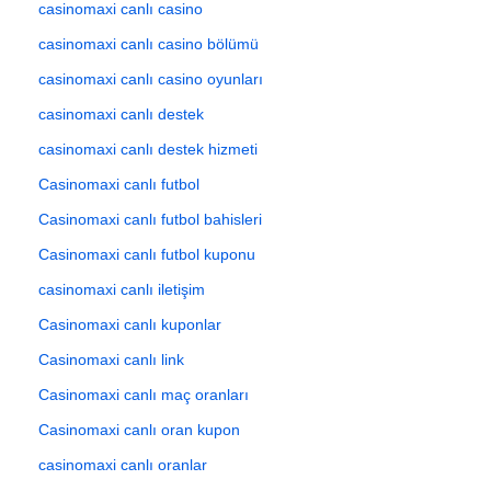
casinomaxi canlı casino
casinomaxi canlı casino bölümü
casinomaxi canlı casino oyunları
casinomaxi canlı destek
casinomaxi canlı destek hizmeti
Casinomaxi canlı futbol
Casinomaxi canlı futbol bahisleri
Casinomaxi canlı futbol kuponu
casinomaxi canlı iletişim
Casinomaxi canlı kuponlar
Casinomaxi canlı link
Casinomaxi canlı maç oranları
Casinomaxi canlı oran kupon
casinomaxi canlı oranlar