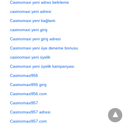
Casinomaxi yeni adres belirleme
casinomaxi yeni adresi
Casinomaxi yeni bağlantı
casinomaxi yeni giriş
Casinomaxi yeni giriş adresi
Casinomaxi yeni üye deneme bonusu
casinomaxi yeni üyelik
Casinomaxi yeni üyelik kampanyası
Casinomaxi956
Casinomaxi956 giriş
Casinomaxi956.com
Casinomaxi957
Casinomaxi957 adresi
Casinomaxi957.com