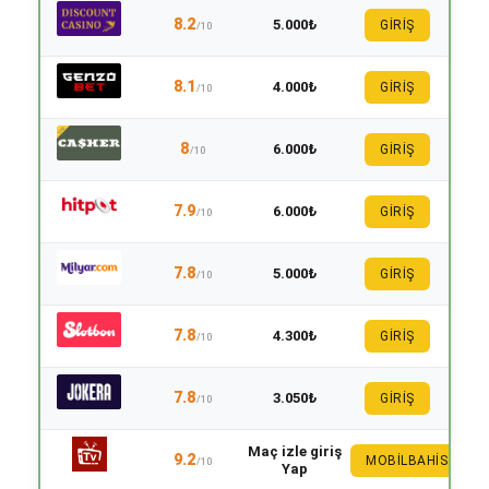
8.2
5.000₺
GİRİŞ
/10
8.1
4.000₺
GİRİŞ
/10
8
6.000₺
GİRİŞ
/10
7.9
6.000₺
GİRİŞ
/10
7.8
5.000₺
GİRİŞ
/10
7.8
4.300₺
GİRİŞ
/10
7.8
3.050₺
GİRİŞ
/10
Maç izle giriş
9.2
MOBILBAHIS
/10
Yap