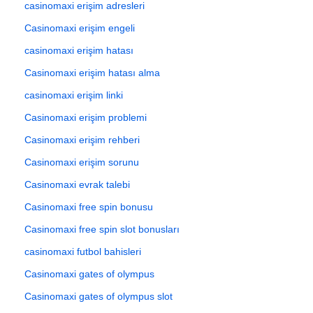
casinomaxi erişim adresleri
Casinomaxi erişim engeli
casinomaxi erişim hatası
Casinomaxi erişim hatası alma
casinomaxi erişim linki
Casinomaxi erişim problemi
Casinomaxi erişim rehberi
Casinomaxi erişim sorunu
Casinomaxi evrak talebi
Casinomaxi free spin bonusu
Casinomaxi free spin slot bonusları
casinomaxi futbol bahisleri
Casinomaxi gates of olympus
Casinomaxi gates of olympus slot