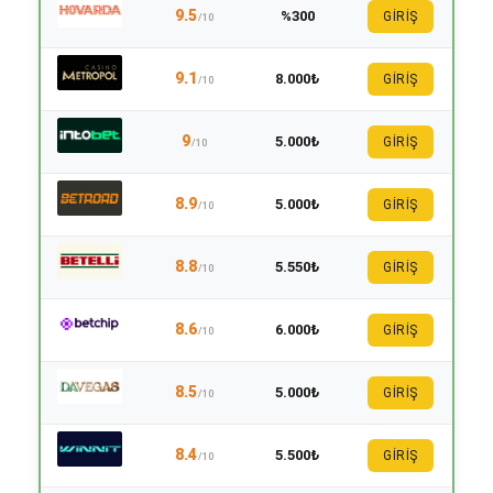
9.5
%300
GİRİŞ
/10
9.1
8.000₺
GİRİŞ
/10
9
5.000₺
GİRİŞ
/10
8.9
5.000₺
GİRİŞ
/10
8.8
5.550₺
GİRİŞ
/10
8.6
6.000₺
GİRİŞ
/10
8.5
5.000₺
GİRİŞ
/10
8.4
5.500₺
GİRİŞ
/10