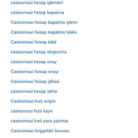
casinomaxi hesap işlemleri
casinomaxi hesap kapatma
Casinomaxi hesap kapatma işlemi
Casinomaxi hesap kapatma talebi
Casinomaxi hesap kilidi
casinomaxi hesap oluşturma
casinomaxi hesap onay
Casinomaxi hesap onayı
Casinomaxi hesap şifresi
casinomaxi hesap silme
Casinomaxi hızlı erişim
casinomaxi hızlı kayıt
casinomaxi hızlı para yatırma
Casinomaxi hoşgeldin bonusu