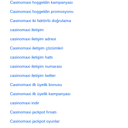
Casinomaxi hoşgeldin kampanyası
Casinomaxi hoşgeldin promosyonu
Casinomaxi iki faktörlü doğrulama
casinomaxi iletişim
casinomaxi iletişim adresi
Casinomaxi iletişim çözümleri
casinomaxi iletişim hattı
casinomaxi iletişim numarası
casinomaxi iletişim twitter
Casinomaxi ilk üyelik bonusu
Casinomaxi ilk üyelik kampanyası
casinomaxi indir
Casinomaxi jackpot fırsatı
Casinomaxi jackpot oyunlar