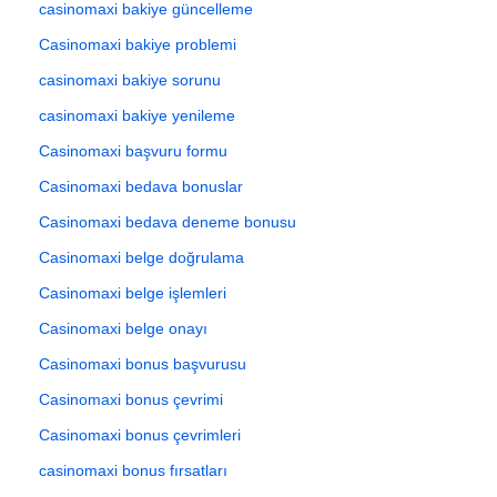
casinomaxi bakiye güncelleme
Casinomaxi bakiye problemi
casinomaxi bakiye sorunu
casinomaxi bakiye yenileme
Casinomaxi başvuru formu
Casinomaxi bedava bonuslar
Casinomaxi bedava deneme bonusu
Casinomaxi belge doğrulama
Casinomaxi belge işlemleri
Casinomaxi belge onayı
Casinomaxi bonus başvurusu
Casinomaxi bonus çevrimi
Casinomaxi bonus çevrimleri
casinomaxi bonus fırsatları