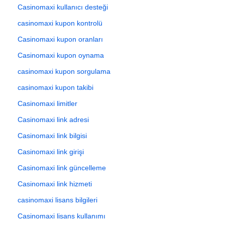
Casinomaxi kullanıcı desteği
casinomaxi kupon kontrolü
Casinomaxi kupon oranları
Casinomaxi kupon oynama
casinomaxi kupon sorgulama
casinomaxi kupon takibi
Casinomaxi limitler
Casinomaxi link adresi
Casinomaxi link bilgisi
Casinomaxi link girişi
Casinomaxi link güncelleme
Casinomaxi link hizmeti
casinomaxi lisans bilgileri
Casinomaxi lisans kullanımı