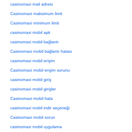
casinomaxi mail adresi
Casinomaxi maksimum limit
Casinomaxi minimum limit
casinomaxi mobil apk
casinomaxi mobil bağlantı
Casinomaxi mobil bağlantı hatası
casinomaxi mobil erişim
Casinomaxi mobil erişim sorunu
casinomaxi mobil giriş
casinomaxi mobil girişler
Casinomaxi mobil hata
casinomaxi mobil indir seçeneği
Casinomaxi mobil sorun
casinomaxi mobil uygulama