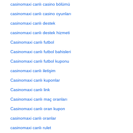
casinomaxi canlı casino bölümü
casinomaxi canlı casino oyunları
casinomaxi canlı destek
casinomaxi canlı destek hizmeti
Casinomaxi canlı futbol
Casinomaxi canlı futbol bahisleri
Casinomaxi canlı futbol kuponu
casinomaxi canlı iletişim
Casinomaxi canlı kuponlar
Casinomaxi canlı link
Casinomaxi canlı maç oranları
Casinomaxi canlı oran kupon
casinomaxi canlı oranlar
casinomaxi canlı rulet