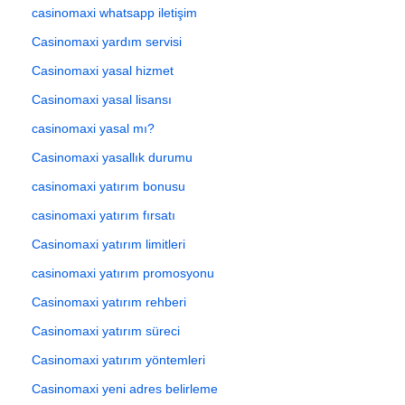
casinomaxi whatsapp iletişim
Casinomaxi yardım servisi
Casinomaxi yasal hizmet
Casinomaxi yasal lisansı
casinomaxi yasal mı?
Casinomaxi yasallık durumu
casinomaxi yatırım bonusu
casinomaxi yatırım fırsatı
Casinomaxi yatırım limitleri
casinomaxi yatırım promosyonu
Casinomaxi yatırım rehberi
Casinomaxi yatırım süreci
Casinomaxi yatırım yöntemleri
Casinomaxi yeni adres belirleme