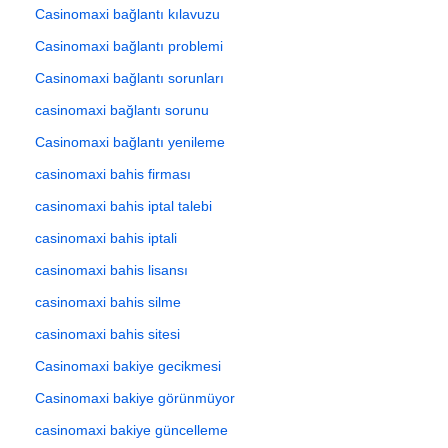
Casinomaxi bağlantı kılavuzu
Casinomaxi bağlantı problemi
Casinomaxi bağlantı sorunları
casinomaxi bağlantı sorunu
Casinomaxi bağlantı yenileme
casinomaxi bahis firması
casinomaxi bahis iptal talebi
casinomaxi bahis iptali
casinomaxi bahis lisansı
casinomaxi bahis silme
casinomaxi bahis sitesi
Casinomaxi bakiye gecikmesi
Casinomaxi bakiye görünmüyor
casinomaxi bakiye güncelleme