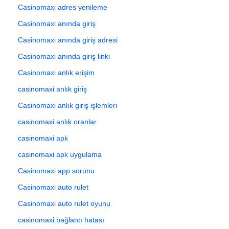
Casinomaxi adres yenileme
Casinomaxi anında giriş
Casinomaxi anında giriş adresi
Casinomaxi anında giriş linki
Casinomaxi anlık erişim
casinomaxi anlık giriş
Casinomaxi anlık giriş işlemleri
casinomaxi anlık oranlar
casinomaxi apk
casinomaxi apk uygulama
Casinomaxi app sorunu
Casinomaxi auto rulet
Casinomaxi auto rulet oyunu
casinomaxi bağlantı hatası