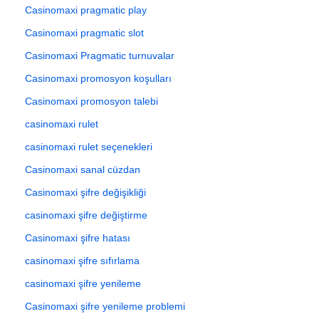
Casinomaxi pragmatic play
Casinomaxi pragmatic slot
Casinomaxi Pragmatic turnuvalar
Casinomaxi promosyon koşulları
Casinomaxi promosyon talebi
casinomaxi rulet
casinomaxi rulet seçenekleri
Casinomaxi sanal cüzdan
Casinomaxi şifre değişikliği
casinomaxi şifre değiştirme
Casinomaxi şifre hatası
casinomaxi şifre sıfırlama
casinomaxi şifre yenileme
Casinomaxi şifre yenileme problemi