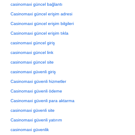
casinomaxi güncel bağlantı
Casinomaxi güncel erişim adresi
Casinomaxi güncel erişim bilgileri
Casinomaxi güncel erişim tıkla
casinomaxi güncel giriş
casinomaxi güncel link
casinomaxi güncel site
casinomaxi güvenli giriş
Casinomaxi güvenli hizmetler
Casinomaxi güvenli ödeme
Casinomaxi güvenli para aktarma
casinomaxi güvenli site
Casinomaxi güvenli yatırım
casinomaxi güvenlik