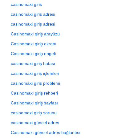
casinomaxi giris
casinomaxi giris adresi
casinomaxi giriş adresi
Casinomaxi giriş arayüzü
Casinomaxi giriş ekranı
Casinomaxi giriş engeli
casinomaxi giriş hatası
casinomaxi giriş işlemleri
casinomaxi giriş problemi
Casinomaxi giriş rehberi
Casinomaxi giriş sayfası
casinomaxi giriş sorunu
casinomaxi güncel adres
Casinomaxi güncel adres bağlantısı