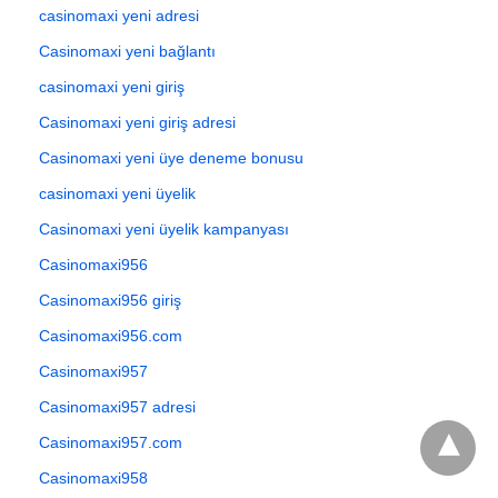
casinomaxi yeni adresi
Casinomaxi yeni bağlantı
casinomaxi yeni giriş
Casinomaxi yeni giriş adresi
Casinomaxi yeni üye deneme bonusu
casinomaxi yeni üyelik
Casinomaxi yeni üyelik kampanyası
Casinomaxi956
Casinomaxi956 giriş
Casinomaxi956.com
Casinomaxi957
Casinomaxi957 adresi
Casinomaxi957.com
Casinomaxi958