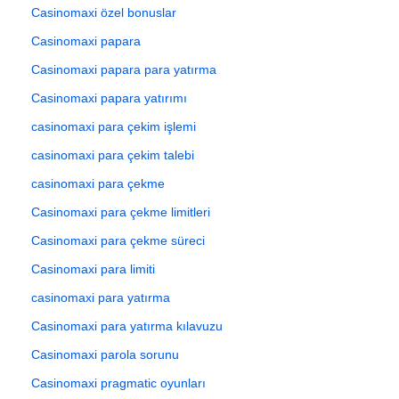
Casinomaxi özel bonuslar
Casinomaxi papara
Casinomaxi papara para yatırma
Casinomaxi papara yatırımı
casinomaxi para çekim işlemi
casinomaxi para çekim talebi
casinomaxi para çekme
Casinomaxi para çekme limitleri
Casinomaxi para çekme süreci
Casinomaxi para limiti
casinomaxi para yatırma
Casinomaxi para yatırma kılavuzu
Casinomaxi parola sorunu
Casinomaxi pragmatic oyunları