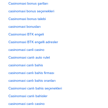
Casinomaxi bonus şartları
casinomaxi bonus seçenekleri
Casinomaxi bonus talebi
casinomaxi bonusları
Casinomaxi BTK engeli
Casinomaxi BTK engelli adresler
casinomaxi canli casino
Casinomaxi canlı auto rulet
casinomaxi canlı bahis
casinomaxi canlı bahis firması
casinomaxi canlı bahis oranları
Casinomaxi canlı bahis seçenekleri
Casinomaxi canlı bahisler
casinomaxi canlı casino