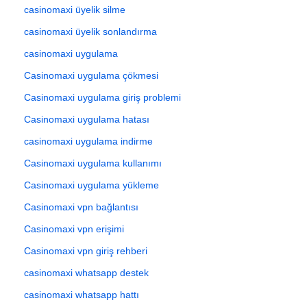
casinomaxi üyelik silme
casinomaxi üyelik sonlandırma
casinomaxi uygulama
Casinomaxi uygulama çökmesi
Casinomaxi uygulama giriş problemi
Casinomaxi uygulama hatası
casinomaxi uygulama indirme
Casinomaxi uygulama kullanımı
Casinomaxi uygulama yükleme
Casinomaxi vpn bağlantısı
Casinomaxi vpn erişimi
Casinomaxi vpn giriş rehberi
casinomaxi whatsapp destek
casinomaxi whatsapp hattı