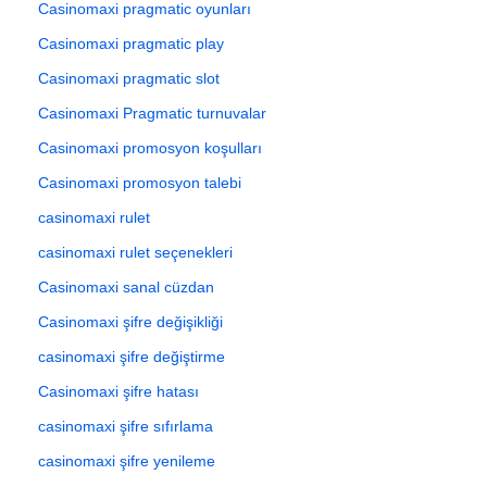
Casinomaxi pragmatic oyunları
Casinomaxi pragmatic play
Casinomaxi pragmatic slot
Casinomaxi Pragmatic turnuvalar
Casinomaxi promosyon koşulları
Casinomaxi promosyon talebi
casinomaxi rulet
casinomaxi rulet seçenekleri
Casinomaxi sanal cüzdan
Casinomaxi şifre değişikliği
casinomaxi şifre değiştirme
Casinomaxi şifre hatası
casinomaxi şifre sıfırlama
casinomaxi şifre yenileme