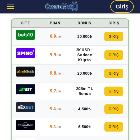
Giriş
SITE
PUAN
BONUS
GIRIŞ
9.9
20.000₺
GİRİŞ
/10
2K USD -
9.9
Sadece
GİRİŞ
/10
Kripto
9.8
20.000₺
GİRİŞ
/10
20Bin TL
9.7
GİRİŞ
/10
Bonus
9.4
4.500₺
GİRİŞ
/10
9.4
6.500₺
GİRİŞ
/10