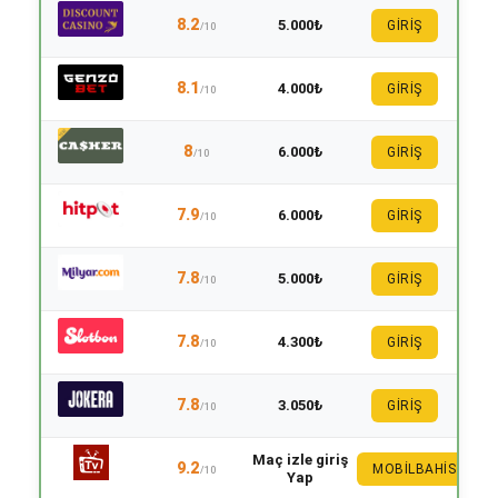
8.2
5.000₺
GİRİŞ
/10
8.1
4.000₺
GİRİŞ
/10
8
6.000₺
GİRİŞ
/10
7.9
6.000₺
GİRİŞ
/10
7.8
5.000₺
GİRİŞ
/10
7.8
4.300₺
GİRİŞ
/10
7.8
3.050₺
GİRİŞ
/10
Maç izle giriş
9.2
MOBILBAHIS
/10
Yap