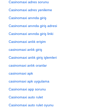
Casinomaxi adres sorunu
Casinomaxi adres yenileme
Casinomaxi anında giriş
Casinomaxi anında giriş adresi
Casinomaxi anında giriş linki
Casinomaxi anlık erişim
casinomaxi anlık giriş
Casinomaxi anlık giriş işlemleri
casinomaxi anlık oranlar
casinomaxi apk
casinomaxi apk uygulama
Casinomaxi app sorunu
Casinomaxi auto rulet
Casinomaxi auto rulet oyunu