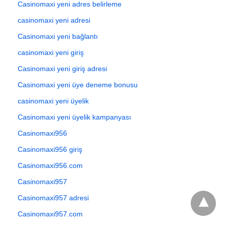
Casinomaxi yeni adres belirleme
casinomaxi yeni adresi
Casinomaxi yeni bağlantı
casinomaxi yeni giriş
Casinomaxi yeni giriş adresi
Casinomaxi yeni üye deneme bonusu
casinomaxi yeni üyelik
Casinomaxi yeni üyelik kampanyası
Casinomaxi956
Casinomaxi956 giriş
Casinomaxi956.com
Casinomaxi957
Casinomaxi957 adresi
Casinomaxi957.com