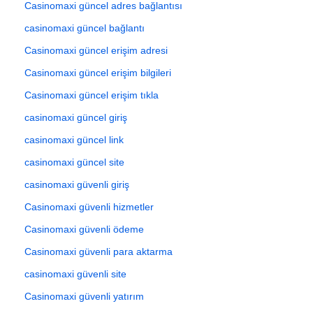
Casinomaxi güncel adres bağlantısı
casinomaxi güncel bağlantı
Casinomaxi güncel erişim adresi
Casinomaxi güncel erişim bilgileri
Casinomaxi güncel erişim tıkla
casinomaxi güncel giriş
casinomaxi güncel link
casinomaxi güncel site
casinomaxi güvenli giriş
Casinomaxi güvenli hizmetler
Casinomaxi güvenli ödeme
Casinomaxi güvenli para aktarma
casinomaxi güvenli site
Casinomaxi güvenli yatırım