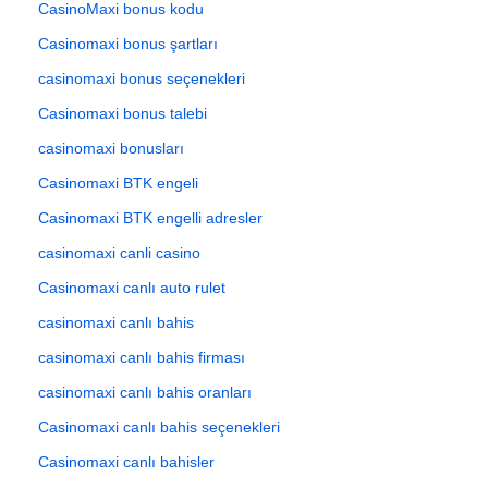
CasinoMaxi bonus kodu
Casinomaxi bonus şartları
casinomaxi bonus seçenekleri
Casinomaxi bonus talebi
casinomaxi bonusları
Casinomaxi BTK engeli
Casinomaxi BTK engelli adresler
casinomaxi canli casino
Casinomaxi canlı auto rulet
casinomaxi canlı bahis
casinomaxi canlı bahis firması
casinomaxi canlı bahis oranları
Casinomaxi canlı bahis seçenekleri
Casinomaxi canlı bahisler