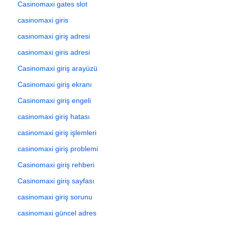
Casinomaxi gates slot
casinomaxi giris
casinomaxi giriş adresi
casinomaxi giris adresi
Casinomaxi giriş arayüzü
Casinomaxi giriş ekranı
Casinomaxi giriş engeli
casinomaxi giriş hatası
casinomaxi giriş işlemleri
casinomaxi giriş problemi
Casinomaxi giriş rehberi
Casinomaxi giriş sayfası
casinomaxi giriş sorunu
casinomaxi güncel adres