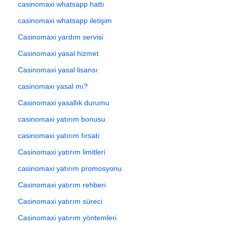
casinomaxi whatsapp hattı
casinomaxi whatsapp iletişim
Casinomaxi yardım servisi
Casinomaxi yasal hizmet
Casinomaxi yasal lisansı
casinomaxi yasal mı?
Casinomaxi yasallık durumu
casinomaxi yatırım bonusu
casinomaxi yatırım fırsatı
Casinomaxi yatırım limitleri
casinomaxi yatırım promosyonu
Casinomaxi yatırım rehberi
Casinomaxi yatırım süreci
Casinomaxi yatırım yöntemleri