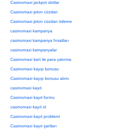
Casinomaxi jackpot slotlar
Casinomaxi jeton cüzdan
Casinomaxi jeton cüzdan ödeme
casinomaxi kampanya
casinomaxi kampanya fırsatları
casinomaxi kampanyalar
Casinomaxi kart ile para yatırma
Casinomaxi kayıp bonusu
Casinomaxi kayıp bonusu alımı
casinomaxi kayıt
Casinomaxi kayıt formu
casinomaxi kayıt ol
Casinomaxi kayıt problemi
Casinomaxi kayıt şartları