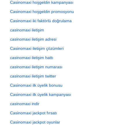
Casinomaxi hoşgeldin kampanyası
Casinomaxi hoşgeldin promosyonu
Casinomaxi iki faktörlü doğrulama
casinomaxi iletişim
casinomaxi iletişim adresi
Casinomaxi iletişim çözümleri
casinomaxi iletişim hattı
casinomaxi iletişim numarası
casinomaxi iletişim twitter
Casinomaxi ilk üyelik bonusu
Casinomaxi ilk üyelik kampanyası
casinomaxi indir
Casinomaxi jackpot fırsatı
Casinomaxi jackpot oyunlar