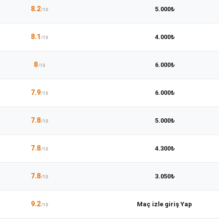
8.2
5.000₺
/10
8.1
4.000₺
/10
8
6.000₺
/10
7.9
6.000₺
/10
7.8
5.000₺
/10
7.8
4.300₺
/10
7.8
3.050₺
/10
9.2
Maç izle giriş Yap
/10