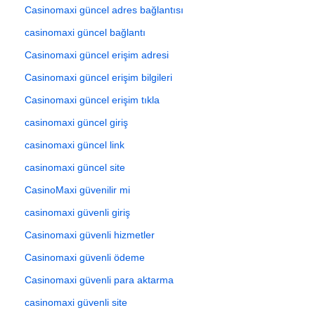
Casinomaxi güncel adres bağlantısı
casinomaxi güncel bağlantı
Casinomaxi güncel erişim adresi
Casinomaxi güncel erişim bilgileri
Casinomaxi güncel erişim tıkla
casinomaxi güncel giriş
casinomaxi güncel link
casinomaxi güncel site
CasinoMaxi güvenilir mi
casinomaxi güvenli giriş
Casinomaxi güvenli hizmetler
Casinomaxi güvenli ödeme
Casinomaxi güvenli para aktarma
casinomaxi güvenli site