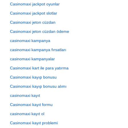
Casinomaxi jackpot oyunlar
Casinomaxi jackpot slotlar
Casinomaxi jeton cüzdan
Casinomaxi jeton cüzdan ödeme
casinomaxi kampanya
casinomaxi kampanya fırsatları
casinomaxi kampanyalar
Casinomaxi kart ile para yatırma
Casinomaxi kayıp bonusu
Casinomaxi kayıp bonusu alımı
casinomaxi kayıt
Casinomaxi kayıt formu
casinomaxi kayıt ol
Casinomaxi kayıt problemi