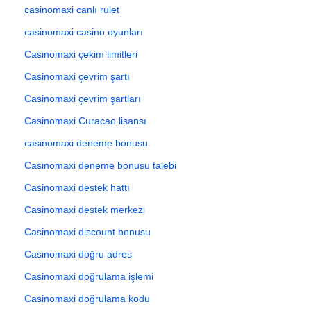
casinomaxi canlı rulet
casinomaxi casino oyunları
Casinomaxi çekim limitleri
Casinomaxi çevrim şartı
Casinomaxi çevrim şartları
Casinomaxi Curacao lisansı
casinomaxi deneme bonusu
Casinomaxi deneme bonusu talebi
Casinomaxi destek hattı
Casinomaxi destek merkezi
Casinomaxi discount bonusu
Casinomaxi doğru adres
Casinomaxi doğrulama işlemi
Casinomaxi doğrulama kodu