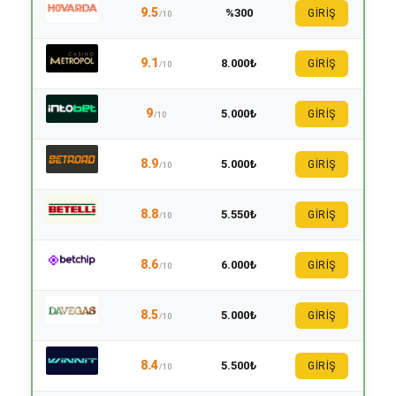
9.5
%300
GİRİŞ
/10
9.1
8.000₺
GİRİŞ
/10
9
5.000₺
GİRİŞ
/10
8.9
5.000₺
GİRİŞ
/10
8.8
5.550₺
GİRİŞ
/10
8.6
6.000₺
GİRİŞ
/10
8.5
5.000₺
GİRİŞ
/10
8.4
5.500₺
GİRİŞ
/10