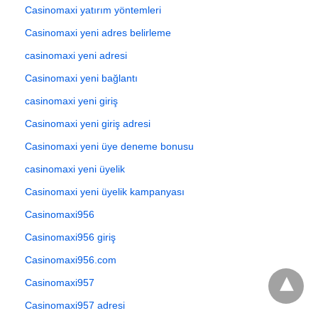
Casinomaxi yatırım yöntemleri
Casinomaxi yeni adres belirleme
casinomaxi yeni adresi
Casinomaxi yeni bağlantı
casinomaxi yeni giriş
Casinomaxi yeni giriş adresi
Casinomaxi yeni üye deneme bonusu
casinomaxi yeni üyelik
Casinomaxi yeni üyelik kampanyası
Casinomaxi956
Casinomaxi956 giriş
Casinomaxi956.com
Casinomaxi957
Casinomaxi957 adresi