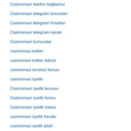
Casinomaxi telefon bağlantısı
Casinomaxi telegram bonusları
Casinomaxi telegram fırsatları
Casinomaxi telegram kanalı
Casinomaxi turnuvalar
casinomaxi twitter
casinomaxi twitter adresi
casinomaxi ücretsiz bonus
casinomaxi üyelik
Casinomaxi üyelik bonusu
Casinomaxi üyelik formu
Casinomaxi üyelik hatası
casinomaxi üyelik hesabı
casinomaxi üyelik iptali