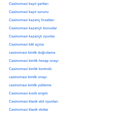
Casinomaxi kayıt şartları
Casinomaxi kayıt sorunu
Casinomaxi kazanç fırsatları
Casinomaxi kazançlı bonuslar
Casinomaxi kazançlı oyunlar
Casinomaxi kilit açma
casinomaxi kimlik doğrulama
Casinomaxi kimlik hesap onayı
Casinomaxi kimlik kontrolü
casinomaxi kimlik onayı
casinomaxi kimlik yükleme
Casinomaxi kısıtlı erişim
Casinomaxi klasik slot oyunları
Casinomaxi klasik slotlar