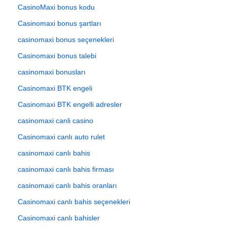
CasinoMaxi bonus kodu
Casinomaxi bonus şartları
casinomaxi bonus seçenekleri
Casinomaxi bonus talebi
casinomaxi bonusları
Casinomaxi BTK engeli
Casinomaxi BTK engelli adresler
casinomaxi canli casino
Casinomaxi canlı auto rulet
casinomaxi canlı bahis
casinomaxi canlı bahis firması
casinomaxi canlı bahis oranları
Casinomaxi canlı bahis seçenekleri
Casinomaxi canlı bahisler