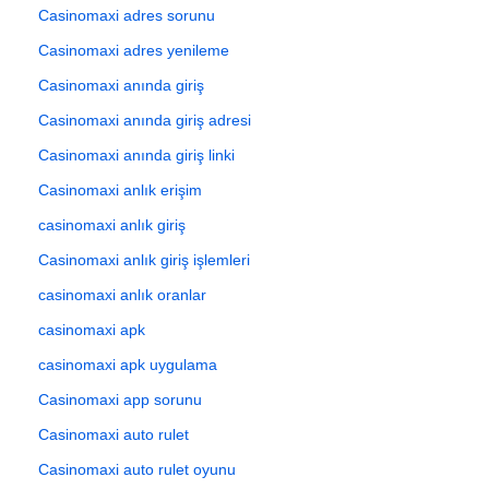
Casinomaxi adres sorunu
Casinomaxi adres yenileme
Casinomaxi anında giriş
Casinomaxi anında giriş adresi
Casinomaxi anında giriş linki
Casinomaxi anlık erişim
casinomaxi anlık giriş
Casinomaxi anlık giriş işlemleri
casinomaxi anlık oranlar
casinomaxi apk
casinomaxi apk uygulama
Casinomaxi app sorunu
Casinomaxi auto rulet
Casinomaxi auto rulet oyunu