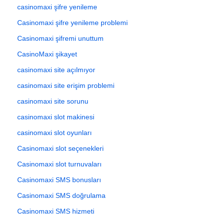
casinomaxi şifre yenileme
Casinomaxi şifre yenileme problemi
Casinomaxi şifremi unuttum
CasinoMaxi şikayet
casinomaxi site açılmıyor
casinomaxi site erişim problemi
casinomaxi site sorunu
casinomaxi slot makinesi
casinomaxi slot oyunları
Casinomaxi slot seçenekleri
Casinomaxi slot turnuvaları
Casinomaxi SMS bonusları
Casinomaxi SMS doğrulama
Casinomaxi SMS hizmeti