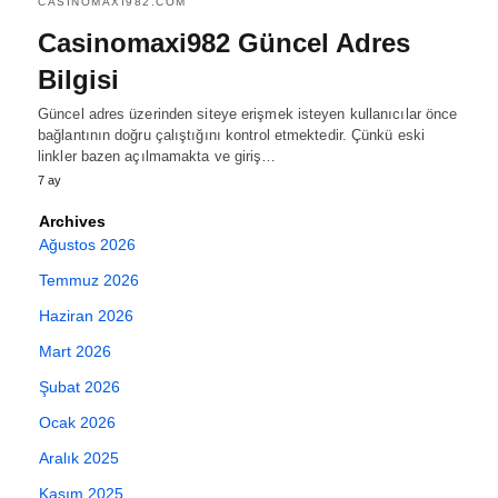
CASINOMAXI982.COM
Casinomaxi982 Güncel Adres
Bilgisi
Güncel adres üzerinden siteye erişmek isteyen kullanıcılar önce
bağlantının doğru çalıştığını kontrol etmektedir. Çünkü eski
linkler bazen açılmamakta ve giriş…
7 ay
Archives
Ağustos 2026
Temmuz 2026
Haziran 2026
Mart 2026
Şubat 2026
Ocak 2026
Aralık 2025
Kasım 2025