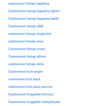
casinomaxi hesap kapatma
Casinomaxi hesap kapatma işlemi
Casinomaxi hesap kapatma talebi
Casinomaxi hesap kilidi
casinomaxi hesap oluşturma
casinomaxi hesap onay
Casinomaxi hesap onayı
Casinomaxi hesap şifresi
casinomaxi hesap silme
Casinomaxi hızlı erişim
casinomaxi hızlı kayıt
casinomaxi hızlı para yatırma
Casinomaxi hoşgeldin bonusu
Casinomaxi hoşgeldin kampanyası