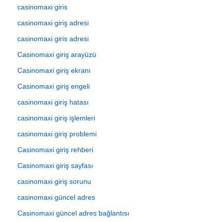
casinomaxi giris
casinomaxi giriş adresi
casinomaxi giris adresi
Casinomaxi giriş arayüzü
Casinomaxi giriş ekranı
Casinomaxi giriş engeli
casinomaxi giriş hatası
casinomaxi giriş işlemleri
casinomaxi giriş problemi
Casinomaxi giriş rehberi
Casinomaxi giriş sayfası
casinomaxi giriş sorunu
casinomaxi güncel adres
Casinomaxi güncel adres bağlantısı