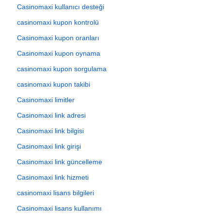
Casinomaxi kullanıcı desteği
casinomaxi kupon kontrolü
Casinomaxi kupon oranları
Casinomaxi kupon oynama
casinomaxi kupon sorgulama
casinomaxi kupon takibi
Casinomaxi limitler
Casinomaxi link adresi
Casinomaxi link bilgisi
Casinomaxi link girişi
Casinomaxi link güncelleme
Casinomaxi link hizmeti
casinomaxi lisans bilgileri
Casinomaxi lisans kullanımı