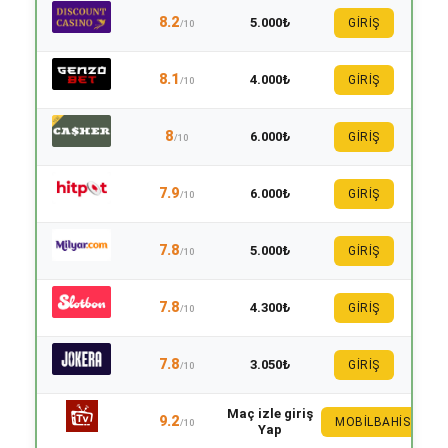
8.2
5.000₺
GİRİŞ
/10
8.1
4.000₺
GİRİŞ
/10
8
6.000₺
GİRİŞ
/10
7.9
6.000₺
GİRİŞ
/10
7.8
5.000₺
GİRİŞ
/10
7.8
4.300₺
GİRİŞ
/10
7.8
3.050₺
GİRİŞ
/10
Maç izle giriş
9.2
MOBILBAHIS
/10
Yap