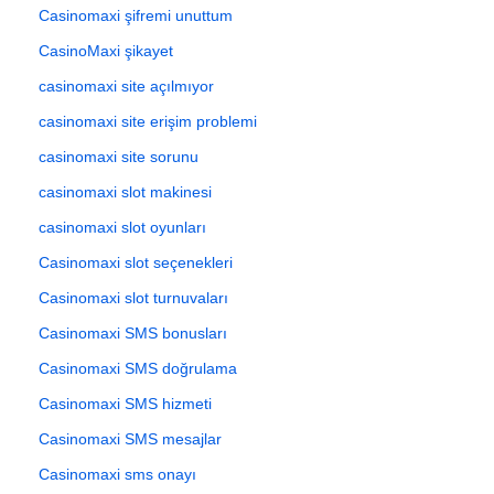
Casinomaxi şifremi unuttum
CasinoMaxi şikayet
casinomaxi site açılmıyor
casinomaxi site erişim problemi
casinomaxi site sorunu
casinomaxi slot makinesi
casinomaxi slot oyunları
Casinomaxi slot seçenekleri
Casinomaxi slot turnuvaları
Casinomaxi SMS bonusları
Casinomaxi SMS doğrulama
Casinomaxi SMS hizmeti
Casinomaxi SMS mesajlar
Casinomaxi sms onayı