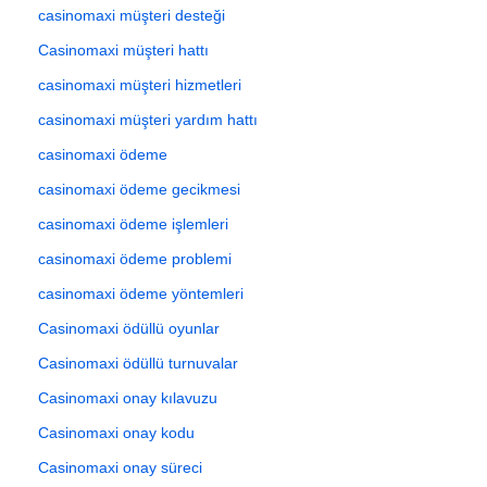
casinomaxi müşteri desteği
Casinomaxi müşteri hattı
casinomaxi müşteri hizmetleri
casinomaxi müşteri yardım hattı
casinomaxi ödeme
casinomaxi ödeme gecikmesi
casinomaxi ödeme işlemleri
casinomaxi ödeme problemi
casinomaxi ödeme yöntemleri
Casinomaxi ödüllü oyunlar
Casinomaxi ödüllü turnuvalar
Casinomaxi onay kılavuzu
Casinomaxi onay kodu
Casinomaxi onay süreci