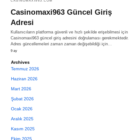
CASINOMAXI963.COM
Casinomaxi963 Güncel Giriş
Adresi
Kullanıcıların platforma güvenli ve hızlı şekilde erişebilmesi için
Casinomaxi963 güncel giriş adresini doğrulaması gerekmektedir.
Adres güncellemeleri zaman zaman değişebildiği için…
9 ay
Archives
Temmuz 2026
Haziran 2026
Mart 2026
Şubat 2026
Ocak 2026
Aralık 2025
Kasım 2025
Ekim 2025