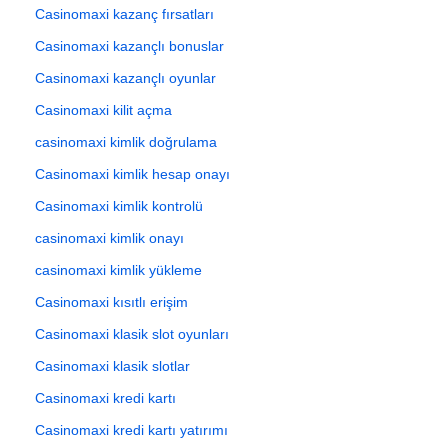
Casinomaxi kazanç fırsatları
Casinomaxi kazançlı bonuslar
Casinomaxi kazançlı oyunlar
Casinomaxi kilit açma
casinomaxi kimlik doğrulama
Casinomaxi kimlik hesap onayı
Casinomaxi kimlik kontrolü
casinomaxi kimlik onayı
casinomaxi kimlik yükleme
Casinomaxi kısıtlı erişim
Casinomaxi klasik slot oyunları
Casinomaxi klasik slotlar
Casinomaxi kredi kartı
Casinomaxi kredi kartı yatırımı