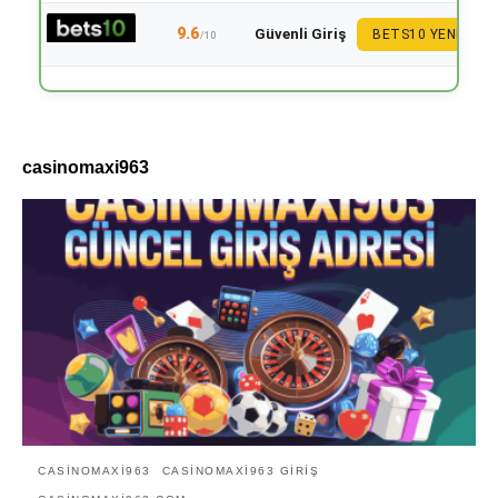
9.6
Güvenli Giriş
BETS10 YENI
/10
casinomaxi963
CASINOMAXI963
CASINOMAXI963 GIRIŞ