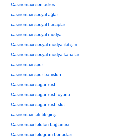
Casinomaxi son adres
casinomaxi sosyal ağlar
casinomaxi sosyal hesaplar
casinomaxi sosyal medya
Casinomaxi sosyal medya iletişim
Casinomaxi sosyal medya kanalları
casinomaxi spor
casinomaxi spor bahisleri
Casinomaxi sugar rush
Casinomaxi sugar rush oyunu
Casinomaxi sugar rush slot
casinomaxi tek tık giriş
Casinomaxi telefon bağlantısı
Casinomaxi telegram bonusları