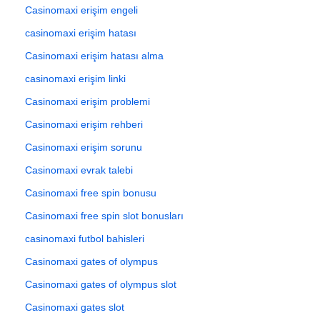
Casinomaxi erişim engeli
casinomaxi erişim hatası
Casinomaxi erişim hatası alma
casinomaxi erişim linki
Casinomaxi erişim problemi
Casinomaxi erişim rehberi
Casinomaxi erişim sorunu
Casinomaxi evrak talebi
Casinomaxi free spin bonusu
Casinomaxi free spin slot bonusları
casinomaxi futbol bahisleri
Casinomaxi gates of olympus
Casinomaxi gates of olympus slot
Casinomaxi gates slot