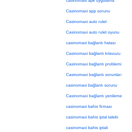
casinomaxi apk uygulama
Casinomaxi app sorunu
Casinomaxi auto rulet
Casinomaxi auto rulet oyunu
casinomaxi bağlantı hatası
Casinomaxi bağlantı kılavuzu
Casinomaxi bağlantı problemi
Casinomaxi bağlantı sorunları
casinomaxi bağlantı sorunu
Casinomaxi bağlantı yenileme
casinomaxi bahis firması
casinomaxi bahis iptal talebi
casinomaxi bahis iptali