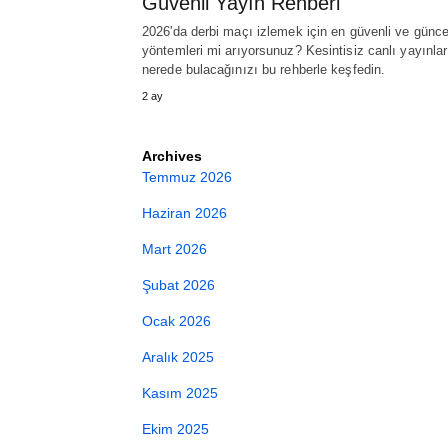
Güvenli Yayın Rehberi
2026'da derbi maçı izlemek için en güvenli ve günce
yöntemleri mi arıyorsunuz? Kesintisiz canlı yayınlar
nerede bulacağınızı bu rehberle keşfedin.
2 ay
Archives
Temmuz 2026
Haziran 2026
Mart 2026
Şubat 2026
Ocak 2026
Aralık 2025
Kasım 2025
Ekim 2025