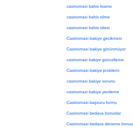
casinomaxi bahis lisansı
casinomaxi bahis silme
casinomaxi bahis sitesi
Casinomaxi bakiye gecikmesi
Casinomaxi bakiye görünmüyor
casinomaxi bakiye güncelleme
Casinomaxi bakiye problemi
casinomaxi bakiye sorunu
casinomaxi bakiye yenileme
Casinomaxi başvuru formu
Casinomaxi bedava bonuslar
Casinomaxi bedava deneme bonu