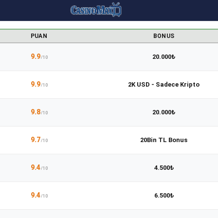
PUAN
BONUS
9.9
20.000₺
/10
9.9
2K USD - Sadece Kripto
/10
9.8
20.000₺
/10
9.7
20Bin TL Bonus
/10
9.4
4.500₺
/10
9.4
6.500₺
/10