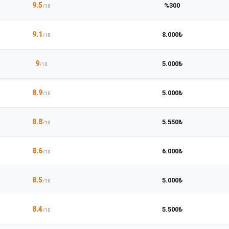
9.5
%300
/10
9.1
8.000₺
/10
9
5.000₺
/10
8.9
5.000₺
/10
8.8
5.550₺
/10
8.6
6.000₺
/10
8.5
5.000₺
/10
8.4
5.500₺
/10