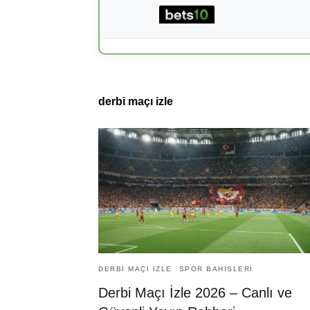
derbi maçı izle
DERBI MAÇI IZLE
SPOR BAHISLERI
Derbi Maçı İzle 2026 – Canlı ve