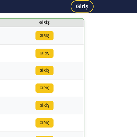
Giriş
GIRIŞ
GİRİŞ
GİRİŞ
GİRİŞ
GİRİŞ
GİRİŞ
GİRİŞ