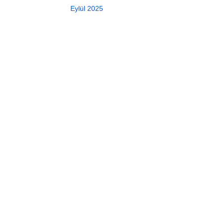
Eylül 2025