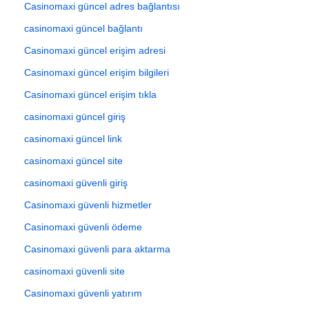
Casinomaxi güncel adres bağlantısı
casinomaxi güncel bağlantı
Casinomaxi güncel erişim adresi
Casinomaxi güncel erişim bilgileri
Casinomaxi güncel erişim tıkla
casinomaxi güncel giriş
casinomaxi güncel link
casinomaxi güncel site
casinomaxi güvenli giriş
Casinomaxi güvenli hizmetler
Casinomaxi güvenli ödeme
Casinomaxi güvenli para aktarma
casinomaxi güvenli site
Casinomaxi güvenli yatırım