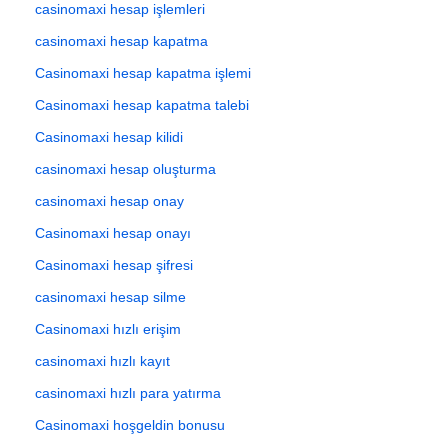
casinomaxi hesap işlemleri
casinomaxi hesap kapatma
Casinomaxi hesap kapatma işlemi
Casinomaxi hesap kapatma talebi
Casinomaxi hesap kilidi
casinomaxi hesap oluşturma
casinomaxi hesap onay
Casinomaxi hesap onayı
Casinomaxi hesap şifresi
casinomaxi hesap silme
Casinomaxi hızlı erişim
casinomaxi hızlı kayıt
casinomaxi hızlı para yatırma
Casinomaxi hoşgeldin bonusu