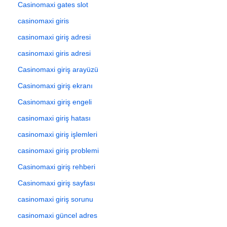
Casinomaxi gates slot
casinomaxi giris
casinomaxi giriş adresi
casinomaxi giris adresi
Casinomaxi giriş arayüzü
Casinomaxi giriş ekranı
Casinomaxi giriş engeli
casinomaxi giriş hatası
casinomaxi giriş işlemleri
casinomaxi giriş problemi
Casinomaxi giriş rehberi
Casinomaxi giriş sayfası
casinomaxi giriş sorunu
casinomaxi güncel adres