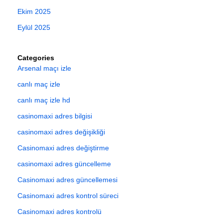
Ekim 2025
Eylül 2025
Categories
Arsenal maçı izle
canlı maç izle
canlı maç izle hd
casinomaxi adres bilgisi
casinomaxi adres değişikliği
Casinomaxi adres değiştirme
casinomaxi adres güncelleme
Casinomaxi adres güncellemesi
Casinomaxi adres kontrol süreci
Casinomaxi adres kontrolü