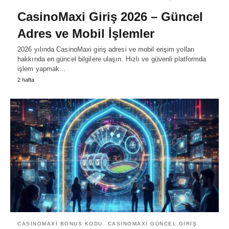
CasinoMaxi Giriş 2026 – Güncel
Adres ve Mobil İşlemler
2026 yılında CasinoMaxi giriş adresi ve mobil erişim yolları
hakkında en güncel bilgilere ulaşın. Hızlı ve güvenli platformda
işlem yapmak…
2 hafta
CASINOMAXI BONUS KODU
CASINOMAXI GÜNCEL GIRIŞ