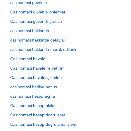
casinomaxi güvenlik
Casinomaxi güvenlik önlemleri
Casinomaxi güvenlik şartları
casinomaxi hakkında
casinomaxi hakkında detaylar
casinomaxi hakkında merak edilenler
Casinomaxi havale
Casinomaxi havale ile yatırım
Casinomaxi havale işlemleri
casinomaxi hediye bonus
casinomaxi hesap açma
Casinomaxi hesap bloke
Casinomaxi hesap doğrulama
Casinomaxi hesap doğrulama işlemi