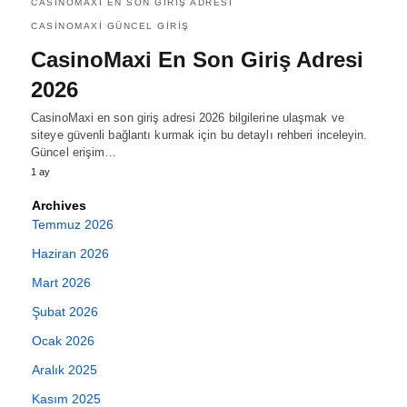
CASINOMAXI EN SON GIRIŞ ADRESI
CASINOMAXI GÜNCEL GIRIŞ
CasinoMaxi En Son Giriş Adresi
2026
CasinoMaxi en son giriş adresi 2026 bilgilerine ulaşmak ve
siteye güvenli bağlantı kurmak için bu detaylı rehberi inceleyin.
Güncel erişim…
1 ay
Archives
Temmuz 2026
Haziran 2026
Mart 2026
Şubat 2026
Ocak 2026
Aralık 2025
Kasım 2025