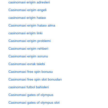
casinomaxi erişim adresleri
Casinomaxi erişim engeli
casinomaxi erişim hatası
Casinomaxi erişim hatası alma
casinomaxi erişim linki
Casinomaxi erişim problemi
Casinomaxi erişim rehberi
Casinomaxi erişim sorunu
Casinomaxi evrak talebi
Casinomaxi free spin bonusu
Casinomaxi free spin slot bonusları
casinomaxi futbol bahisleri
Casinomaxi gates of olympus
Casinomaxi gates of olympus slot