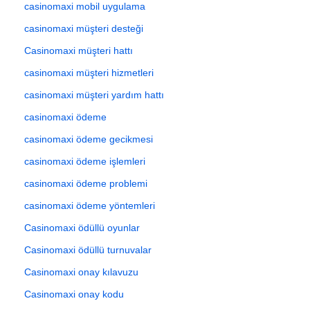
casinomaxi mobil uygulama
casinomaxi müşteri desteği
Casinomaxi müşteri hattı
casinomaxi müşteri hizmetleri
casinomaxi müşteri yardım hattı
casinomaxi ödeme
casinomaxi ödeme gecikmesi
casinomaxi ödeme işlemleri
casinomaxi ödeme problemi
casinomaxi ödeme yöntemleri
Casinomaxi ödüllü oyunlar
Casinomaxi ödüllü turnuvalar
Casinomaxi onay kılavuzu
Casinomaxi onay kodu