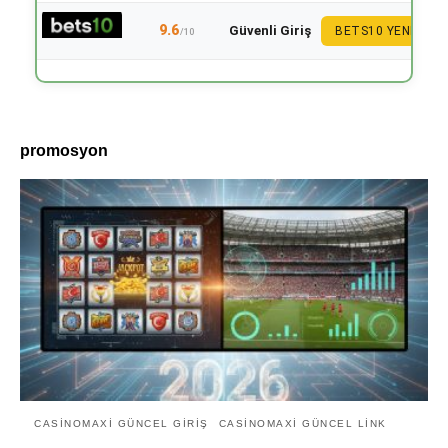
9.6
Güvenli Giriş
BETS10 YENI
/10
promosyon
CASINOMAXI GÜNCEL GIRIŞ
CASINOMAXI GÜNCEL LINK