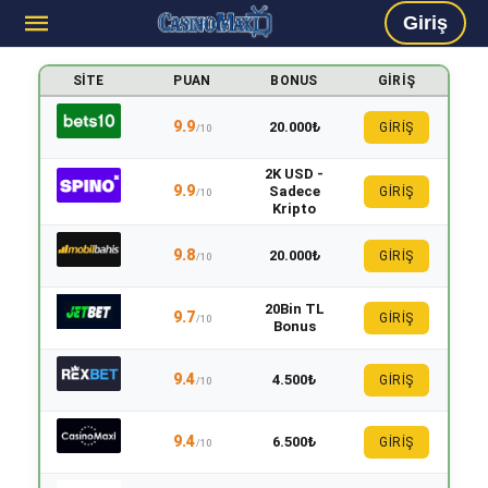
Giriş
SITE
PUAN
BONUS
GIRIŞ
9.9
20.000₺
GİRİŞ
/10
2K USD -
9.9
Sadece
GİRİŞ
/10
Kripto
9.8
20.000₺
GİRİŞ
/10
20Bin TL
9.7
GİRİŞ
/10
Bonus
9.4
4.500₺
GİRİŞ
/10
9.4
6.500₺
GİRİŞ
/10