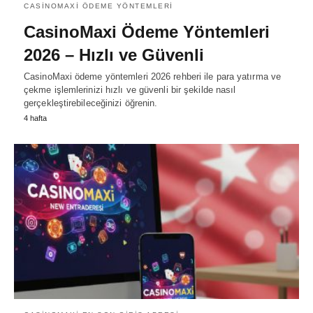
CASINOMAXI ÖDEME YÖNTEMLERI
CasinoMaxi Ödeme Yöntemleri
2026 – Hızlı ve Güvenli
CasinoMaxi ödeme yöntemleri 2026 rehberi ile para yatırma ve
çekme işlemlerinizi hızlı ve güvenli bir şekilde nasıl
gerçekleştirebileceğinizi öğrenin.
4 hafta