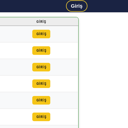
Giriş
GIRIŞ
GİRİŞ
GİRİŞ
GİRİŞ
GİRİŞ
GİRİŞ
GİRİŞ