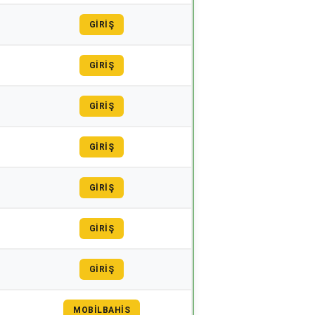
GİRİŞ
GİRİŞ
GİRİŞ
GİRİŞ
GİRİŞ
GİRİŞ
GİRİŞ
MOBILBAHIS