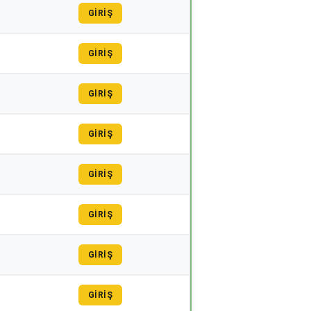
GİRİŞ
GİRİŞ
GİRİŞ
GİRİŞ
GİRİŞ
GİRİŞ
GİRİŞ
GİRİŞ