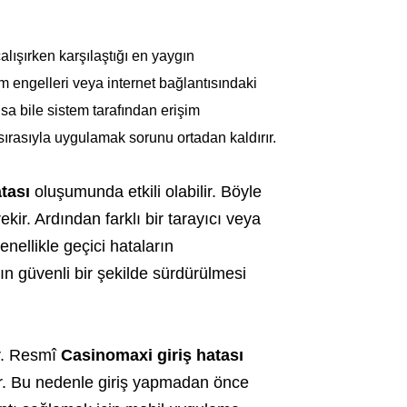
alışırken karşılaştığı en yaygın
im engelleri veya internet bağlantısındaki
olsa bile sistem tarafından erişim
ırasıyla uygulamak sorunu ortadan kaldırır.
tası
oluşumunda etkili olabilir. Böyle
kir. Ardından farklı bir tarayıcı veya
nellikle geçici hataların
ın güvenli bir şekilde sürdürülmesi
ir. Resmî
Casinomaxi giriş hatası
ler. Bu nedenle giriş yapmadan önce