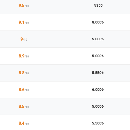
9.5
%300
/10
9.1
8.000₺
/10
9
5.000₺
/10
8.9
5.000₺
/10
8.8
5.550₺
/10
8.6
6.000₺
/10
8.5
5.000₺
/10
8.4
5.500₺
/10