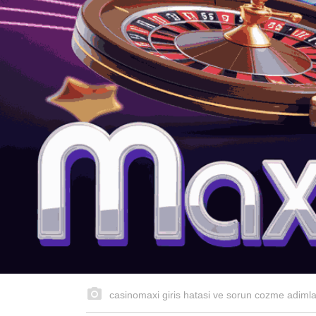
casinomaxi giris hatasi ve sorun cozme adimla