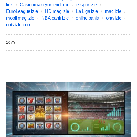
link
Casinomaxi yönlendirme
e‑spor izle
EuroLeague izle
HD maç izle
La Liga izle
maç izle
mobil maç izle
NBA canlı izle
online bahis
ontvizle
ontvizle.com
10 AY