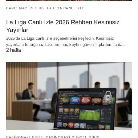
CANLI MAÇ IZLE HD
LA LIGA CANLI IZLE
La Liga Canlı İzle 2026 Rehberi Kesintisiz
Yayınlar
2026'da La Liga canlı izle seçeneklerini keşfedin. Kesintisiz
yayınlarla tuttuğunuz takımın maç keyfini güvenilir platformlarda…
2 hafta
CASINOMAXI GIRIS
CASINOMAXI GÜNCEL GIRIŞ