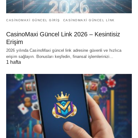
CASINOMAXI GÜNCEL GIRIŞ
CASINOMAXI GÜNCEL LINK
CasinoMaxi Güncel Link 2026 – Kesintisiz
Erişim
2026 yılında CasinoMaxi güncel link adresine güvenli ve hızlıca
erişim sağlayın. Bonusları keşfedin, finansal işlemlerinizi…
1 hafta