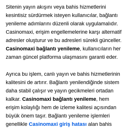
Sitenin yayın akışını veya bahis hizmetlerini
kesintisiz sürdürmek isteyen kullanıcılar, bağlantı
yenileme adımlarını düzenli olarak uygulamalıdır.
Casinomaxi, erişim engellemelerine karşı alternatif
adresler oluşturur ve bu adresleri sürekli günceller.
Casinomaxi bağlantı yenileme
, kullanıcıların her
zaman güncel platforma ulaşmasını garanti eder.
Ayrıca bu işlem, canlı yayın ve bahis hizmetlerinin
kalitesini de artırır. Bağlantı yenilendiğinde sistem
daha stabil çalışır ve yayın gecikmeleri ortadan
kalkar.
Casinomaxi bağlantı yenileme
, hem
erişim kolaylığı hem de izleme kalitesi açısından
büyük önem taşır.
Bağlantı yenileme işlemleri
genellikle
Casinomaxi giriş hatası
alan bahis