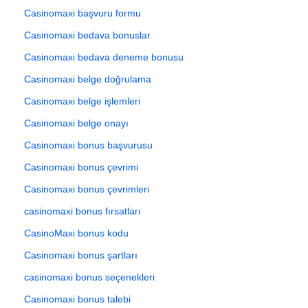
Casinomaxi başvuru formu
Casinomaxi bedava bonuslar
Casinomaxi bedava deneme bonusu
Casinomaxi belge doğrulama
Casinomaxi belge işlemleri
Casinomaxi belge onayı
Casinomaxi bonus başvurusu
Casinomaxi bonus çevrimi
Casinomaxi bonus çevrimleri
casinomaxi bonus fırsatları
CasinoMaxi bonus kodu
Casinomaxi bonus şartları
casinomaxi bonus seçenekleri
Casinomaxi bonus talebi