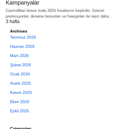
Kampanyalar
CasinoMaxi bonus kodu 2026 fırsatlarını keşfedin. Güncel
promosyonlar, deneme bonusları ve freespinler ile nasıl daha…
3 hafta
Archives
Temmuz 2026
Haziran 2026
Mart 2026
Şubat 2026
Ocak 2026
Aralık 2025
Kasım 2025
Ekim 2025
Eylül 2025
Categories