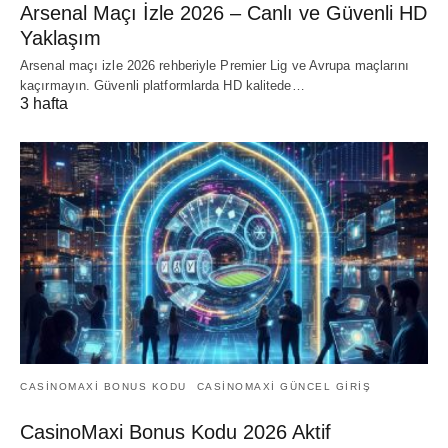
Arsenal Maçı İzle 2026 – Canlı ve Güvenli HD
Yaklaşım
Arsenal maçı izle 2026 rehberiyle Premier Lig ve Avrupa maçlarını
kaçırmayın. Güvenli platformlarda HD kalitede…
3 hafta
CASINOMAXI BONUS KODU
CASINOMAXI GÜNCEL GIRIŞ
CasinoMaxi Bonus Kodu 2026 Aktif