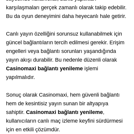
karşılaşmaları gerçek zamanlı olarak takip edebilir.
Bu da oyun deneyimini daha heyecanlı hale getirir.
Canlı yayın özelliğini sorunsuz kullanabilmek için
güncel bağlantıların tercih edilmesi gerekir. Erişim
engelleri veya bağlantı sorunları yaşandığında
yayın akışı durabilir. Bu nedenle düzenli olarak
Casinomaxi bağlantı yenileme
işlemi
yapılmalıdır.
Sonuç olarak Casinomaxi, hem güvenli bağlantı
hem de kesintisiz yayın sunan bir altyapıya
sahiptir.
Casinomaxi bağlantı yenileme
,
kullanıcıların canlı maç izleme keyfini sürdürmesi
için en etkili çözümdür.