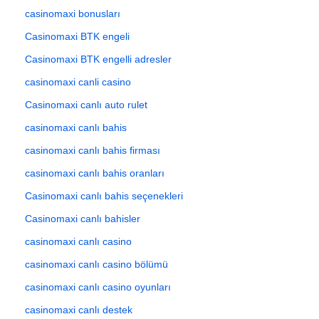
casinomaxi bonusları
Casinomaxi BTK engeli
Casinomaxi BTK engelli adresler
casinomaxi canli casino
Casinomaxi canlı auto rulet
casinomaxi canlı bahis
casinomaxi canlı bahis firması
casinomaxi canlı bahis oranları
Casinomaxi canlı bahis seçenekleri
Casinomaxi canlı bahisler
casinomaxi canlı casino
casinomaxi canlı casino bölümü
casinomaxi canlı casino oyunları
casinomaxi canlı destek