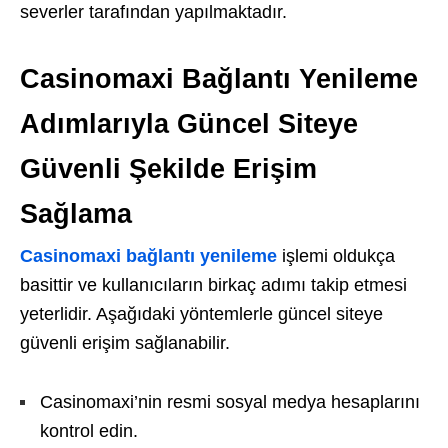
severler tarafından yapılmaktadır.
Casinomaxi Bağlantı Yenileme
Adımlarıyla Güncel Siteye
Güvenli Şekilde Erişim
Sağlama
Casinomaxi bağlantı yenileme
işlemi oldukça
basittir ve kullanıcıların birkaç adımı takip etmesi
yeterlidir. Aşağıdaki yöntemlerle güncel siteye
güvenli erişim sağlanabilir.
Casinomaxi’nin resmi sosyal medya hesaplarını
kontrol edin.