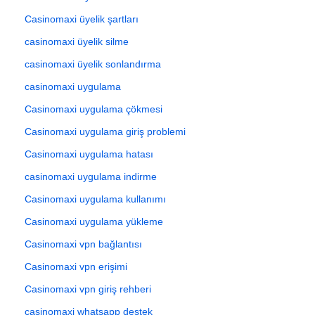
Casinomaxi üyelik şartları
casinomaxi üyelik silme
casinomaxi üyelik sonlandırma
casinomaxi uygulama
Casinomaxi uygulama çökmesi
Casinomaxi uygulama giriş problemi
Casinomaxi uygulama hatası
casinomaxi uygulama indirme
Casinomaxi uygulama kullanımı
Casinomaxi uygulama yükleme
Casinomaxi vpn bağlantısı
Casinomaxi vpn erişimi
Casinomaxi vpn giriş rehberi
casinomaxi whatsapp destek