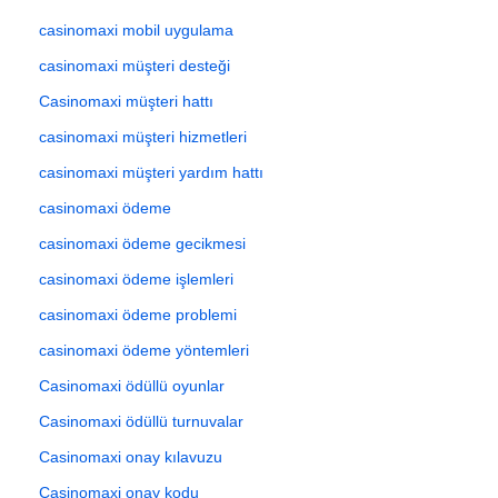
casinomaxi mobil uygulama
casinomaxi müşteri desteği
Casinomaxi müşteri hattı
casinomaxi müşteri hizmetleri
casinomaxi müşteri yardım hattı
casinomaxi ödeme
casinomaxi ödeme gecikmesi
casinomaxi ödeme işlemleri
casinomaxi ödeme problemi
casinomaxi ödeme yöntemleri
Casinomaxi ödüllü oyunlar
Casinomaxi ödüllü turnuvalar
Casinomaxi onay kılavuzu
Casinomaxi onay kodu