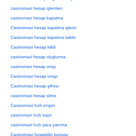
casinomaxi hesap işlemleri
casinomaxi hesap kapatma
Casinomaxi hesap kapatma işlemi
Casinomaxi hesap kapatma talebi
Casinomaxi hesap kilidi
casinomaxi hesap oluşturma
casinomaxi hesap onay
Casinomaxi hesap onayı
Casinomaxi hesap şifresi
casinomaxi hesap silme
Casinomaxi hızlı erişim
casinomaxi hızlı kayıt
casinomaxi hızlı para yatırma
Casinomaxi hoşgeldin bonusu