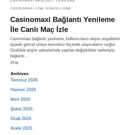
CASINOMAXI BAĞLANTI YENILEME
CASINOMAXI LINK GÜNCELLEME
Casinomaxi Bağlantı Yenileme
İle Canlı Maç İzle
Casinomaxi bağlantı yenileme, kullanıcıların erişim engellerini
aşarak güncel siteye kesintisiz biçimde ulaşmalarını sağlar.
Özellikle erişim adreslerinde yapılan değişiklikler nedeniyle
bağlantı…
10 ay
Archives
Temmuz 2026
Haziran 2026
Mart 2026
Şubat 2026
Ocak 2026
Aralık 2025