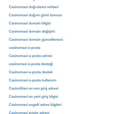
Casinomaxi doğrulama rehberi
Casinomaxi doğum günü bonusu
Casinomaxi domain bilgisi
Casinomaxi domain değişimi
Casinomaxi domain güncellemesi
casinomaxi e-posta
Casinomaxi e-posta adresi
casinomaxi e-posta desteği
Casinomaxi e-posta destek
Casinomaxi e-posta kullanımı
CasinoMaxi en son giriş adresi
Casinomaxi en yeni giriş bilgisi
Casinomaxi engelli adres bilgileri
Casinomaxi erişim adresi