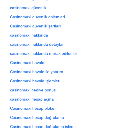
casinomaxi güvenlik
Casinomaxi güvenlik önlemleri
Casinomaxi güvenlik şartları
casinomaxi hakkında
casinomaxi hakkında detaylar
casinomaxi hakkında merak edilenler
Casinomaxi havale
Casinomaxi havale ile yatırım
Casinomaxi havale işlemleri
casinomaxi hediye bonus
casinomaxi hesap açma
Casinomaxi hesap bloke
Casinomaxi hesap doğrulama
Casinomaxi hesap doğrulama işlemi