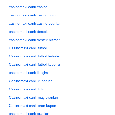
casinomaxi canlı casino
casinomaxi canlı casino bölümü
casinomaxi canlı casino oyunları
casinomaxi canlı destek
casinomaxi canlı destek hizmeti
Casinomaxi canlı futbol
Casinomaxi canlı futbol bahisleri
Casinomaxi canlı futbol kuponu
casinomaxi canlı iletişim
Casinomaxi canlı kuponlar
Casinomaxi canlı link
Casinomaxi canlı maç oranları
Casinomaxi canlı oran kupon
casinomaxi canlı oranlar