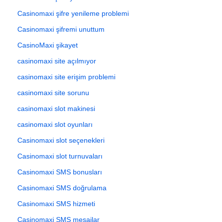
Casinomaxi şifre yenileme problemi
Casinomaxi şifremi unuttum
CasinoMaxi şikayet
casinomaxi site açılmıyor
casinomaxi site erişim problemi
casinomaxi site sorunu
casinomaxi slot makinesi
casinomaxi slot oyunları
Casinomaxi slot seçenekleri
Casinomaxi slot turnuvaları
Casinomaxi SMS bonusları
Casinomaxi SMS doğrulama
Casinomaxi SMS hizmeti
Casinomaxi SMS mesajlar