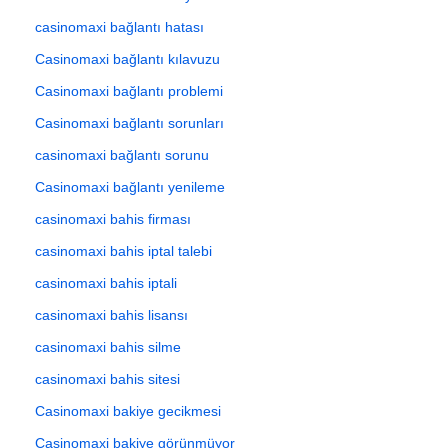
casinomaxi bağlantı hatası
Casinomaxi bağlantı kılavuzu
Casinomaxi bağlantı problemi
Casinomaxi bağlantı sorunları
casinomaxi bağlantı sorunu
Casinomaxi bağlantı yenileme
casinomaxi bahis firması
casinomaxi bahis iptal talebi
casinomaxi bahis iptali
casinomaxi bahis lisansı
casinomaxi bahis silme
casinomaxi bahis sitesi
Casinomaxi bakiye gecikmesi
Casinomaxi bakiye görünmüyor