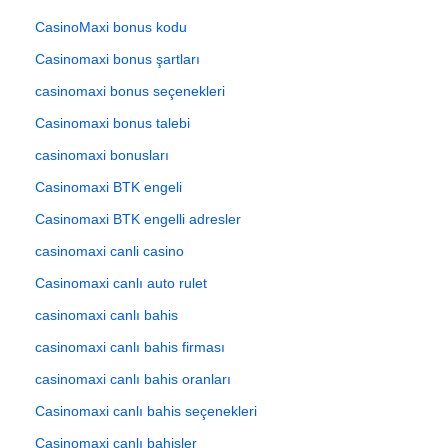
CasinoMaxi bonus kodu
Casinomaxi bonus şartları
casinomaxi bonus seçenekleri
Casinomaxi bonus talebi
casinomaxi bonusları
Casinomaxi BTK engeli
Casinomaxi BTK engelli adresler
casinomaxi canli casino
Casinomaxi canlı auto rulet
casinomaxi canlı bahis
casinomaxi canlı bahis firması
casinomaxi canlı bahis oranları
Casinomaxi canlı bahis seçenekleri
Casinomaxi canlı bahisler