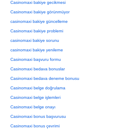
Casinomaxi bakiye gecikmesi
Casinomaxi bakiye görünmüyor
casinomaxi bakiye güncelleme
Casinomaxi bakiye problemi
casinomaxi bakiye sorunu
casinomaxi bakiye yenileme
Casinomaxi başvuru formu
Casinomaxi bedava bonuslar
Casinomaxi bedava deneme bonusu
Casinomaxi belge doğrulama
Casinomaxi belge işlemleri
Casinomaxi belge onayı
Casinomaxi bonus başvurusu
Casinomaxi bonus çevrimi