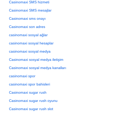
Casinomaxi SMS hizmeti
Casinomaxi SMS mesajlar
Casinomaxi sms onayı
Casinomaxi son adres
casinomaxi sosyal ağlar
casinomaxi sosyal hesaplar
casinomaxi sosyal medya
Casinomaxi sosyal medya iletişim
Casinomaxi sosyal medya kanalları
casinomaxi spor
casinomaxi spor bahisleri
Casinomaxi sugar rush
Casinomaxi sugar rush oyunu
Casinomaxi sugar rush slot