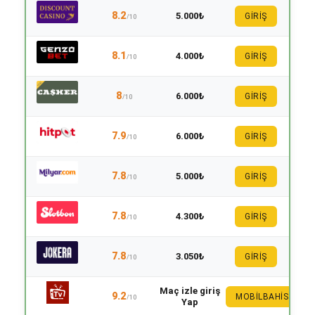
8.2
5.000₺
GİRİŞ
/10
8.1
4.000₺
GİRİŞ
/10
8
6.000₺
GİRİŞ
/10
7.9
6.000₺
GİRİŞ
/10
7.8
5.000₺
GİRİŞ
/10
7.8
4.300₺
GİRİŞ
/10
7.8
3.050₺
GİRİŞ
/10
Maç izle giriş
9.2
MOBILBAHIS
/10
Yap