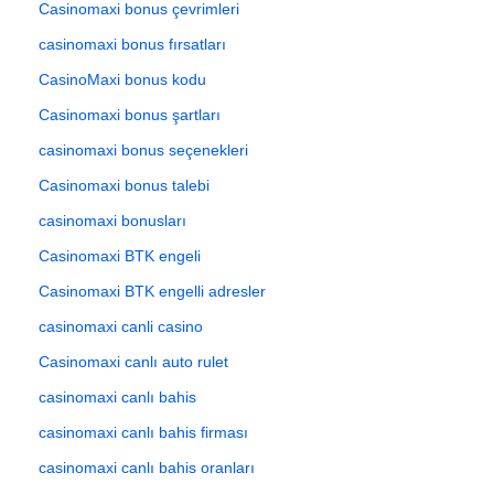
Casinomaxi bonus çevrimleri
casinomaxi bonus fırsatları
CasinoMaxi bonus kodu
Casinomaxi bonus şartları
casinomaxi bonus seçenekleri
Casinomaxi bonus talebi
casinomaxi bonusları
Casinomaxi BTK engeli
Casinomaxi BTK engelli adresler
casinomaxi canli casino
Casinomaxi canlı auto rulet
casinomaxi canlı bahis
casinomaxi canlı bahis firması
casinomaxi canlı bahis oranları