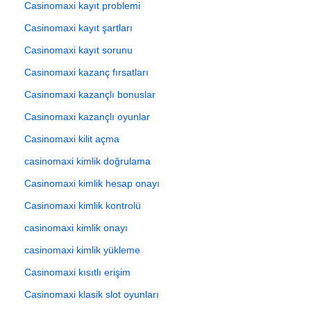
Casinomaxi kayıt problemi
Casinomaxi kayıt şartları
Casinomaxi kayıt sorunu
Casinomaxi kazanç fırsatları
Casinomaxi kazançlı bonuslar
Casinomaxi kazançlı oyunlar
Casinomaxi kilit açma
casinomaxi kimlik doğrulama
Casinomaxi kimlik hesap onayı
Casinomaxi kimlik kontrolü
casinomaxi kimlik onayı
casinomaxi kimlik yükleme
Casinomaxi kısıtlı erişim
Casinomaxi klasik slot oyunları