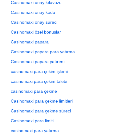
Casinomaxi onay kılavuzu
Casinomaxi onay kodu
Casinomaxi onay süreci
Casinomaxi özel bonuslar
Casinomaxi papara
Casinomaxi papara para yatırma
Casinomaxi papara yatırımı
casinomaxi para çekim işlemi
casinomaxi para çekim talebi
casinomaxi para çekme
Casinomaxi para çekme limitleri
Casinomaxi para çekme süreci
Casinomaxi para limiti
casinomaxi para yatırma