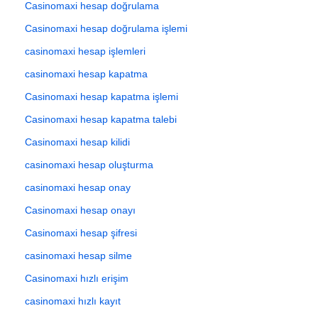
Casinomaxi hesap doğrulama
Casinomaxi hesap doğrulama işlemi
casinomaxi hesap işlemleri
casinomaxi hesap kapatma
Casinomaxi hesap kapatma işlemi
Casinomaxi hesap kapatma talebi
Casinomaxi hesap kilidi
casinomaxi hesap oluşturma
casinomaxi hesap onay
Casinomaxi hesap onayı
Casinomaxi hesap şifresi
casinomaxi hesap silme
Casinomaxi hızlı erişim
casinomaxi hızlı kayıt