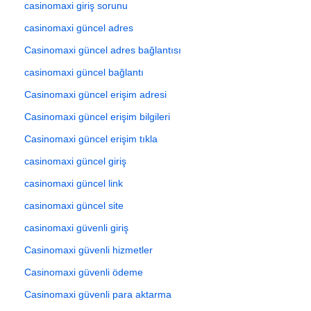
casinomaxi giriş sorunu
casinomaxi güncel adres
Casinomaxi güncel adres bağlantısı
casinomaxi güncel bağlantı
Casinomaxi güncel erişim adresi
Casinomaxi güncel erişim bilgileri
Casinomaxi güncel erişim tıkla
casinomaxi güncel giriş
casinomaxi güncel link
casinomaxi güncel site
casinomaxi güvenli giriş
Casinomaxi güvenli hizmetler
Casinomaxi güvenli ödeme
Casinomaxi güvenli para aktarma