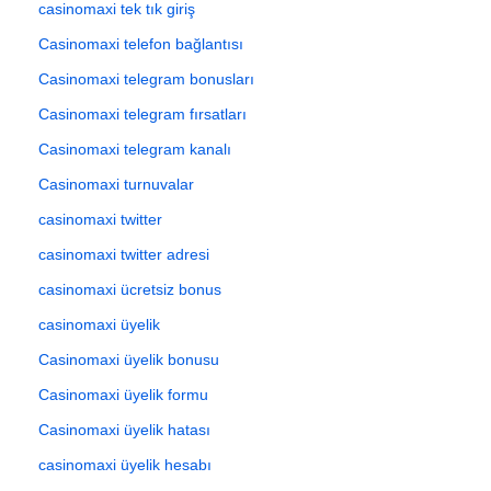
casinomaxi tek tık giriş
Casinomaxi telefon bağlantısı
Casinomaxi telegram bonusları
Casinomaxi telegram fırsatları
Casinomaxi telegram kanalı
Casinomaxi turnuvalar
casinomaxi twitter
casinomaxi twitter adresi
casinomaxi ücretsiz bonus
casinomaxi üyelik
Casinomaxi üyelik bonusu
Casinomaxi üyelik formu
Casinomaxi üyelik hatası
casinomaxi üyelik hesabı