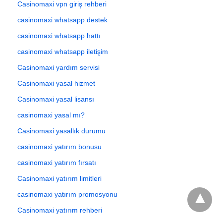
Casinomaxi vpn giriş rehberi
casinomaxi whatsapp destek
casinomaxi whatsapp hattı
casinomaxi whatsapp iletişim
Casinomaxi yardım servisi
Casinomaxi yasal hizmet
Casinomaxi yasal lisansı
casinomaxi yasal mı?
Casinomaxi yasallık durumu
casinomaxi yatırım bonusu
casinomaxi yatırım fırsatı
Casinomaxi yatırım limitleri
casinomaxi yatırım promosyonu
Casinomaxi yatırım rehberi