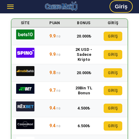
Giriş
SITE
PUAN
BONUS
GIRIŞ
9.9
20.000₺
GİRİŞ
/10
2K USD -
9.9
Sadece
GİRİŞ
/10
Kripto
9.8
20.000₺
GİRİŞ
/10
20Bin TL
9.7
GİRİŞ
/10
Bonus
9.4
4.500₺
GİRİŞ
/10
9.4
6.500₺
GİRİŞ
/10