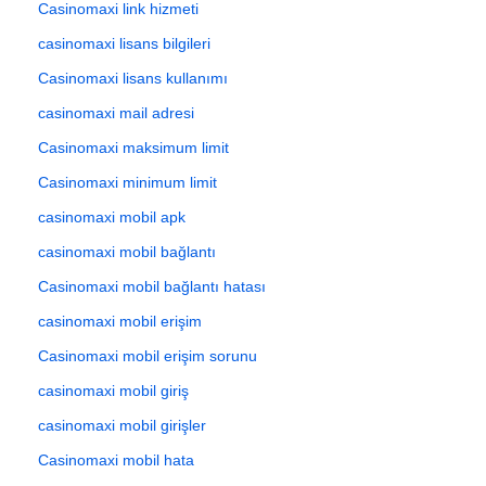
Casinomaxi link hizmeti
casinomaxi lisans bilgileri
Casinomaxi lisans kullanımı
casinomaxi mail adresi
Casinomaxi maksimum limit
Casinomaxi minimum limit
casinomaxi mobil apk
casinomaxi mobil bağlantı
Casinomaxi mobil bağlantı hatası
casinomaxi mobil erişim
Casinomaxi mobil erişim sorunu
casinomaxi mobil giriş
casinomaxi mobil girişler
Casinomaxi mobil hata