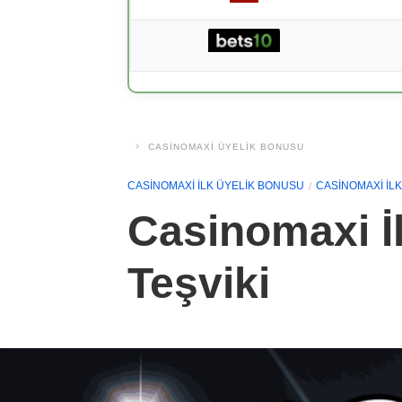
CASINOMAXI ÜYELIK BONUSU
CASINOMAXI ILK ÜYELIK BONUSU
CASINOMAXI IL
Casinomaxi İ
Teşviki