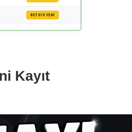
BETS10 YENI
ni Kayıt