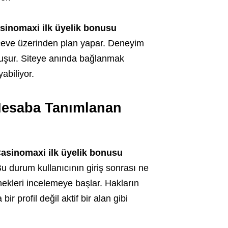
sinomaxi ilk üyelik bonusu
erçeve üzerinden plan yapar. Deneyim
luşur.
Siteye anında bağlanmak
abiliyor.
 Hesaba Tanımlanan
asinomaxi ilk üyelik bonusu
u durum kullanıcının giriş sonrası ne
nekleri incelemeye başlar. Hakların
ir profil değil aktif bir alan gibi