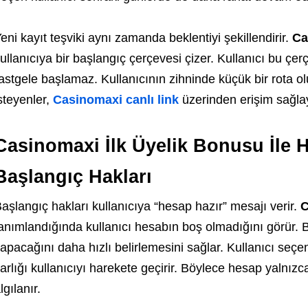
eni kayıt teşviki aynı zamanda beklentiyi şekillendirir.
Ca
ullanıcıya bir başlangıç çerçevesi çizer. Kullanıcı bu ç
astgele başlamaz. Kullanıcının zihninde küçük bir rota o
steyenler,
Casinomaxi canlı link
üzerinden erişim sağlay
Casinomaxi İlk Üyelik Bonusu İle
Başlangıç Hakları
aşlangıç hakları kullanıcıya “hesap hazır” mesajı verir.
C
anımlandığında kullanıcı hesabın boş olmadığını görür. B
apacağını daha hızlı belirlemesini sağlar. Kullanıcı seçe
arlığı kullanıcıyı harekete geçirir. Böylece hesap yalnızca b
lgılanır.