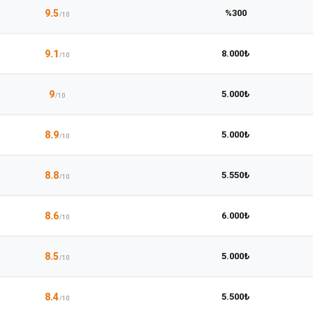
9.5
%300
/10
9.1
8.000₺
/10
9
5.000₺
/10
8.9
5.000₺
/10
8.8
5.550₺
/10
8.6
6.000₺
/10
8.5
5.000₺
/10
8.4
5.500₺
/10