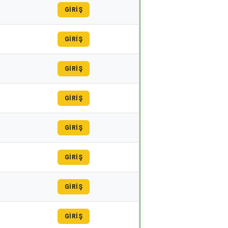
GİRİŞ
GİRİŞ
GİRİŞ
GİRİŞ
GİRİŞ
GİRİŞ
GİRİŞ
GİRİŞ