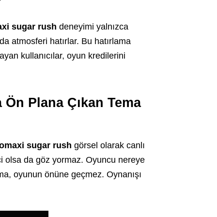
xi sugar rush
deneyimi yalnızca
a atmosferi hatırlar. Bu hatırlama
yan kullanıcılar, oyun kredilerini
 Ön Plana Çıkan Tema
omaxi sugar rush
görsel olarak canlı
ici olsa da göz yormaz. Oyuncu nereye
. Tema, oyunun önüne geçmez. Oynanışı