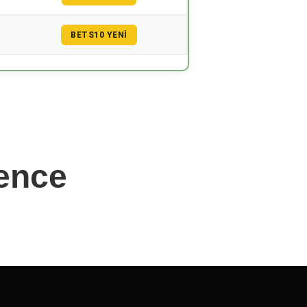
BETS10 YENI
ence