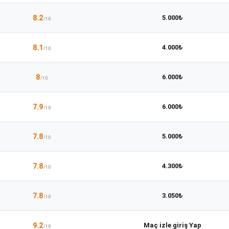
8.2
5.000₺
/10
8.1
4.000₺
/10
8
6.000₺
/10
7.9
6.000₺
/10
7.8
5.000₺
/10
7.8
4.300₺
/10
7.8
3.050₺
/10
9.2
Maç izle giriş Yap
/10