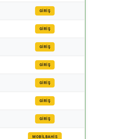
GİRİŞ
GİRİŞ
GİRİŞ
GİRİŞ
GİRİŞ
GİRİŞ
GİRİŞ
MOBILBAHIS