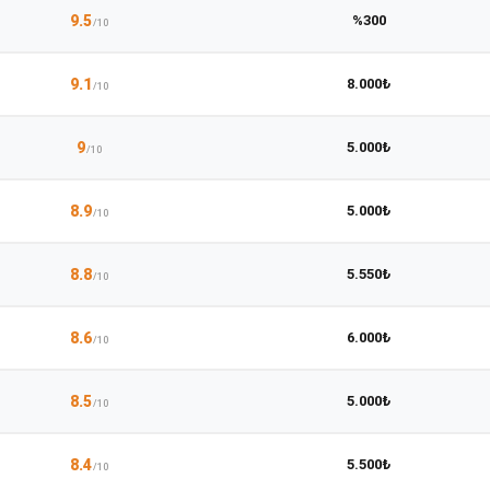
9.5
%300
/10
9.1
8.000₺
/10
9
5.000₺
/10
8.9
5.000₺
/10
8.8
5.550₺
/10
8.6
6.000₺
/10
8.5
5.000₺
/10
8.4
5.500₺
/10